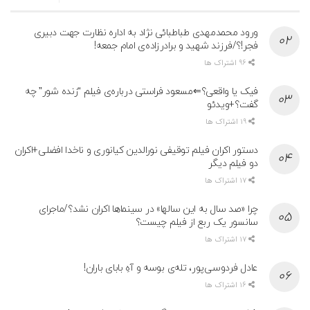
ورود محمدمهدی طباطبائی نژاد به اداره نظارت جهت دبیری
فجر!؟/فرزند شهید و برادرزاده‌ی امام جمعه!
96 اشتراک ها
فیک یا واقعی؟⇐مسعود فراستی درباره‌ی فیلم “زنده شور” چه
گفت؟+ویدئو
19 اشتراک ها
دستور اکران فیلم توقیفی نورالدین کیانوری و ناخدا افضلی+اکران
دو فیلم دیگر
17 اشتراک ها
چرا «صد سال به این سالها» در سینماها اکران نشد؟/ماجرای
سانسور یک ربع از فیلم چیست؟
17 اشتراک ها
عادل فردوسی‌پور، تله‌ی بوسه و آهِ بابای باران!
16 اشتراک ها