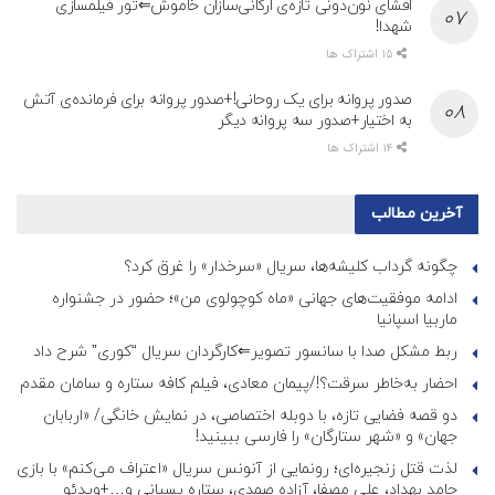
افشای نون‌دونی تازه‌ی ارگانی‌سازان خاموش⇐تور فیلمسازی
شهدا!
15 اشتراک ها
صدور پروانه برای یک روحانی!+صدور پروانه برای فرمانده‌ی آتش
به اختیار+صدور سه پروانه دیگر
14 اشتراک ها
آخرین مطالب
چگونه گرداب کلیشه‌ها، سریال «سرخدار» را غرق کرد؟
ادامه موفقیت‌های جهانی «ماه کوچولوی من»؛ حضور در جشنواره
ماربیا اسپانیا
ربط مشکل صدا با سانسور تصویر⇐کارگردان سریال “کوری” شرح داد
احضار به‌خاطر سرقت؟!/پیمان معادی، فیلم کافه ستاره و سامان مقدم
دو قصه فضایی تازه، با دوبله اختصاصی، در نمایش خانگی/ «اربابان
جهان» و «شهر ستارگان» را فارسی ببینید!
لذت قتل زنجیره‌ای؛ رونمایی از آنونس سریال «اعتراف می‌کنم» با بازی
حامد بهداد، علی مصفا، آزاده صمدی، ستاره پسیانی و…+ویدئو