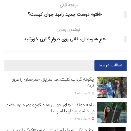
نوشته قبلی
«اَفتو» دوست جدید رامبد جوان کیست؟
نوشته‌ی بعدی
هنرِ هنرمندان، قابی روی دیوارِ گالری خورشید
مطالب
مرتبط
چگونه گرداب کلیشه‌ها، سریال «سرخدار» را غرق
کرد؟
14 مرداد 1405
ادامه موفقیت‌های جهانی «ماه کوچولوی من»؛ حضور
در جشنواره ماربیا اسپانیا
14 مرداد 1405
ربط مشکل صدا با سانسور تصویر⇐کارگردان سریال