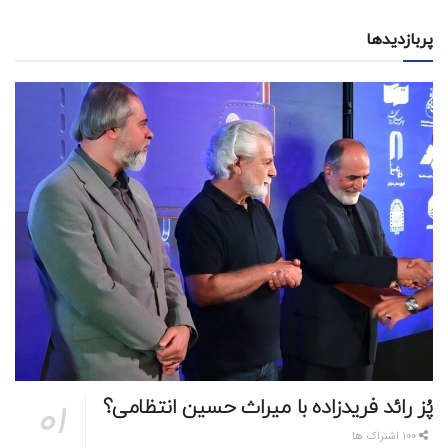
پربازدیدها
پُز رائد فریدزاده با میراث حسین انتظامی؟
100 اشتراک ها