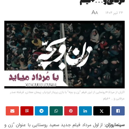
عرفایی و… +فیلم
A
24 تیر 1404
A
اکران از مرداد⇐رونمایی از تیزر فیلم‌ "زن و بچه" با بازی پریناز ایزدیار، پیمان معادی، فرشته صدر
عرفایی و... +فیلم
سینماروزان
: از اول مرداد فیلم جدید سعید روستایی با عنوان “زن و