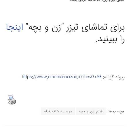
برای تماشای تیزر “زن و بچه”
اینجا
را ببینید.
پیوند کوتاه:
https://www.cinemaroozan.ir/?p=89056
برچسب ها:
فیلم زن و بچه
موسسه خانه فیلم