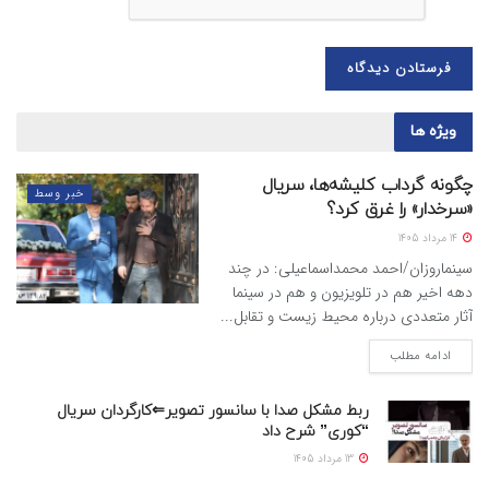
ویژه ها
چگونه گرداب کلیشه‌ها، سریال
خبر وسط
«سرخدار» را غرق کرد؟
14 مرداد 1405
سینماروزان/احمد محمداسماعیلی: در چند
دهه اخیر هم در تلویزیون و هم در سینما
آثار متعددی درباره محیط زیست و تقابل...
ادامه مطلب
ربط مشکل صدا با سانسور تصویر⇐کارگردان سریال
“کوری” شرح داد
13 مرداد 1405