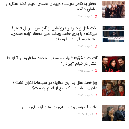
احضار به‌خاطر سرقت؟!/پیمان معادی، فیلم کافه ستاره و
سامان مقدم
12 مرداد 1405
لذت قتل زنجیره‌ای؛ رونمایی از آنونس سریال «اعتراف
می‌کنم» با بازی حامد بهداد، علی مصفا، آزاده صمدی،
ستاره پسیانی و…+ویدئو
12 مرداد 1405
آئورت عشق⇐شهاب حسینی+محمدرضا فروتن+آناهیتا
افشار در فیلم “بی‌دار”
10 مرداد 1405
چرا «صد سال به این سالها» در سینماها اکران نشد؟/
ماجرای سانسور یک ربع از فیلم چیست؟
10 مرداد 1405
عادل فردوسی‌پور، تله‌ی بوسه و آهِ بابای باران!
9 مرداد 1405