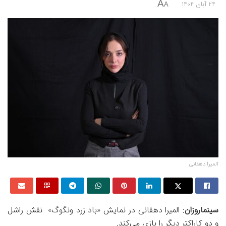
A
24 آبان 1404
A
المیرا دهقانی
سینماروزان
: المیرا دهقانی در نمایش «باد زرد ونگوگ» نقش راشل
و دو کاراکتر دیگر را بازی می‌کند.