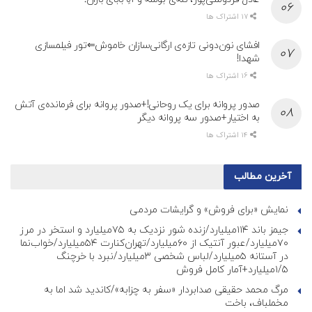
17 اشتراک ها
افشای نون‌دونی تازه‌ی ارگانی‌سازان خاموش⇐تور فیلمسازی
شهدا!
16 اشتراک ها
صدور پروانه برای یک روحانی!+صدور پروانه برای فرمانده‌ی آتش
به اختیار+صدور سه پروانه دیگر
14 اشتراک ها
آخرین مطالب
نمایش «برای فروش» و گرایشات مردمی
جیمز باند ۱۱۴میلیارد/زنده شور نزدیک به ۷۵میلیارد و استخر در مرز
۷۰میلیارد/عبور آنتیک از ۶۰میلیارد/تهران‌کنارت ۵۴میلیارد/خواب‌نما
در آستانه ۵میلیارد/لباس شخصی ۳میلیارد/نبرد با خرچنگ
۱/۵میلیارد+آمار کامل فروش
مرگ محمد حقیقی صدابردار «سفر به چزابه»/کاندید شد اما به
مخملباف، باخت