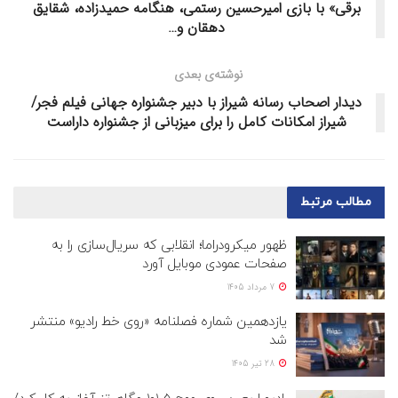
برقی» با بازی امیرحسین رستمی، هنگامه حمیدزاده، شقایق
دهقان و…
نوشته‌ی بعدی
دیدار اصحاب رسانه شیراز با دبیر جشنواره جهانی فیلم فجر/
شیراز امکانات کامل را برای میزبانی از جشنواره داراست
مطالب
مرتبط
ظهور میکرودراما؛ انقلابی که سریال‌سازی را به
صفحات عمودی موبایل آورد
7 مرداد 1405
یازدهمین شماره فصلنامه «روی خط رادیو» منتشر
شد
28 تیر 1405