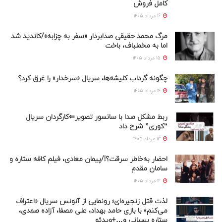
کامل فروش
16 مرداد 1405
مرگ محمد حقیقی صدابردار «سفر به چزابه»/کاندید شد
اما به مخملباف، باخت
15 مرداد 1405
چگونه گرداب کلیشه‌ها، سریال «سرخدار» را غرق کرد؟
14 مرداد 1405
ربط مشکل صدا با سانسور تصویر⇐کارگردان سریال
“کوری” شرح داد
13 مرداد 1405
احضار به‌خاطر سرقت؟!/پیمان معادی، فیلم کافه ستاره و
سامان مقدم
12 مرداد 1405
لذت قتل زنجیره‌ای؛ رونمایی از آنونس سریال «اعتراف
می‌کنم» با بازی حامد بهداد، علی مصفا، آزاده صمدی،
ستاره پسیانی و…+ویدئو