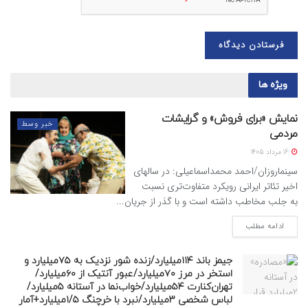
ویژه ها
نمایش «برای فروش» و گرایشات
خبر وسط
مردمی
16 مرداد 1405
سینماروزان/احمد محمداسماعیلی: در سالهای
اخیر تئاتر ایرانی رویکرد متفاوت‌تری نسبت
به جلب مخاطب داشته است و با گذر از جریان...
ادامه مطلب
جیمز باند ۱۱۴میلیارد/زنده شور نزدیک به ۷۵میلیارد و
استخر در مرز ۷۰میلیارد/عبور آنتیک از ۶۰میلیارد/
تهران‌کنارت ۵۴میلیارد/خواب‌نما در آستانه ۵میلیارد/
لباس شخصی ۳میلیارد/نبرد با خرچنگ ۱/۵میلیارد+آمار