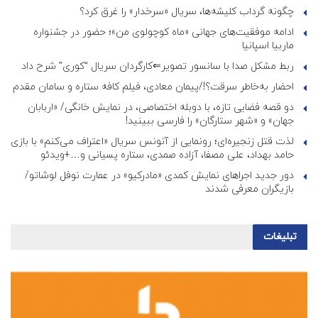
چگونه گرداب کلیشه‌ها، سریال «سرخدار» را غرق کرد؟
ادامه موفقیت‌های جهانی «ماه کوچولوی من»؛ حضور در جشنواره
ماربیا اسپانیا
ربط مشکل صدا با سانسور تصویر⇐کارگردان سریال “کوری” شرح داد
احضار به‌خاطر سرقت؟!/پیمان معادی، فیلم کافه ستاره و سامان مقدم
دو قصه فضایی تازه، با دوبله اختصاصی، در نمایش خانگی/ «اربابان
جهان» و «شهر ستارگان» را فارسی ببینید!
لذت قتل زنجیره‌ای؛ رونمایی از آنونس سریال «اعتراف می‌کنم» با بازی
حامد بهداد، علی مصفا، آزاده صمدی، ستاره پسیانی و…+ویدئو
دور جدید اجراهای نمایش کمدی «مادرکیو» در عمارت نوفل لوشاتو/
بازیگران معرفی شدند
تبلیغات