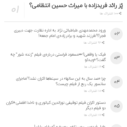
پُز رائد فریدزاده با میراث حسین انتظامی؟
100 اشتراک ها
ورود محمدمهدی طباطبائی نژاد به اداره نظارت جهت دبیری
فجر!؟/فرزند شهید و برادرزاده‌ی امام جمعه!
96 اشتراک ها
فیک یا واقعی؟⇐مسعود فراستی درباره‌ی فیلم “زنده شور” چه
گفت؟+ویدئو
19 اشتراک ها
چرا «صد سال به این سالها» در سینماها اکران نشد؟/ماجرای
سانسور یک ربع از فیلم چیست؟
18 اشتراک ها
دستور اکران فیلم توقیفی نورالدین کیانوری و ناخدا افضلی+اکران
دو فیلم دیگر
17 اشتراک ها
عادل فردوسی‌پور، تله‌ی بوسه و آهِ بابای باران!