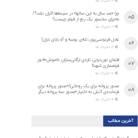
17 اشتراک ها
چرا «صد سال به این سالها» در سینماها اکران نشد؟/
ماجرای سانسور یک ربع از فیلم چیست؟
17 اشتراک ها
عادل فردوسی‌پور، تله‌ی بوسه و آهِ بابای باران!
16 اشتراک ها
افشای نون‌دونی تازه‌ی ارگانی‌سازان خاموش⇐تور
فیلمسازی شهدا!
15 اشتراک ها
صدور پروانه برای یک روحانی!+صدور پروانه برای
فرمانده‌ی آتش به اختیار+صدور سه پروانه دیگر
14 اشتراک ها
آخرین مطالب