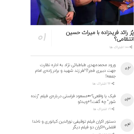
پُز رائد فریدزاده با میراث حسین
انتظامی؟
100 اشتراک ها
ورود محمدمهدی طباطبائی نژاد به اداره نظارت
جهت دبیری فجر!؟/فرزند شهید و برادرزاده‌ی امام
جمعه!
96 اشتراک ها
فیک یا واقعی؟⇐مسعود فراستی درباره‌ی فیلم “زنده
شور” چه گفت؟+ویدئو
19 اشتراک ها
دستور اکران فیلم توقیفی نورالدین کیانوری و ناخدا
افضلی+اکران دو فیلم دیگر