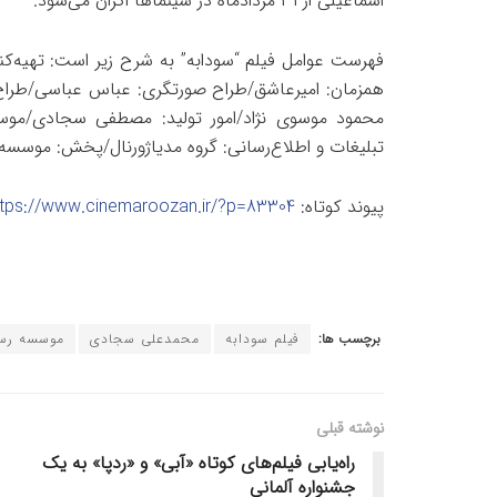
اسماعیلی از ۳۱ مردادماه در سینماها اکران می‌شود.
فهرست عوامل فیلم “سودابه” به شرح زیر است: تهیه‌کن
همزمان: امیرعاشق/طراح صورتگری: عباس عباسی/طراح 
محمود موسوی نژاد/امور تولید: مصطفی سجادی/موسیقی‌
تبلیغات و اطلاع‌رسانی: گروه مدیاژورنال/پخش: موسسه 
پیوند کوتاه:
ttps://www.cinemaroozan.ir/?p=83304
برچسب ها:
فیلم سودابه
محمدعلی سجادی
موسسه رسا
نوشته قبلی
راه‌یابی فیلم‌های کوتاه «آبی» و «ردپا» به یک
جشنواره آلمانی