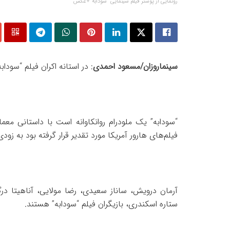
رونمایی از پوستر فیلم سینمایی "سودابه"+عکس
سینماروزان/مسعود احمدی
: در استانه اکران فیلم “سود
“سودابه” یک ملودرام روانکاوانه است با داستانی معم
فیلم‌های هارور آمریکا مورد تقدیر قرار گرفته بود به زو
آرمان درویش، ساناز سعیدی، رضا مولایی، آناهیتا در
ستاره اسکندری، بازیگران فیلم “سودابه” هستند.