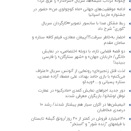
چگونه گرداب کلیشه‌ها، سریال «سرخدار» را غرق کرد؟
ادامه موفقیت‌های جهانی «ماه کوچولوی من»؛ حضور در
جشنواره ماربیا اسپانیا
ربط مشکل صدا با سانسور تصویر⇐کارگردان سریال
“کوری” شرح داد
احضار به‌خاطر سرقت؟!/پیمان معادی، فیلم کافه ستاره و
سامان مقدم
دو قصه فضایی تازه، با دوبله اختصاصی، در نمایش
خانگی/ «اربابان جهان» و «شهر ستارگان» را فارسی
ببینید!
لذت قتل زنجیره‌ای؛ رونمایی از آنونس سریال «اعتراف
می‌کنم» با بازی حامد بهداد، علی مصفا، آزاده صمدی،
ستاره پسیانی و…+ویدئو
دور جدید اجراهای نمایش کمدی «مادرکیو» در عمارت
نوفل لوشاتو/ بازیگران معرفی شدند
انیمیشن‌ها در اکران سیار هم پیشتاز شدند/ رشد ۱۰
درصدی مخاطبان
۱۲۰میلیارد فروش در کمتر از ۲۰ روز/رونق گیشه تابستان
با فیلمهای “زنده شور” و “استخر”