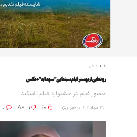
خانه
خبر
رونمایی از پوستر فیلم سینمایی “سودابه”+عکس
حضور فیلم در جشنواره فیلم تاشکند
0
1
60
A
29 مرداد 1403
در
خبر
,
ویژه
A