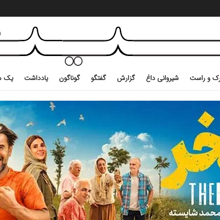
ک و راست
شیروانی داغ
گزارش
گفتگو
گوناگون
یادداشت
یک س