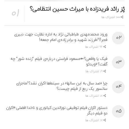
پُز رائد فریدزاده با میراث حسین انتظامی؟
100 اشتراک ها
ورود محمدمهدی طباطبائی نژاد به اداره نظارت جهت دبیری
فجر!؟/فرزند شهید و برادرزاده‌ی امام جمعه!
96 اشتراک ها
فیک یا واقعی؟⇐مسعود فراستی درباره‌ی فیلم “زنده شور” چه
گفت؟+ویدئو
19 اشتراک ها
چرا «صد سال به این سالها» در سینماها اکران نشد؟/ماجرای
سانسور یک ربع از فیلم چیست؟
18 اشتراک ها
دستور اکران فیلم توقیفی نورالدین کیانوری و ناخدا افضلی+اکران
دو فیلم دیگر
17 اشتراک ها