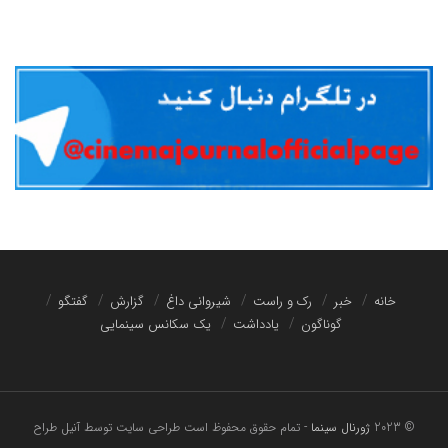
خانه
خبر
رک و راست
شیروانی داغ
گزارش
گفتگو
گوناگون
یادداشت
یک سکانس سینمایی
© 2023
ژورنال سینما
- تمام حقوق محفوظ است
طراحی سایت توسط آنیل طراح