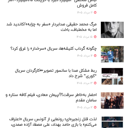
لباس شخصی ۳میلیارد/نبرد با خرچنگ ۱/۵میلیارد+آمار
کامل فروش
16 مرداد 1405
مرگ محمد حقیقی صدابردار «سفر به چزابه»/کاندید شد
اما به مخملباف، باخت
15 مرداد 1405
چگونه گرداب کلیشه‌ها، سریال «سرخدار» را غرق کرد؟
14 مرداد 1405
ربط مشکل صدا با سانسور تصویر⇐کارگردان سریال
“کوری” شرح داد
13 مرداد 1405
احضار به‌خاطر سرقت؟!/پیمان معادی، فیلم کافه ستاره و
سامان مقدم
12 مرداد 1405
لذت قتل زنجیره‌ای؛ رونمایی از آنونس سریال «اعتراف
می‌کنم» با بازی حامد بهداد، علی مصفا، آزاده صمدی،