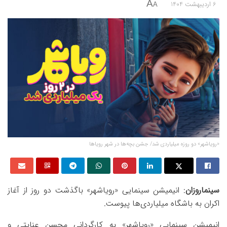
A
6 اردیبهشت 1404
A
«رویاشهر» دو روزه میلیاردی شد/ جشن بچه‌ها در شهر رویاها
سینماروزان
: انیمیشن سینمایی «رویاشهر» باگذشت دو روز از آغاز
اکران به باشگاه میلیاردی‌ها پیوست.
انیمیشن سینمایی «رویاشهر» به کارگردانی محسن عنایتی و