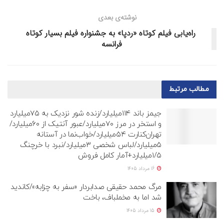
نوشته‌ی بعدی
راه‌یابی فیلم کوتاه «ردپا» به جشنواره فیلم بسیار کوتاه
فرانسه
مطالب
مرتبط
جیمز باند ۱۱۴میلیارد/زنده شور نزدیک به ۷۵میلیارد
و استخر در مرز ۷۰میلیارد/عبور آنتیک از ۶۰میلیارد/
تهران‌کنارت ۵۴میلیارد/خواب‌نما در آستانه
۵میلیارد/لباس شخصی ۳میلیارد/نبرد با خرچنگ
۱/۵میلیارد+آمار کامل فروش
16 مرداد 1405
مرگ محمد حقیقی صدابردار «سفر به چزابه»/کاندید
شد اما به مخملباف، باخت
15 مرداد 1405