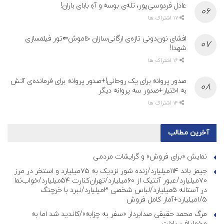
عادل فردوسی‌پور، تله‌ی بوسه و آهِ بابای باران!
17 اشتراک ها
افشای نون‌دونی تازه‌ی ارگانی‌سازان خاموش⇐تور فیلمسازی
شهدا!
16 اشتراک ها
صدور پروانه برای یک روحانی!+صدور پروانه برای فرمانده‌ی آتش
به اختیار+صدور سه پروانه دیگر
14 اشتراک ها
آخرین مطالب
نمایش «برای فروش» و گرایشات مردمی
جیمز باند ۱۱۴میلیارد/زنده شور نزدیک به ۷۵میلیارد و استخر در مرز
۷۰میلیارد/عبور آنتیک از ۶۰میلیارد/تهران‌کنارت ۵۴میلیارد/خواب‌نما
در آستانه ۵میلیارد/لباس شخصی ۳میلیارد/نبرد با خرچنگ
۱/۵میلیارد+آمار کامل فروش
مرگ محمد حقیقی صدابردار «سفر به چزابه»/کاندید شد اما به
مخملباف، باخت