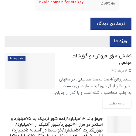
ویژه ها
نمایش «برای فروش» و گرایشات
خبر وسط
مردمی
16 مرداد 1405
سینماروزان/احمد محمداسماعیلی: در سالهای
اخیر تئاتر ایرانی رویکرد متفاوت‌تری نسبت
به جلب مخاطب داشته است و با گذر از جریان...
ادامه مطلب
جیمز باند ۱۱۴میلیارد/زنده شور نزدیک به ۷۵میلیارد و
استخر در مرز ۷۰میلیارد/عبور آنتیک از ۶۰میلیارد/
تهران‌کنارت ۵۴میلیارد/خواب‌نما در آستانه ۵میلیارد/