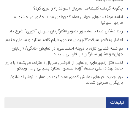
چگونه گرداب کلیشه‌ها، سریال «سرخدار» را غرق کرد؟
ادامه موفقیت‌های جهانی «ماه کوچولوی من»؛ حضور در جشنواره
ماربیا اسپانیا
ربط مشکل صدا با سانسور تصویر⇐کارگردان سریال “کوری” شرح داد
احضار به‌خاطر سرقت؟!/پیمان معادی، فیلم کافه ستاره و سامان مقدم
دو قصه فضایی تازه، با دوبله اختصاصی، در نمایش خانگی/ «اربابان
جهان» و «شهر ستارگان» را فارسی ببینید!
لذت قتل زنجیره‌ای؛ رونمایی از آنونس سریال «اعتراف می‌کنم» با بازی
حامد بهداد، علی مصفا، آزاده صمدی، ستاره پسیانی و…+ویدئو
دور جدید اجراهای نمایش کمدی «مادرکیو» در عمارت نوفل لوشاتو/
بازیگران معرفی شدند
تبلیغات