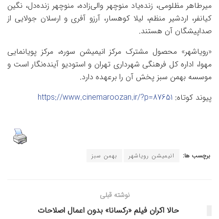
میرطاهر مظلومی، زنده‌یاد منوچهر والی‌زاده، منوچهر زنده‌دل، نگین
کیانفر، اردشیر منظم، لیلا کوهسار، آرزو آفری و ارسلان جولایی از
صداپیشگان آن هستند.
«رویاشهر» محصول مشترک مرکز انیمیشن سوره، مرکز پویانمایی
مهوا، اداره کل فرهنگی شهرداری تهران و استودیو آینده‌نگار است و
موسسه بهمن سبز پخش آن را برعهده دارد.
پیوند کوتاه:
https://www.cinemaroozan.ir/?p=87651
برچسب ها:
انیمیشن رویاشهر
بهمن سبز
نوشته قبلی
حالا اکران فیلم «رکسانا» بدون اعمال اصلاحات