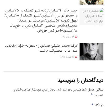
جیمز باند ۱۱۴میلیارد/زنده شور نزدیک به ۷۵میلیارد
و استخر در مرز ۷۰میلیارد/عبور آنتیک از ۶۰میلیارد/
تهران‌کنارت ۵۴میلیارد/خواب‌نما در آستانه
۵میلیارد/لباس شخصی ۳میلیارد/نبرد با خرچنگ
۱/۵میلیارد+آمار کامل فروش
16 مرداد 1405
مرگ محمد حقیقی صدابردار «سفر به چزابه»/کاندید
شد اما به مخملباف، باخت
15 مرداد 1405
دیدگاهتان را بنویسید
نشانی ایمیل شما منتشر نخواهد شد.
بخش‌های موردنیاز علامت‌گذاری
شده‌اند
*
دیدگاه
*