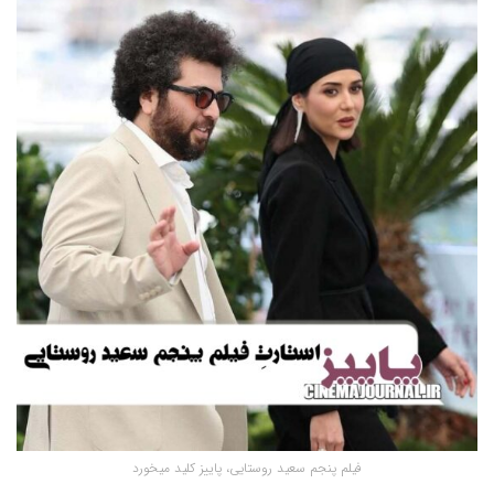
فیلم پنجم سعید روستایی، پاییز کلید میخورد