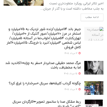
اخیر تئاتر ایرانی رویکرد متفاوت‌تری نسبت
به جلب مخاطب داشته است و با گذر از جریان...
ادامه مطلب
جیمز باند ۱۱۴میلیارد/زنده شور نزدیک به ۷۵میلیارد و
استخر در مرز ۷۰میلیارد/عبور آنتیک از ۶۰میلیارد/
تهران‌کنارت ۵۴میلیارد/خواب‌نما در آستانه ۵میلیارد/
لباس شخصی ۳میلیارد/نبرد با خرچنگ ۱/۵میلیارد+آمار
کامل فروش
16 مرداد 1405
مرگ محمد حقیقی صدابردار «سفر به چزابه»/کاندید شد
اما به مخملباف، باخت
15 مرداد 1405
چگونه گرداب کلیشه‌ها، سریال «سرخدار» را غرق کرد؟
14 مرداد 1405
ربط مشکل صدا با سانسور تصویر⇐کارگردان سریال
“کوری” شرح داد