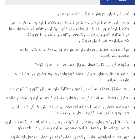
نمایش «برای فروش» و گرایشات مردمی
جیمز باند ۱۱۴میلیارد/زنده شور نزدیک به ۷۵میلیارد و استخر در مرز
۷۰میلیارد/عبور آنتیک از ۶۰میلیارد/تهران‌کنارت ۵۴میلیارد/خواب‌نما
در آستانه ۵میلیارد/لباس شخصی ۳میلیارد/نبرد با خرچنگ
۱/۵میلیارد+آمار کامل فروش
مرگ محمد حقیقی صدابردار «سفر به چزابه»/کاندید شد اما به
مخملباف، باخت
چگونه گرداب کلیشه‌ها، سریال «سرخدار» را غرق کرد؟
ادامه موفقیت‌های جهانی «ماه کوچولوی من»؛ حضور در جشنواره
ماربیا اسپانیا
ربط مشکل صدا با سانسور تصویر⇐کارگردان سریال “کوری” شرح داد
احضار به‌خاطر سرقت؟!/پیمان معادی، فیلم کافه ستاره و سامان مقدم
دو قصه فضایی تازه، با دوبله اختصاصی، در نمایش خانگی/ «اربابان
جهان» و «شهر ستارگان» را فارسی ببینید!
لذت قتل زنجیره‌ای؛ رونمایی از آنونس سریال «اعتراف می‌کنم» با بازی
حامد بهداد، علی مصفا، آزاده صمدی، ستاره پسیانی و…+ویدئو
دور جدید اجراهای نمایش کمدی «مادرکیو» در عمارت نوفل لوشاتو/