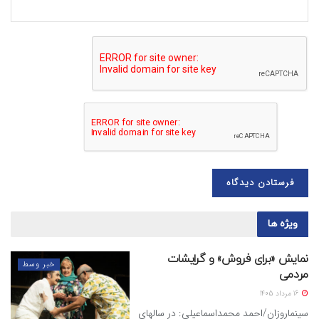
ویژه ها
نمایش «برای فروش» و گرایشات
خبر وسط
مردمی
16 مرداد 1405
سینماروزان/احمد محمداسماعیلی: در سالهای