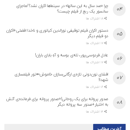
چرا «صد سال به این سالها» در سینماها اکران نشد؟/ماجرای
سانسور یک ربع از فیلم چیست؟
18 اشتراک ها
دستور اکران فیلم توقیفی نورالدین کیانوری و ناخدا افضلی+اکران
دو فیلم دیگر
17 اشتراک ها
عادل فردوسی‌پور، تله‌ی بوسه و آهِ بابای باران!
17 اشتراک ها
افشای نون‌دونی تازه‌ی ارگانی‌سازان خاموش⇐تور فیلمسازی
شهدا!
16 اشتراک ها
صدور پروانه برای یک روحانی!+صدور پروانه برای فرمانده‌ی آتش
به اختیار+صدور سه پروانه دیگر
14 اشتراک ها
آخرین مطالب