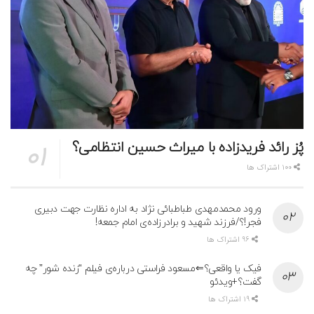
پُز رائد فریدزاده با میراث حسین انتظامی؟
100 اشتراک ها
ورود محمدمهدی طباطبائی نژاد به اداره نظارت جهت دبیری
فجر!؟/فرزند شهید و برادرزاده‌ی امام جمعه!
96 اشتراک ها
فیک یا واقعی؟⇐مسعود فراستی درباره‌ی فیلم “زنده شور” چه
گفت؟+ویدئو
19 اشتراک ها