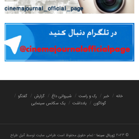
خانه
خبر
رک و راست
شیروانی داغ
گزارش
گفتگو
گوناگون
یادداشت
یک سکانس سینمایی
© 2023
ژورنال سینما
- تمام حقوق محفوظ است
طراحی سایت توسط آنیل طراح