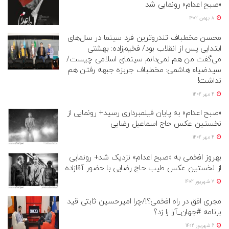
«صبح اعدام» رونمایی شد
8 بهمن 1402
محسن مخملباف تندروترین فرد سینما در سال‌های
ابتدایی پس از انقلاب بود/ فخیم‌زاده: بهشتی
می‌گفت من هم نمی‌دانم سینمای اسلامی چیست/
سیدضیاء هاشمی: مخملباف جربزه جبهه رفتن هم
نداشت!
4 مهر 1402
«صبح اعدام» به پایان فیلمبرداری رسید+ رونمایی از
نخستین عکس حاج اسماعیل رضایی
4 مهر 1402
بهروز افخمی به «صبح اعدام» نزدیک شد+ رونمایی
از نخستین عکس طیب حاج رضایی با حضور آقازاده
7 شهریور 1402
مجری افق در راه افخمی؟!/چرا امیرحسین ثابتی قید
برنامه #جهان_آرا را زد؟
6 شهریور 1402