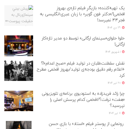
یک تهیه‌کننده؛ بازیگرِ فیلم تازه‌ی بهروز
افخمی!/«دکتر فون گویر» با زبان عبری-انگلیسی به
فجر۴۴ نمیرسد!
29 دی 1404
حلوا حلوای«سینمای ارگانی» توسط دو مدیر تازه‌کار
ارگانی!
1 شهریور 1404
نقش سلطنت‌طلبان در تولید فیلم «صبح اعدام»!؟
+اعلام رقم دقیق بودجه‌ی تولید/بهروز افخمی مطرح
کرد
20 تیر 1404
چرا رائد فریدزاده به استودیوی برنامه‌ی تلویزیونی
«هفت» نرفت؟/افخمی کدام پرسش اصلی را
نپرسید؟
7 تیر 1404
رونمایی از پوستر فیلم «استاد» با بازی حسن