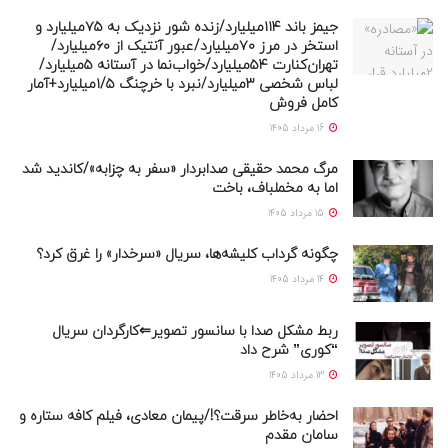
جیمز باند ۱۱۴میلیارد/زنده شور نزدیک به ۷۵میلیارد و
استخر در مرز ۷۰میلیارد/عبور آنتیک از ۶۰میلیارد/
تهران‌کنارت ۵۴میلیارد/خواب‌نما در آستانه ۵میلیارد/
لباس شخصی ۳میلیارد/نبرد با خرچنگ ۱/۵میلیارد+آمار
کامل فروش
16 مرداد 1405
مرگ محمد حقیقی صدابردار «سفر به چزابه»/کاندید شد
اما به مخملباف، باخت
15 مرداد 1405
چگونه گرداب کلیشه‌ها، سریال «سرخدار» را غرق کرد؟
14 مرداد 1405
ربط مشکل صدا با سانسور تصویر⇐کارگردان سریال
“کوری” شرح داد
13 مرداد 1405
احضار به‌خاطر سرقت؟!/پیمان معادی، فیلم کافه ستاره و
سامان مقدم