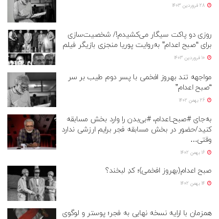
28 فروردین 1403
روزی دو پاکت سیگار می‌کشیدم!/ شخصیت‌سازی
برای “صبح اعدام” به‌روایت پوریا منجزی بازیگر فیلم
10 فروردین 1403
مواجهه تند بهروز افخمی با پسر دوم طیب بر سر
“صبح اعدام”
26 بهمن 1402
به‌جای #صبح_اعدام، #بی‌بدن را وارد بخش مسابقه
کنید/حضور در بخش مسابقه فجر برایم ارزشی ندارد
وقتی…
16 بهمن 1402
صبح اعدام(بهروز افخمی)؛ کدِ لبخند؟
14 بهمن 1402
همزمان با ارایه نسخه نهایی به فجر؛ پوستر و لوگوی