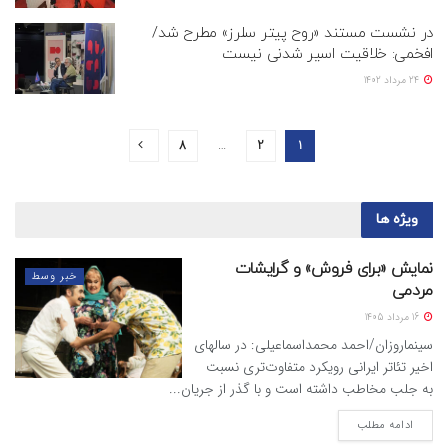
در نشست مستند «روح پیتر سلرز» مطرح شد/
افخمی: خلاقیت اسیر شدنی نیست
24 مرداد 1402
8
…
2
1
ویژه ها
نمایش «برای فروش» و گرایشات
خبر وسط
مردمی
16 مرداد 1405
سینماروزان/احمد محمداسماعیلی: در سالهای
اخیر تئاتر ایرانی رویکرد متفاوت‌تری نسبت
به جلب مخاطب داشته است و با گذر از جریان...
ادامه مطلب