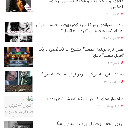
معجونی، سجاد بابایی، هدیه حسینی نژاد و…
+عکس
15 مهر 1403
سوزان ساراندون در نقش بانوی یهود در فیلمی ایرانی
به نام “سیاهچاله” یا “فرمان هانیبال”
23 مرداد 1403
فصل تازه برنامه “هفت”؛ متنوع اما تک‌بُعدی با یک
“هچل هفت” بامزه
5 تیر 1403
ده دقیقه‌ی حاتمی‌کیا جلوتر از دو ساعتِ افخمی؟
14 خرداد 1403
فیلمساز ممنوع‌کار در شبکه نمایش تلویزیون؟
29 اردیبهشت 1403
بهروز افخمی به‌دنبال پیوند انسان و سگ!