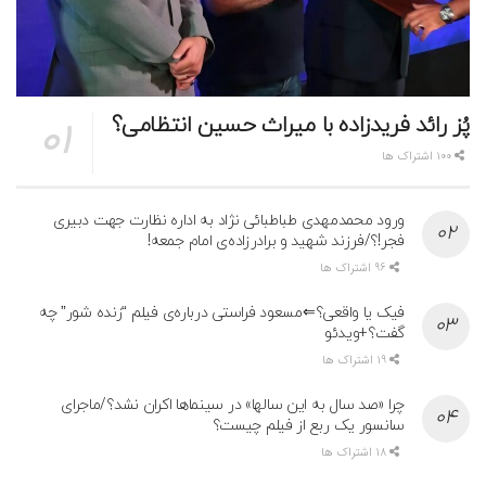
پُز رائد فریدزاده با میراث حسین انتظامی؟
100 اشتراک ها
ورود محمدمهدی طباطبائی نژاد به اداره نظارت جهت دبیری
فجر!؟/فرزند شهید و برادرزاده‌ی امام جمعه!
96 اشتراک ها
فیک یا واقعی؟⇐مسعود فراستی درباره‌ی فیلم “زنده شور” چه
گفت؟+ویدئو
19 اشتراک ها
چرا «صد سال به این سالها» در سینماها اکران نشد؟/ماجرای
سانسور یک ربع از فیلم چیست؟
18 اشتراک ها