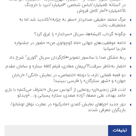
در آستانه ۵میلیارد/لباس شخصی ۳میلیارد/نبرد با خرچنگ
۱/۵میلیارد+آمار کامل فروش
مرگ محمد حقیقی صدابردار «سفر به چزابه»/کاندید شد اما به
مخملباف، باخت
چگونه گرداب کلیشه‌ها، سریال «سرخدار» را غرق کرد؟
ادامه موفقیت‌های جهانی «ماه کوچولوی من»؛ حضور در جشنواره
ماربیا اسپانیا
ربط مشکل صدا با سانسور تصویر⇐کارگردان سریال “کوری” شرح داد
احضار به‌خاطر سرقت؟!/پیمان معادی، فیلم کافه ستاره و سامان مقدم
دو قصه فضایی تازه، با دوبله اختصاصی، در نمایش خانگی/ «اربابان
جهان» و «شهر ستارگان» را فارسی ببینید!
لذت قتل زنجیره‌ای؛ رونمایی از آنونس سریال «اعتراف می‌کنم» با بازی
حامد بهداد، علی مصفا، آزاده صمدی، ستاره پسیانی و…+ویدئو
دور جدید اجراهای نمایش کمدی «مادرکیو» در عمارت نوفل لوشاتو/
بازیگران معرفی شدند
تبلیغات