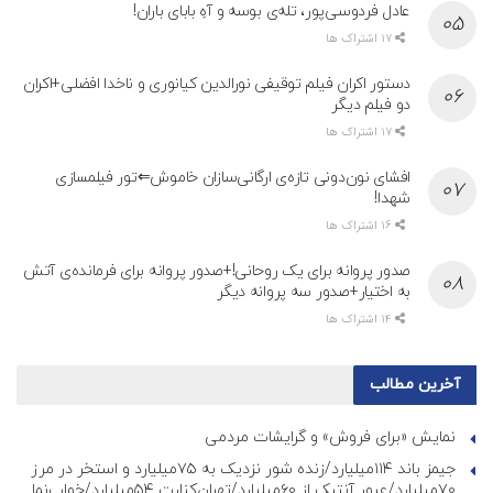
عادل فردوسی‌پور، تله‌ی بوسه و آهِ بابای باران!
17 اشتراک ها
دستور اکران فیلم توقیفی نورالدین کیانوری و ناخدا افضلی+اکران
دو فیلم دیگر
17 اشتراک ها
افشای نون‌دونی تازه‌ی ارگانی‌سازان خاموش⇐تور فیلمسازی
شهدا!
16 اشتراک ها
صدور پروانه برای یک روحانی!+صدور پروانه برای فرمانده‌ی آتش
به اختیار+صدور سه پروانه دیگر
14 اشتراک ها
آخرین مطالب
نمایش «برای فروش» و گرایشات مردمی
جیمز باند ۱۱۴میلیارد/زنده شور نزدیک به ۷۵میلیارد و استخر در مرز
۷۰میلیارد/عبور آنتیک از ۶۰میلیارد/تهران‌کنارت ۵۴میلیارد/خواب‌نما