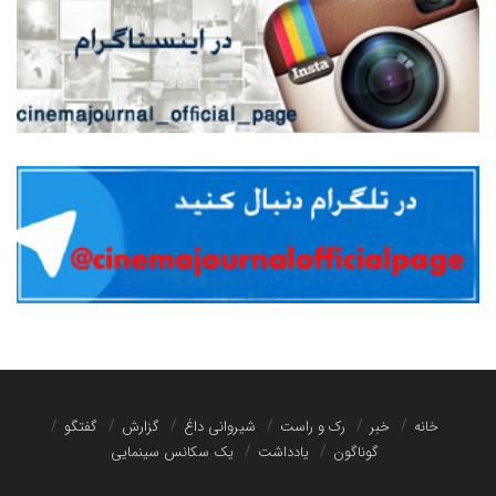
خانه
خبر
رک و راست
شیروانی داغ
گزارش
گفتگو
گوناگون
یادداشت
یک سکانس سینمایی