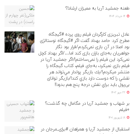
طعنه جمشید آریا به ممیزان ارشاد!؟
14 خرداد 1404
عادل تبریزی کارگردان فیلم روی پرده #گیجگاه
مطرح کرد: حامد بهداد گفت اگر #گیجگاه نوستالژی
بود اصلا در آن بازی نمی‌کردم/قرار بود نگار
جواهریان به‌جای باران بازی کند اما…/اگر بهداد کچل
نمی‌کرد اين فيلم را نمی‌ساختم!/اگر جمشید آریا در
فیلم بازی نمیکرد، به‌جای فیلم، کتاب گيجگاه را
منتشر میکردم!/يك بازيگر پولدار مي‌تواند هر
نقشي را كه دوست دارد بازي كند!/بازيگر توانای
بی‌پول بايد براي نقش درجه پنج هم بدود!!
22 مهر 1402
بر شهاب و جمشید آریا در مگامال چه گذشت؟
+فیلم
18 شهریور 1401
استقبال از جمشید آریا و همراهان #برای_مرجان در