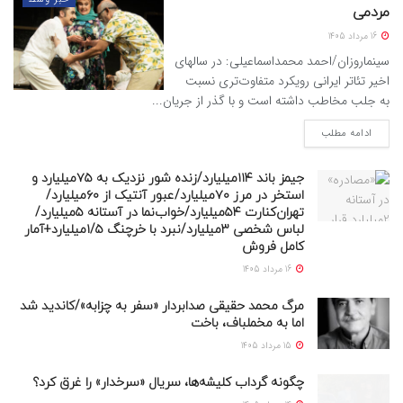
مردمی
16 مرداد 1405
سینماروزان/احمد محمداسماعیلی: در سالهای
اخیر تئاتر ایرانی رویکرد متفاوت‌تری نسبت
به جلب مخاطب داشته است و با گذر از جریان...
ادامه مطلب
جیمز باند ۱۱۴میلیارد/زنده شور نزدیک به ۷۵میلیارد و
استخر در مرز ۷۰میلیارد/عبور آنتیک از ۶۰میلیارد/
تهران‌کنارت ۵۴میلیارد/خواب‌نما در آستانه ۵میلیارد/
لباس شخصی ۳میلیارد/نبرد با خرچنگ ۱/۵میلیارد+آمار
کامل فروش
16 مرداد 1405
مرگ محمد حقیقی صدابردار «سفر به چزابه»/کاندید شد
اما به مخملباف، باخت
15 مرداد 1405
چگونه گرداب کلیشه‌ها، سریال «سرخدار» را غرق کرد؟