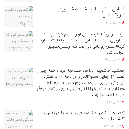
شمایلی متفاوت از جمشید هاشم‌پور در
“انزوا”+عکس
27 مهر 1395
عرب‌سرخی که فرحبخش او را متهم کرده بود به
شلاق‌زنی عبدا.. علیخانی با انتقاد از “یالثارات” بیان
کرد⇐حسن روحانی دور بعد هم رییس‌جمهور
خواهد شد
30 مرداد 1395
جمشید هاشم‌پور بالاخره مصاحبه کرد و همه چیز را
گفت⇐از چرایی ممنوع‌الکاری در دهه 60 تا نقش
کیانوش عیاری در رفع ممنوعیت/از خاطره تلخ
همکاری با حاتمی‌کیا تا ناراحتی از بازی در “من دیه‌گو
مارادونا هستم” و…
23 تیر 1395
توضیحات ناصر ملک‌مطیعی درباره ایفای نقش در
“گشت ارشاد2”
13 خرداد 1395