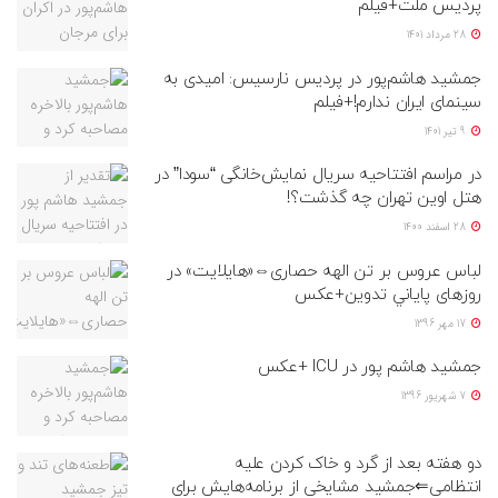
پردیس ملت+فیلم
28 مرداد 1401
جمشید هاشم‌پور در پردیس نارسیس: امیدی به
سینمای ایران ندارم!+فیلم
9 تیر 1401
در مراسم افتتاحیه سریال نمایش‌خانگی “سودا” در
هتل اوین تهران چه گذشت؟!
28 اسفند 1400
لباس عروس بر تن الهه حصاری⇔«هايلايت» در
روزهای پاياني تدوين+عکس
17 مهر 1396
جمشید هاشم پور در ICU +عکس
7 شهریور 1396
دو هفته بعد از گرد و خاک کردن علیه
انتظامی⇐جمشید مشایخی از برنامه‌هایش برای