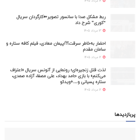
14 مرداد 1405
ربط مشکل صدا با سانسور تصویر⇐کارگردان سریال
“کوری” شرح داد
13 مرداد 1405
احضار به‌خاطر سرقت؟!/پیمان معادی، فیلم کافه ستاره و
سامان مقدم
12 مرداد 1405
لذت قتل زنجیره‌ای؛ رونمایی از آنونس سریال «اعتراف
می‌کنم» با بازی حامد بهداد، علی مصفا، آزاده صمدی،
ستاره پسیانی و…+ویدئو
12 مرداد 1405
پربازدیدها