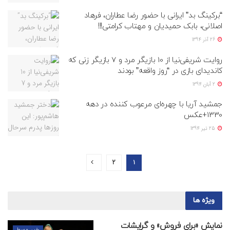
“برکینگ بد” ایرانی با حضور رضا عطاران، فرهاد
اصلانی، بابک حمیدیان و مهتاب کرامتی!!!
26 آذر 1394
روایت شریفی‌نیا از 10 بازیگر مرد و 7 بازیگر زنی که
کاندیدای بازی در “روز واقعه” بودند
2 آبان 1394
جمشید آریا با چهره‌ای مرعوب کننده در دهه
1330+عکس
25 تیر 1394
2
1
ویژه ها
نمایش «برای فروش» و گرایشات
خبر وسط