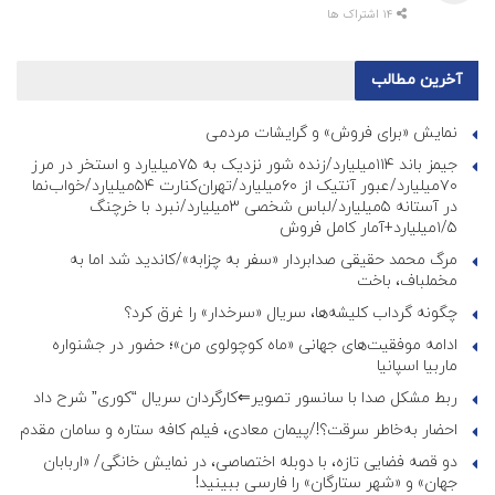
14 اشتراک ها
آخرین مطالب
نمایش «برای فروش» و گرایشات مردمی
جیمز باند ۱۱۴میلیارد/زنده شور نزدیک به ۷۵میلیارد و استخر در مرز
۷۰میلیارد/عبور آنتیک از ۶۰میلیارد/تهران‌کنارت ۵۴میلیارد/خواب‌نما
در آستانه ۵میلیارد/لباس شخصی ۳میلیارد/نبرد با خرچنگ
۱/۵میلیارد+آمار کامل فروش
مرگ محمد حقیقی صدابردار «سفر به چزابه»/کاندید شد اما به
مخملباف، باخت
چگونه گرداب کلیشه‌ها، سریال «سرخدار» را غرق کرد؟
ادامه موفقیت‌های جهانی «ماه کوچولوی من»؛ حضور در جشنواره
ماربیا اسپانیا
ربط مشکل صدا با سانسور تصویر⇐کارگردان سریال “کوری” شرح داد
احضار به‌خاطر سرقت؟!/پیمان معادی، فیلم کافه ستاره و سامان مقدم
دو قصه فضایی تازه، با دوبله اختصاصی، در نمایش خانگی/ «اربابان
جهان» و «شهر ستارگان» را فارسی ببینید!