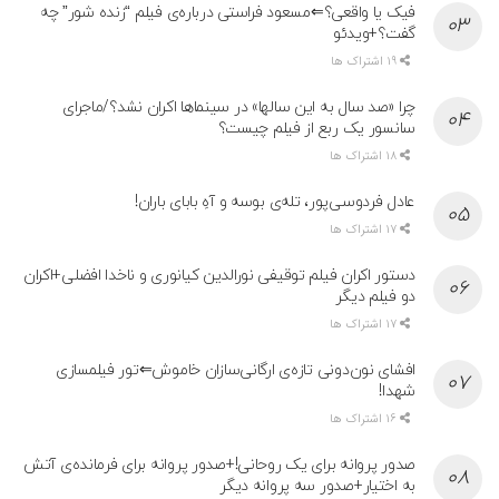
فیک یا واقعی؟⇐مسعود فراستی درباره‌ی فیلم “زنده شور” چه
گفت؟+ویدئو
19 اشتراک ها
چرا «صد سال به این سالها» در سینماها اکران نشد؟/ماجرای
سانسور یک ربع از فیلم چیست؟
18 اشتراک ها
عادل فردوسی‌پور، تله‌ی بوسه و آهِ بابای باران!
17 اشتراک ها
دستور اکران فیلم توقیفی نورالدین کیانوری و ناخدا افضلی+اکران
دو فیلم دیگر
17 اشتراک ها
افشای نون‌دونی تازه‌ی ارگانی‌سازان خاموش⇐تور فیلمسازی
شهدا!
16 اشتراک ها
صدور پروانه برای یک روحانی!+صدور پروانه برای فرمانده‌ی آتش
به اختیار+صدور سه پروانه دیگر