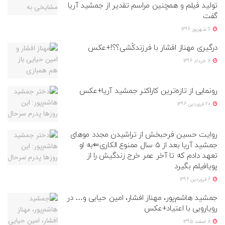
تولید فیلم و همچنین مراسم تقدیر از جمشید آریا
گفت
7 شهریور 1396
درگیری مهناز افشار با فرزندکُشی؟؟!+عکس
8 خرداد 1396
رونمایی از تازه‌ترین کاراکتر جمشید آریا+عکس
20 فروردین 1396
روایت حسین فرحبخش از تراشیدن مجدد موهای
جمشید آریا بعد از 5 سال ممنوع الکاری⇐به او
تعهد دادم که تا آخر عمر خرج زندگیش را از
پویافیلم بگیرد
6 فروردین 1396
جمشید هاشم‌پور، مهناز افشار، امین حیایی و… در
رویارویی با اعتیاد+عکس
8 اسفند 1395