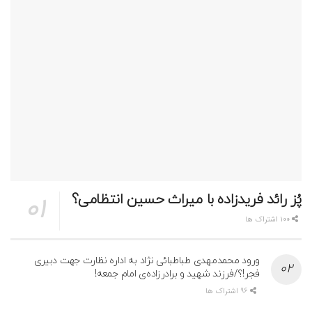
پُز رائد فریدزاده با میراث حسین انتظامی؟
100 اشتراک ها
ورود محمدمهدی طباطبائی نژاد به اداره نظارت جهت دبیری
فجر!؟/فرزند شهید و برادرزاده‌ی امام جمعه!
96 اشتراک ها