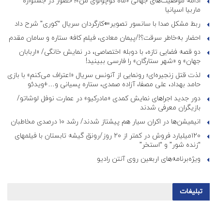
ادامه موفقیت‌های جهانی «ماه کوچولوی من»؛ حضور در جشنواره
ماربیا اسپانیا
ربط مشکل صدا با سانسور تصویر⇐کارگردان سریال “کوری” شرح داد
احضار به‌خاطر سرقت؟!/پیمان معادی، فیلم کافه ستاره و سامان مقدم
دو قصه فضایی تازه، با دوبله اختصاصی، در نمایش خانگی/ «اربابان
جهان» و «شهر ستارگان» را فارسی ببینید!
لذت قتل زنجیره‌ای؛ رونمایی از آنونس سریال «اعتراف می‌کنم» با بازی
حامد بهداد، علی مصفا، آزاده صمدی، ستاره پسیانی و…+ویدئو
دور جدید اجراهای نمایش کمدی «مادرکیو» در عمارت نوفل لوشاتو/
بازیگران معرفی شدند
انیمیشن‌ها در اکران سیار هم پیشتاز شدند/ رشد ۱۰ درصدی مخاطبان
۱۲۰میلیارد فروش در کمتر از ۲۰ روز/رونق گیشه تابستان با فیلمهای
“زنده شور” و “استخر”
ویژه‌برنامه‌های اربعین روی آنتن رادیو
تبلیغات