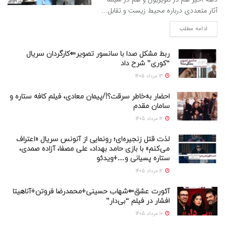
آثار متعددی درباره محیط زیست و تقابل...
ادامه مطلب
ربط مشکل صدا با سانسور تصویر⇐کارگردان سریال
“کوری” شرح داد
13 مرداد 1405
احضار به‌خاطر سرقت؟!/پیمان معادی، فیلم کافه ستاره و
سامان مقدم
12 مرداد 1405
لذت قتل زنجیره‌ای؛ رونمایی از آنونس سریال «اعتراف
می‌کنم» با بازی حامد بهداد، علی مصفا، آزاده صمدی،
ستاره پسیانی و…+ویدئو
12 مرداد 1405
آئورت عشق⇐شهاب حسینی+محمدرضا فروتن+آناهیتا
افشار در فیلم “بی‌دار”
10 مرداد 1405