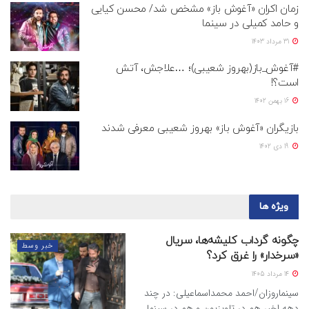
زمان اکران «آغوش باز» مشخص شد/ محسن کیایی
و حامد کمیلی در سینما
31 مرداد 1403
#آغوش_باز(بهروز شعیبی)؛ …علاجش، آتش
است؟!
16 بهمن 1402
بازیگران «آغوش باز» بهروز شعیبی معرفی شدند
19 دی 1402
ویژه ها
چگونه گرداب کلیشه‌ها، سریال
خبر وسط
«سرخدار» را غرق کرد؟
14 مرداد 1405
سینماروزان/احمد محمداسماعیلی: در چند
دهه اخیر هم در تلویزیون و هم در سینما