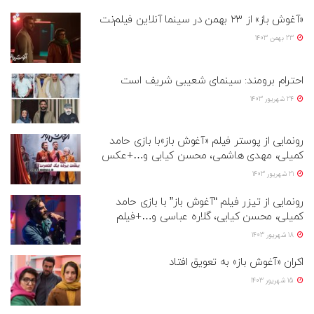
«آغوش باز» از ۲۳ بهمن در سینما آنلاین فیلم‌نت
23 بهمن 1403
احترام برومند: سینمای شعیبی شریف است
24 شهریور 1403
رونمایی از پوستر فیلم «آغوش باز»با بازی حامد
کمیلی، مهدی هاشمی، محسن کیایی و…+عکس
21 شهریور 1403
رونمایی از تیزر فیلم “آغوش باز” با بازی حامد
کمیلی، محسن کیایی، گلاره عباسی و…+فیلم
18 شهریور 1403
اکران «آغوش باز» به تعویق افتاد
15 شهریور 1403