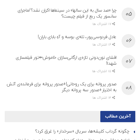
چرا «صد سال به این سالها» در سینماها اکران نشد؟/ماجرای
سانسور یک ربع از فیلم چیست؟
17 اشتراک ها
عادل فردوسی‌پور، تله‌ی بوسه و آهِ بابای باران!
16 اشتراک ها
افشای نون‌دونی تازه‌ی ارگانی‌سازان خاموش⇐تور فیلمسازی
شهدا!
15 اشتراک ها
صدور پروانه برای یک روحانی!+صدور پروانه برای فرمانده‌ی آتش
به اختیار+صدور سه پروانه دیگر
14 اشتراک ها
آخرین مطالب
چگونه گرداب کلیشه‌ها، سریال «سرخدار» را غرق کرد؟