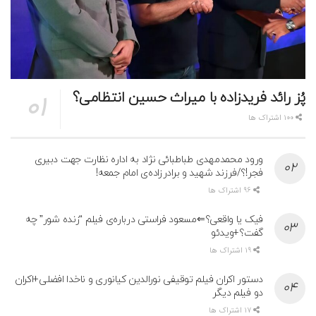
پُز رائد فریدزاده با میراث حسین انتظامی؟
100 اشتراک ها
ورود محمدمهدی طباطبائی نژاد به اداره نظارت جهت دبیری
فجر!؟/فرزند شهید و برادرزاده‌ی امام جمعه!
96 اشتراک ها
فیک یا واقعی؟⇐مسعود فراستی درباره‌ی فیلم “زنده شور” چه
گفت؟+ویدئو
19 اشتراک ها
دستور اکران فیلم توقیفی نورالدین کیانوری و ناخدا افضلی+اکران
دو فیلم دیگر
17 اشتراک ها