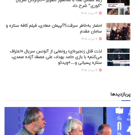
ربط مشکل صدا با سانسور تصویر⇐کارگردان سریال
“کوری” شرح داد
13 مرداد 1405
احضار به‌خاطر سرقت؟!/پیمان معادی، فیلم کافه ستاره و
سامان مقدم
12 مرداد 1405
لذت قتل زنجیره‌ای؛ رونمایی از آنونس سریال «اعتراف
می‌کنم» با بازی حامد بهداد، علی مصفا، آزاده صمدی،
ستاره پسیانی و…+ویدئو
12 مرداد 1405
پربازدیدها