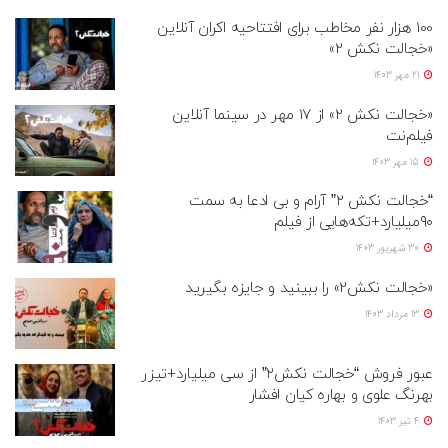
100 هزار نفر مخاطب برای افتتاحیه اکران آنلاین
«خجالت نکش 2»
21 مهر 1403
«خجالت نکش 2» از 17 مهر در سینما آنلاین
فیلم‌نت
15 مهر 1403
“خجالت نکش ۲” آرام و بی ادعا به سمت
۹۰میلیارد+تکه‌هایی از فیلم
30 شهریور 1403
«خجالت نکش2» را ببینید و جایزه بگیرید
13 مرداد 1403
عبور فروش “خجالت نکش۲” از سی میلیارد+تیزر
بهرنگ علوی و بهاره کیان افشار
4 تیر 1403