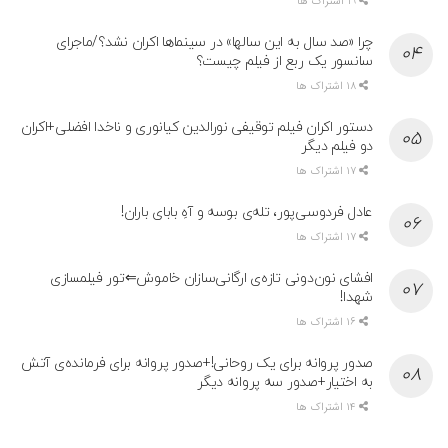
19 اشتراک ها
چرا «صد سال به این سالها» در سینماها اکران نشد؟/ماجرای
سانسور یک ربع از فیلم چیست؟
18 اشتراک ها
دستور اکران فیلم توقیفی نورالدین کیانوری و ناخدا افضلی+اکران
دو فیلم دیگر
17 اشتراک ها
عادل فردوسی‌پور، تله‌ی بوسه و آهِ بابای باران!
17 اشتراک ها
افشای نون‌دونی تازه‌ی ارگانی‌سازان خاموش⇐تور فیلمسازی
شهدا!
16 اشتراک ها
صدور پروانه برای یک روحانی!+صدور پروانه برای فرمانده‌ی آتش
به اختیار+صدور سه پروانه دیگر
14 اشتراک ها