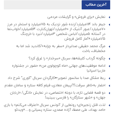
آخرین مطالب
نمایش «برای فروش» و گرایشات مردمی
جیمز باند ۱۱۴میلیارد/زنده شور نزدیک به ۷۵میلیارد و استخر در مرز
۷۰میلیارد/عبور آنتیک از ۶۰میلیارد/تهران‌کنارت ۵۴میلیارد/خواب‌نما
در آستانه ۵میلیارد/لباس شخصی ۳میلیارد/نبرد با خرچنگ
۱/۵میلیارد+آمار کامل فروش
مرگ محمد حقیقی صدابردار «سفر به چزابه»/کاندید شد اما به
مخملباف، باخت
چگونه گرداب کلیشه‌ها، سریال «سرخدار» را غرق کرد؟
ادامه موفقیت‌های جهانی «ماه کوچولوی من»؛ حضور در جشنواره
ماربیا اسپانیا
ربط مشکل صدا با سانسور تصویر⇐کارگردان سریال “کوری” شرح داد
احضار به‌خاطر سرقت؟!/پیمان معادی، فیلم کافه ستاره و سامان مقدم
دو قصه فضایی تازه، با دوبله اختصاصی، در نمایش خانگی/ «اربابان
جهان» و «شهر ستارگان» را فارسی ببینید!
لذت قتل زنجیره‌ای؛ رونمایی از آنونس سریال «اعتراف می‌کنم» با بازی
حامد بهداد، علی مصفا، آزاده صمدی، ستاره پسیانی و…+ویدئو