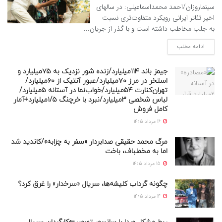
سینماروزان/احمد محمداسماعیلی: در سالهای
اخیر تئاتر ایرانی رویکرد متفاوت‌تری نسبت
به جلب مخاطب داشته است و با گذر از جریان...
ادامه مطلب
جیمز باند ۱۱۴میلیارد/زنده شور نزدیک به ۷۵میلیارد و
استخر در مرز ۷۰میلیارد/عبور آنتیک از ۶۰میلیارد/
تهران‌کنارت ۵۴میلیارد/خواب‌نما در آستانه ۵میلیارد/
لباس شخصی ۳میلیارد/نبرد با خرچنگ ۱/۵میلیارد+آمار
کامل فروش
16 مرداد 1405
مرگ محمد حقیقی صدابردار «سفر به چزابه»/کاندید شد
اما به مخملباف، باخت
15 مرداد 1405
چگونه گرداب کلیشه‌ها، سریال «سرخدار» را غرق کرد؟
14 مرداد 1405