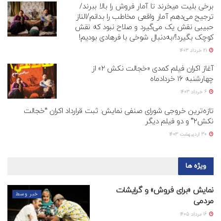
برخی بلیت میخرند تا آمار فروش را بالا ببرند/
ترجیح می‌دهم آمار واقعی مخاطب را بدانم/الناز
حبیبی نقش یک می‌گیرد و صلاح نبود که نقش
کوچک بگیرد!/به‌دنبال شوخی با فرهادی بودیم!
21 خرداد 1403
آغاز اکران فیلم کمدی «خجالت نکش ۲» از
چهارشنبه ۱۶ خردادماه
6 خرداد 1403
تازه‌ترین خروجی شورای صنفی نمایش: ثبت قرارداد اکران “خجالت
نکش۲” و دو فیلم دیگر
30 اردیبهشت 1403
ویژه ها
نمایش «برای فروش» و گرایشات
خبر وسط
مردمی
16 مرداد 1405