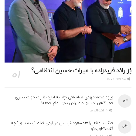
پُز رائد فریدزاده با میراث حسین انتظامی؟
100 اشتراک ها
ورود محمدمهدی طباطبائی نژاد به اداره نظارت جهت دبیری
فجر!؟/فرزند شهید و برادرزاده‌ی امام جمعه!
96 اشتراک ها
فیک یا واقعی؟⇐مسعود فراستی درباره‌ی فیلم “زنده شور” چه
گفت؟+ویدئو