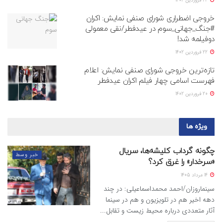
22 فروردین 1402
خروجی اضطراری شورای صنفی نمایش: اکران
#جنگ_جهانی_سوم در عیدفطر/نقی معمولی
دوفیلمه شد!
22 فروردین 1402
تازه‌ترین خروجی شورای صنفی نمایش: اعلام
فهرست اسامی چهار فیلم اکران عیدفطر
20 فروردین 1402
ویژه ها
چگونه گرداب کلیشه‌ها، سریال
خبر وسط
«سرخدار» را غرق کرد؟
14 مرداد 1405
سینماروزان/احمد محمداسماعیلی: در چند
دهه اخیر هم در تلویزیون و هم در سینما
آثار متعددی درباره محیط زیست و تقابل...