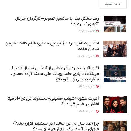
ادامه مطلب
ربط مشکل صدا با سانسور تصویر⇐کارگردان سریال
“کوری” شرح داد
13 مرداد 1405
احضار به‌خاطر سرقت؟!/پیمان معادی، فیلم کافه ستاره و
سامان مقدم
12 مرداد 1405
لذت قتل زنجیره‌ای؛ رونمایی از آنونس سریال «اعتراف
می‌کنم» با بازی حامد بهداد، علی مصفا، آزاده صمدی،
ستاره پسیانی و…+ویدئو
12 مرداد 1405
آئورت عشق⇐شهاب حسینی+محمدرضا فروتن+آناهیتا
افشار در فیلم “بی‌دار”
10 مرداد 1405
چرا «صد سال به این سالها» در سینماها اکران نشد؟/
ماجرای سانسور یک ربع از فیلم چیست؟