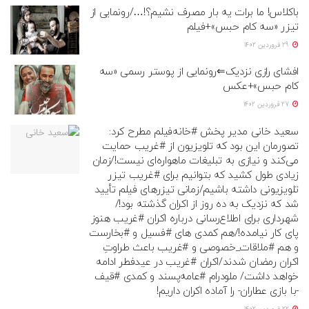
باکلاس! ما برات یه بار مصرف نشیم؟!…/رونمایی از
تیزر «سه کام حبس»+فیلم
29 فروردین 1402
افشای رازی نزدیک⇐رونمایی از پوستر رسمی «سه
کام حبس»+عکس
27 فروردین 1402
سعید خانی مدیر پخش #خانه‌فیلم مطرح کرد:
تصورمان این بود که تلویزیون از #غریب حمایت
می‌کند و نیازی به تبلیغات ماهواره‌ای نیست!/زمان
زیادی طول کشید که بتوانیم برای #غریب تیزر
تلویزیونی داشته باشیم/زمانی تیزرهای فیلم تأیید
شد که نزدیک به ده روز از اکران گذشته بود!/
شهرداری برای اطلاع‌رسانی درباره اکران #غریب هنوز
پای کار نیامده!/هم کمدی های #فسیل و #بخارست
و هم #ملاقات_خصوصی و #غریب باعث طراوتِ
اکران رمضان شدند/اکران #غریب در عیدفطر ادامه
خواهد داشت/ ملودرام #عامه‌پسند و کمدی #قیف
-با بازی عطاران- را آماده اکران داریم!