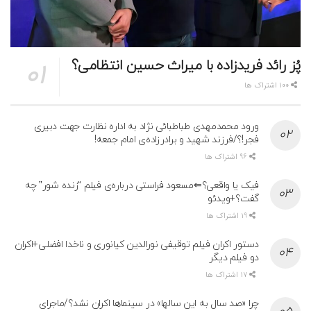
پُز رائد فریدزاده با میراث حسین انتظامی؟
100 اشتراک ها
ورود محمدمهدی طباطبائی نژاد به اداره نظارت جهت دبیری
فجر!؟/فرزند شهید و برادرزاده‌ی امام جمعه!
96 اشتراک ها
فیک یا واقعی؟⇐مسعود فراستی درباره‌ی فیلم “زنده شور” چه
گفت؟+ویدئو
19 اشتراک ها
دستور اکران فیلم توقیفی نورالدین کیانوری و ناخدا افضلی+اکران
دو فیلم دیگر
17 اشتراک ها
چرا «صد سال به این سالها» در سینماها اکران نشد؟/ماجرای