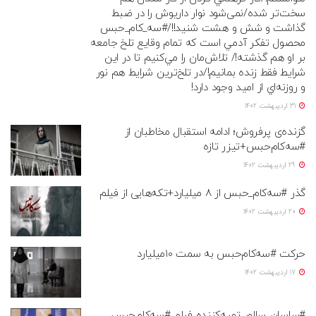
سخت‌تر شده/نمی‌شود نوار داریوش را در ضبط
گذاشت و شش و هشت شنید!!/#سه_كام_حبس
محصول تفكر آدمي است كه تمام وقايع تلخ جامعه
بر او هم گذشته!/ تلاش‌مان را مي‌كنيم تا در اين
شرايط فقط زنده بمانيم!/در تلخ‌ترين شرايط هم نور
و روزنه‌اي از اميد وجود دارد!
31 اردیبهشت 1402
گزنده‌ی پرفروش؛ ادامه استقبال مخاطبان از
#سه‌کام‌حبس+تیزر تازه
29 اردیبهشت 1402
گذر #سه‌کام_حبس از ۸ میلیارد+تکه‌هایی از فیلم
20 اردیبهشت 1402
حرکت #سه‌کام‌حبس به سمت ۱۰میلیارد
17 اردیبهشت 1402
#ساسان_سالور تهیه‌کننده فیلم #سه‌کام‌حبس