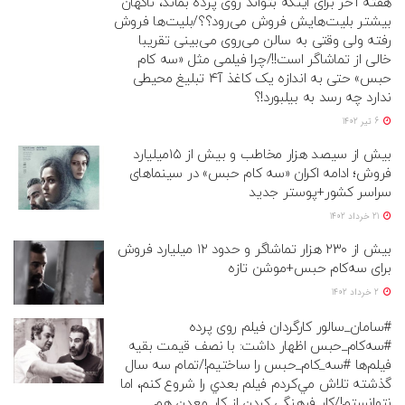
هفته آخر برای اینکه بتواند روی پرده بماند، ناگهان
بیشتر بلیت‌هایش فروش می‌رود؟؟/بلیت‌ها فروش
رفته ولی وقتی به سالن می‌روی می‌بینی تقریبا
خالی از تماشاگر است!!/چرا فیلمی مثل «سه کام
حبس» حتی به اندازه یک کاغذ آ۴ تبلیغ محیطی
ندارد چه رسد به بیلبورد!؟
6 تیر 1402
بیش از سیصد هزار مخاطب و بیش از ۱۵میلیارد
فروش؛ ادامه اکران «سه کام حبس» در سینماهای
سراسر کشور+پوستر جدید
21 خرداد 1402
بیش از ۲۳۰ هزار تماشاگر و حدود ۱۲ میلیارد فروش
برای سه‌کام حبس+موشن تازه
2 خرداد 1402
#سامان_سالور کارگردان فیلم روی پرده
#سه‌کام_حبس اظهار داشت: با نصف قيمت بقيه
فيلم‌ها #سه_كام_حبس را ساختيم!/تمام سه سال
گذشته تلاش مي‌كردم فيلم بعدي را شروع كنم، اما
نتوانستم!/كار فرهنگي كردن از كار معدن هم