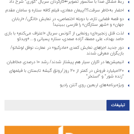
ربط مشکل صدا با سانسور تصویر⇐کارگردان سریال “کوری” شرح داد
احضار به‌خاطر سرقت؟!/پیمان معادی، فیلم کافه ستاره و سامان مقدم
دو قصه فضایی تازه، با دوبله اختصاصی، در نمایش خانگی/ «اربابان
جهان» و «شهر ستارگان» را فارسی ببینید!
لذت قتل زنجیره‌ای؛ رونمایی از آنونس سریال «اعتراف می‌کنم» با بازی
حامد بهداد، علی مصفا، آزاده صمدی، ستاره پسیانی و…+ویدئو
دور جدید اجراهای نمایش کمدی «مادرکیو» در عمارت نوفل لوشاتو/
بازیگران معرفی شدند
انیمیشن‌ها در اکران سیار هم پیشتاز شدند/ رشد ۱۰ درصدی مخاطبان
۱۲۰میلیارد فروش در کمتر از ۲۰ روز/رونق گیشه تابستان با فیلمهای
“زنده شور” و “استخر”
ویژه‌برنامه‌های اربعین روی آنتن رادیو
تبلیغات