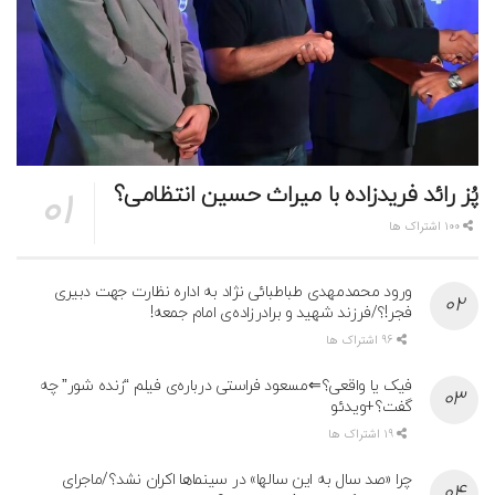
پُز رائد فریدزاده با میراث حسین انتظامی؟
100 اشتراک ها
ورود محمدمهدی طباطبائی نژاد به اداره نظارت جهت دبیری
فجر!؟/فرزند شهید و برادرزاده‌ی امام جمعه!
96 اشتراک ها
فیک یا واقعی؟⇐مسعود فراستی درباره‌ی فیلم “زنده شور” چه
گفت؟+ویدئو
19 اشتراک ها
چرا «صد سال به این سالها» در سینماها اکران نشد؟/ماجرای