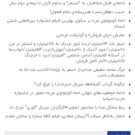
ادامه‌ی اقبال مخاطبان به “استخر” و تداوم اکران تا نیمه‌ی دوم سال
حبیب دهقان‌نسب؛ هنرپیشه‌‌‌ی تمام فصول!
«ماه کوچولوی من» بر سکوی بهترین فیلم جشنواره بین‌المللی شیلی
ایستاد
نمایش «برای فروش» و گرایشات مردمی
جیمز باند ۱۱۴میلیارد/زنده شور نزدیک به ۷۵میلیارد و استخر در مرز
۷۰میلیارد/عبور آنتیک از ۶۰میلیارد/تهران‌کنارت ۵۴میلیارد/خواب‌نما
در آستانه ۵میلیارد/لباس شخصی ۳میلیارد/نبرد با خرچنگ
۱/۵میلیارد+آمار کامل فروش
مرگ محمد حقیقی صدابردار «سفر به چزابه»/کاندید شد اما به
مخملباف، باخت
چگونه گرداب کلیشه‌ها، سریال «سرخدار» را غرق کرد؟
ادامه موفقیت‌های جهانی «ماه کوچولوی من»؛ حضور در جشنواره
ماربیا اسپانیا
ربط مشکل صدا با سانسور تصویر⇐کارگردان سریال “کوری” شرح داد
احضار به‌خاطر سرقت؟!/پیمان معادی، فیلم کافه ستاره و سامان مقدم