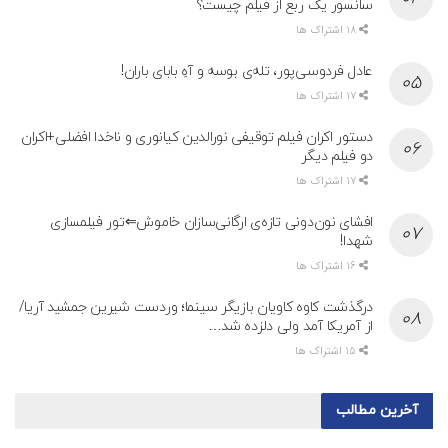
سانسور یک ربع از فیلم چیست؟
18 اشتراک ها
عادل فردوسی‌پور، تله‌ی بوسه و آهِ بابای باران!
17 اشتراک ها
دستور اکران فیلم توقیفی نورالدین کیانوری و ناخدا افضلی+اکران
دو فیلم دیگر
17 اشتراک ها
افشای نون‌دونی تازه‌ی ارگانی‌سازان خاموش⇐تور فیلمسازی
شهدا!
16 اشتراک ها
درگذشت کاوه کاویان بازیگر سینما؛ وردست شیرین جمشید آریا/
از آمریکا آمد ولی دلزده شد…
15 اشتراک ها
آخرین مطالب