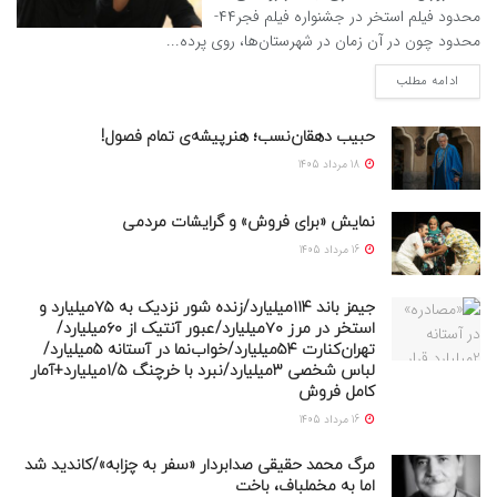
محدود فیلم استخر در جشنواره فیلم فجر۴۴-
محدود چون در آن زمان در شهرستان‌ها، روی پرده...
ادامه مطلب
حبیب دهقان‌نسب؛ هنرپیشه‌‌‌ی تمام فصول!
18 مرداد 1405
نمایش «برای فروش» و گرایشات مردمی
16 مرداد 1405
جیمز باند ۱۱۴میلیارد/زنده شور نزدیک به ۷۵میلیارد و
استخر در مرز ۷۰میلیارد/عبور آنتیک از ۶۰میلیارد/
تهران‌کنارت ۵۴میلیارد/خواب‌نما در آستانه ۵میلیارد/
لباس شخصی ۳میلیارد/نبرد با خرچنگ ۱/۵میلیارد+آمار
کامل فروش
16 مرداد 1405
مرگ محمد حقیقی صدابردار «سفر به چزابه»/کاندید شد
اما به مخملباف، باخت