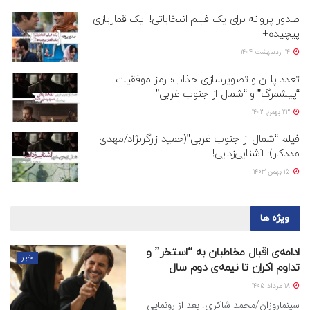
صدور پروانه برای یک فیلم انتخاباتی!+یک قماربازی
پیچیده+
14 اردیبهشت 1404
تعدد پلان و تصویرسازی جذاب؛ رمز موفقیت
“پیشمرگ” و “شمال از جنوب غربی”
23 بهمن 1403
فیلم “شمال از جنوب غربی”(حمید زرگرنژاد/مهدی
مددکار): آشنایی‌زدایی!
15 بهمن 1403
ویژه ها
ادامه‌ی اقبال مخاطبان به “استخر” و
خبر
تداوم اکران تا نیمه‌ی دوم سال
18 مرداد 1405
سینماروزان/محمد شاکری: بعد از رونمایی