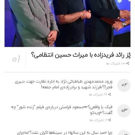
پُز رائد فریدزاده با میراث حسین انتظامی؟
100 اشتراک ها
ورود محمدمهدی طباطبائی نژاد به اداره نظارت جهت دبیری
فجر!؟/فرزند شهید و برادرزاده‌ی امام جمعه!
96 اشتراک ها
فیک یا واقعی؟⇐مسعود فراستی درباره‌ی فیلم “زنده شور” چه
گفت؟+ویدئو
19 اشتراک ها
چرا «صد سال به این سالها» در سینماها اکران نشد؟/ماجرای