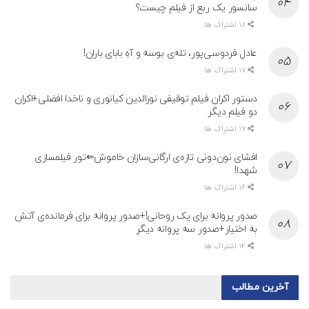
سانسور یک ربع از فیلم چیست؟
18 اشتراک ها
عادل فردوسی‌پور، تله‌ی بوسه و آهِ بابای باران!
17 اشتراک ها
دستور اکران فیلم توقیفی نورالدین کیانوری و ناخدا افضلی+اکران
دو فیلم دیگر
17 اشتراک ها
افشای نون‌دونی تازه‌ی ارگانی‌سازان خاموش⇐تور فیلمسازی
شهدا!
16 اشتراک ها
صدور پروانه برای یک روحانی!+صدور پروانه برای فرمانده‌ی آتش
به اختیار+صدور سه پروانه دیگر
14 اشتراک ها
آخرین مطالب