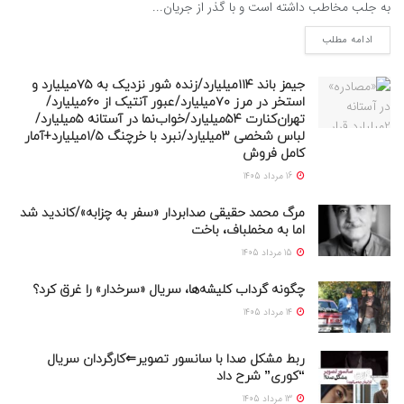
به جلب مخاطب داشته است و با گذر از جریان...
ادامه مطلب
جیمز باند ۱۱۴میلیارد/زنده شور نزدیک به ۷۵میلیارد و
استخر در مرز ۷۰میلیارد/عبور آنتیک از ۶۰میلیارد/
تهران‌کنارت ۵۴میلیارد/خواب‌نما در آستانه ۵میلیارد/
لباس شخصی ۳میلیارد/نبرد با خرچنگ ۱/۵میلیارد+آمار
کامل فروش
16 مرداد 1405
مرگ محمد حقیقی صدابردار «سفر به چزابه»/کاندید شد
اما به مخملباف، باخت
15 مرداد 1405
چگونه گرداب کلیشه‌ها، سریال «سرخدار» را غرق کرد؟
14 مرداد 1405
ربط مشکل صدا با سانسور تصویر⇐کارگردان سریال
“کوری” شرح داد
13 مرداد 1405