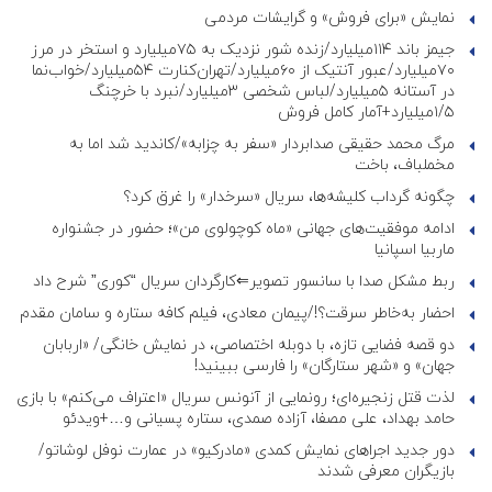
نمایش «برای فروش» و گرایشات مردمی
جیمز باند ۱۱۴میلیارد/زنده شور نزدیک به ۷۵میلیارد و استخر در مرز
۷۰میلیارد/عبور آنتیک از ۶۰میلیارد/تهران‌کنارت ۵۴میلیارد/خواب‌نما
در آستانه ۵میلیارد/لباس شخصی ۳میلیارد/نبرد با خرچنگ
۱/۵میلیارد+آمار کامل فروش
مرگ محمد حقیقی صدابردار «سفر به چزابه»/کاندید شد اما به
مخملباف، باخت
چگونه گرداب کلیشه‌ها، سریال «سرخدار» را غرق کرد؟
ادامه موفقیت‌های جهانی «ماه کوچولوی من»؛ حضور در جشنواره
ماربیا اسپانیا
ربط مشکل صدا با سانسور تصویر⇐کارگردان سریال “کوری” شرح داد
احضار به‌خاطر سرقت؟!/پیمان معادی، فیلم کافه ستاره و سامان مقدم
دو قصه فضایی تازه، با دوبله اختصاصی، در نمایش خانگی/ «اربابان
جهان» و «شهر ستارگان» را فارسی ببینید!
لذت قتل زنجیره‌ای؛ رونمایی از آنونس سریال «اعتراف می‌کنم» با بازی
حامد بهداد، علی مصفا، آزاده صمدی، ستاره پسیانی و…+ویدئو
دور جدید اجراهای نمایش کمدی «مادرکیو» در عمارت نوفل لوشاتو/
بازیگران معرفی شدند