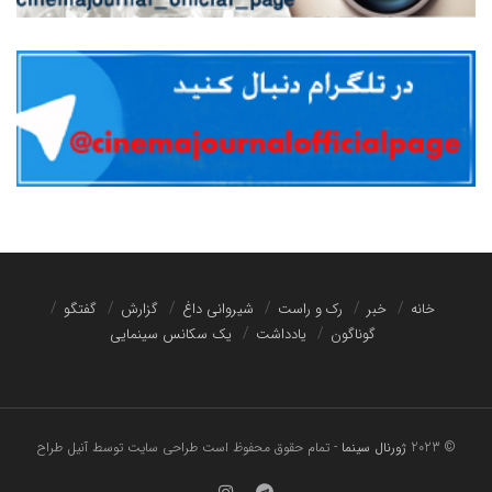
خانه
خبر
رک و راست
شیروانی داغ
گزارش
گفتگو
گوناگون
یادداشت
یک سکانس سینمایی
© 2023
ژورنال سینما
- تمام حقوق محفوظ است
طراحی سایت توسط آنیل طراح