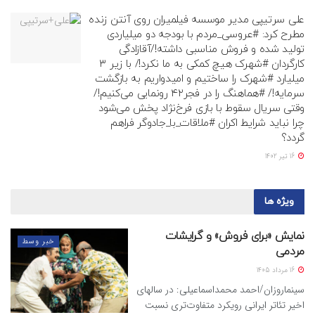
علی سرتیپی مدیر موسسه فیلمیران روی آنتن زنده
مطرح کرد: #عروسی_مردم با بودجه دو میلیاردی
تولید شده و فروش مناسبی داشته!/آقازادگی
کارگردان #شهرک هیچ کمکی به ما نکرد!/ با زیر ۳
میلیارد #شهرک را ساختیم و امیدواریم به بازگشت
سرمایه!/ #هماهنگ را در فجر۴۲ رونمایی می‌کنیم!/
وقتی سریال سقوط با بازی فرخ‌نژاد پخش می‌شود
چرا نباید شرایط اکران #ملاقات_با_جادوگر فراهم
گردد؟
16 تیر 1402
ویژه ها
نمایش «برای فروش» و گرایشات
خبر وسط
مردمی
16 مرداد 1405
سینماروزان/احمد محمداسماعیلی: در سالهای
اخیر تئاتر ایرانی رویکرد متفاوت‌تری نسبت