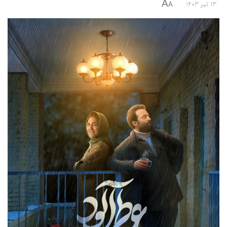
A
13 تیر 1403
A