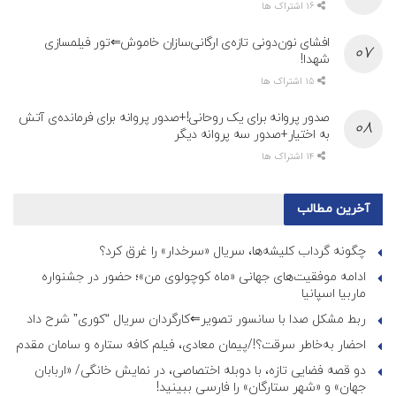
16 اشتراک ها
افشای نون‌دونی تازه‌ی ارگانی‌سازان خاموش⇐تور فیلمسازی
شهدا!
15 اشتراک ها
صدور پروانه برای یک روحانی!+صدور پروانه برای فرمانده‌ی آتش
به اختیار+صدور سه پروانه دیگر
14 اشتراک ها
آخرین مطالب
چگونه گرداب کلیشه‌ها، سریال «سرخدار» را غرق کرد؟
ادامه موفقیت‌های جهانی «ماه کوچولوی من»؛ حضور در جشنواره
ماربیا اسپانیا
ربط مشکل صدا با سانسور تصویر⇐کارگردان سریال “کوری” شرح داد
احضار به‌خاطر سرقت؟!/پیمان معادی، فیلم کافه ستاره و سامان مقدم
دو قصه فضایی تازه، با دوبله اختصاصی، در نمایش خانگی/ «اربابان
جهان» و «شهر ستارگان» را فارسی ببینید!