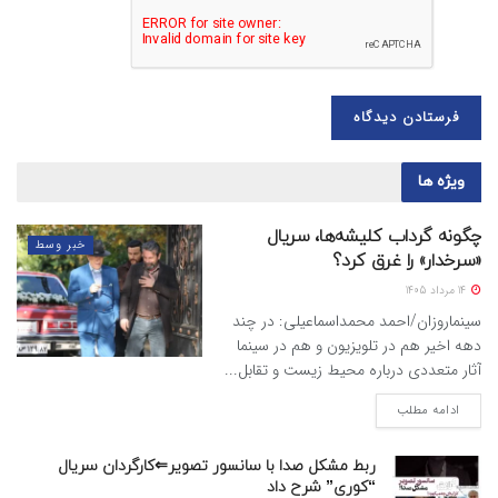
ویژه ها
چگونه گرداب کلیشه‌ها، سریال
خبر وسط
«سرخدار» را غرق کرد؟
14 مرداد 1405
سینماروزان/احمد محمداسماعیلی: در چند
دهه اخیر هم در تلویزیون و هم در سینما
آثار متعددی درباره محیط زیست و تقابل...
ادامه مطلب
ربط مشکل صدا با سانسور تصویر⇐کارگردان سریال
“کوری” شرح داد