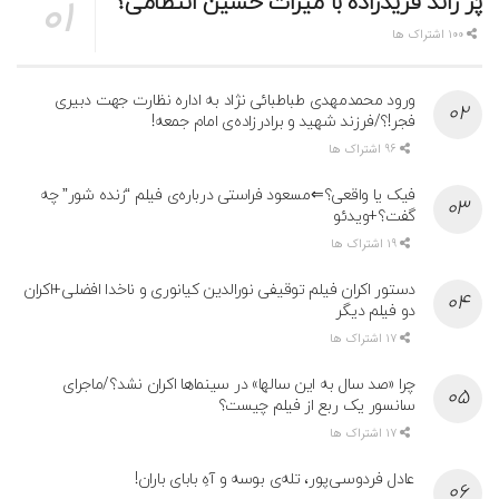
پُز رائد فریدزاده با میراث حسین انتظامی؟
100 اشتراک ها
ورود محمدمهدی طباطبائی نژاد به اداره نظارت جهت دبیری
فجر!؟/فرزند شهید و برادرزاده‌ی امام جمعه!
96 اشتراک ها
فیک یا واقعی؟⇐مسعود فراستی درباره‌ی فیلم “زنده شور” چه
گفت؟+ویدئو
19 اشتراک ها
دستور اکران فیلم توقیفی نورالدین کیانوری و ناخدا افضلی+اکران
دو فیلم دیگر
17 اشتراک ها
چرا «صد سال به این سالها» در سینماها اکران نشد؟/ماجرای
سانسور یک ربع از فیلم چیست؟
17 اشتراک ها
عادل فردوسی‌پور، تله‌ی بوسه و آهِ بابای باران!