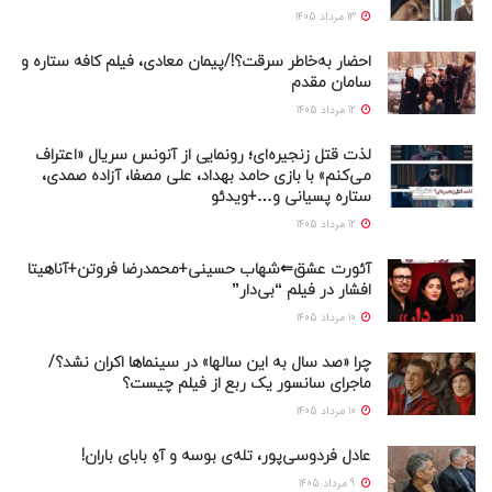
13 مرداد 1405
احضار به‌خاطر سرقت؟!/پیمان معادی، فیلم کافه ستاره و
سامان مقدم
12 مرداد 1405
لذت قتل زنجیره‌ای؛ رونمایی از آنونس سریال «اعتراف
می‌کنم» با بازی حامد بهداد، علی مصفا، آزاده صمدی،
ستاره پسیانی و…+ویدئو
12 مرداد 1405
آئورت عشق⇐شهاب حسینی+محمدرضا فروتن+آناهیتا
افشار در فیلم “بی‌دار”
10 مرداد 1405
چرا «صد سال به این سالها» در سینماها اکران نشد؟/
ماجرای سانسور یک ربع از فیلم چیست؟
10 مرداد 1405
عادل فردوسی‌پور، تله‌ی بوسه و آهِ بابای باران!
9 مرداد 1405