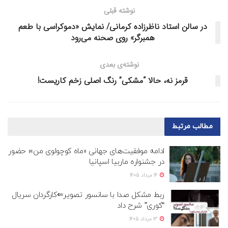
نوشته قبلی
در سالن استاد ناظرزاده کرمانی/ نمایش «دموکراسی با طعم
همبرگر» روی صحنه می‌رود
نوشته‌ی بعدی
قرمز نه، حالا “مشکی” رنگ اصلی زخم کاریست!
مطالب
مرتبط
ادامه موفقیت‌های جهانی «ماه کوچولوی من»؛ حضور
در جشنواره ماربیا اسپانیا
14 مرداد 1405
ربط مشکل صدا با سانسور تصویر⇐کارگردان سریال
“کوری” شرح داد
13 مرداد 1405