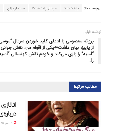
برچسب ها:
پایتخت۷
سریال پایتخت۷
سینماروزان
س
نوشته قبلی
پروانه معصومی با ادعای کلید خوردن سریال “موسی
از پاییز، بیان داشت⇐یکی از اقوام من، نقش جوانی
“آسیه” را بازی می‌کند و خودم نقش کهنسالی “آسیه
را!!
مطالب
مرتبط
اتانازی
درباره
14 تیر 1405