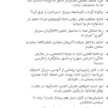
مرگ محمد حقیقی صدابردار «سفر به چزابه»/کاندید شد
اما به مخملباف، باخت
چگونه گرداب کلیشه‌ها، سریال «سرخدار» را غرق کرد؟
ادامه موفقیت‌های جهانی «ماه کوچولوی من»؛ حضور در
جشنواره ماربیا اسپانیا
ربط مشکل صدا با سانسور تصویر⇐کارگردان سریال
“کوری” شرح داد
احضار به‌خاطر سرقت؟!/پیمان معادی، فیلم کافه ستاره و
سامان مقدم
دو قصه فضایی تازه، با دوبله اختصاصی، در نمایش
خانگی/ «اربابان جهان» و «شهر ستارگان» را فارسی
ببینید!
لذت قتل زنجیره‌ای؛ رونمایی از آنونس سریال «اعتراف
می‌کنم» با بازی حامد بهداد، علی مصفا، آزاده صمدی،
ستاره پسیانی و…+ویدئو
دور جدید اجراهای نمایش کمدی «مادرکیو» در عمارت
نوفل لوشاتو/ بازیگران معرفی شدند
انیمیشن‌ها در اکران سیار هم پیشتاز شدند/ رشد ۱۰
درصدی مخاطبان