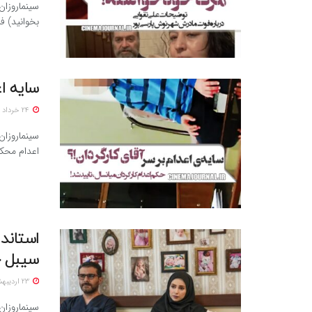
سینماروزان
بخوانید) ف
سایه اع
24 خرداد 1405
سینماروزان
اعدام محکو
استاندا
سیبل 
23 اردیبهشت 1405
سینماروزان