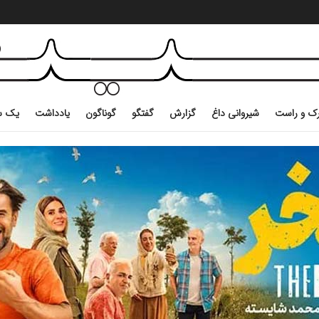
ک و راست
شیروانی داغ
گزارش
گفتگو
گوناگون
یادداشت
یک س