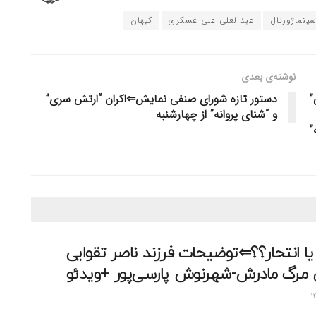
ینماژورنال
عبدالعلی علی عسکری
کیهان
نوشته‌ی بعدی
”
دستور تازه شورای صنفی نمایش⇐اکران “ارتش سری”
و “شنای پروانه” از چهارشنبه
”
 یا انتحار؟؟⇐توضیحات فرزند ناصر تقوایی
‌ی مرگ مادرش-شهرنوش پارسی‌پور +ویدئو