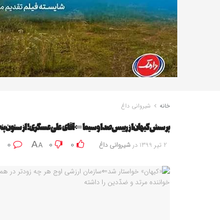
خانه
شیروانی داغ
پرسش کیهان از رییس صداوسیما⇐آقای علی‌عسگری! از ستون پنجم
0
0
0
A
2 تیر 1399
در
شیروانی داغ
A