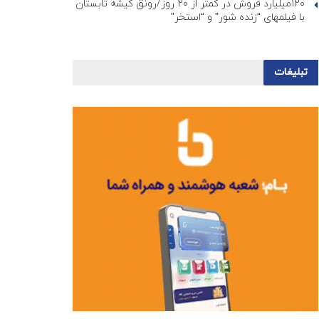
۱۲۰میلیارد فروش در کمتر از ۲۰ روز/رونق گیشه تابستان
با فیلمهای “زنده شور” و “استخر”
تبلیغات