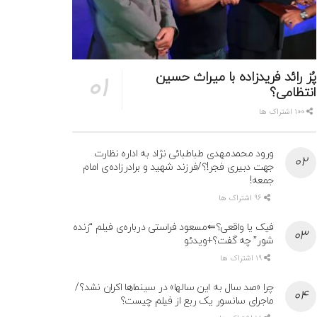
پُز رائد فریدزاده با میراث حسین
انتظامی؟
100 اشتراک ها
ورود محمدمهدی طباطبائی نژاد به اداره نظارت
جهت دبیری فجر!؟/فرزند شهید و برادرزاده‌ی امام
جمعه!
96 اشتراک ها
فیک یا واقعی؟⇐مسعود فراستی درباره‌ی فیلم “زنده
شور” چه گفت؟+ویدئو
19 اشتراک ها
چرا «صد سال به این سالها» در سینماها اکران نشد؟/
ماجرای سانسور یک ربع از فیلم چیست؟