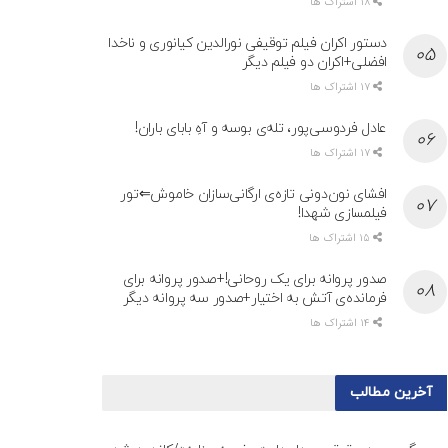
18 اشتراک ها
دستور اکران فیلم توقیفی نورالدین کیانوری و ناخدا
افضلی+اکران دو فیلم دیگر
17 اشتراک ها
عادل فردوسی‌پور، تله‌ی بوسه و آهِ بابای باران!
17 اشتراک ها
افشای نون‌دونی تازه‌ی ارگانی‌سازان خاموش⇐تور
فیلمسازی شهدا!
15 اشتراک ها
صدور پروانه برای یک روحانی!+صدور پروانه برای
فرمانده‌ی آتش به اختیار+صدور سه پروانه دیگر
14 اشتراک ها
آخرین مطالب