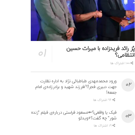
پُز رائد فریدزاده با میراث حسین
انتظامی؟
100 اشتراک ها
ورود محمدمهدی طباطبائی نژاد به اداره نظارت
جهت دبیری فجر!؟/فرزند شهید و برادرزاده‌ی امام
جمعه!
96 اشتراک ها
فیک یا واقعی؟⇐مسعود فراستی درباره‌ی فیلم “زنده
شور” چه گفت؟+ویدئو
19 اشتراک ها