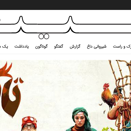
ک و راست
شیروانی داغ
گزارش
گفتگو
گوناگون
یادداشت
یک س