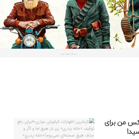
تبلیغات
کس من برای
ید!