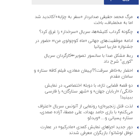
مرگ محمد حقیقی صدابردار «سفر به چزابه»/کاندید شد
اما به مخملباف، باخت
چگونه گرداب کلیشه‌ها، سریال «سرخدار» را غرق کرد؟
ادامه موفقیت‌های جهانی «ماه کوچولوی من»؛ حضور در
جشنواره ماربیا اسپانیا
ربط مشکل صدا با سانسور تصویر⇐کارگردان سریال
“کوری” شرح داد
احضار به‌خاطر سرقت؟!/پیمان معادی، فیلم کافه ستاره و
سامان مقدم
دو قصه فضایی تازه، با دوبله اختصاصی، در نمایش
خانگی/ «اربابان جهان» و «شهر ستارگان» را فارسی
ببینید!
لذت قتل زنجیره‌ای؛ رونمایی از آنونس سریال «اعتراف
می‌کنم» با بازی حامد بهداد، علی مصفا، آزاده صمدی،
ستاره پسیانی و…+ویدئو
دور جدید اجراهای نمایش کمدی «مادرکیو» در عمارت
نوفل لوشاتو/ بازیگران معرفی شدند