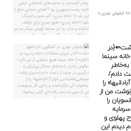
سینماروزان/مهدی فلاح صابر: بازنشر گفتگوی تفصیلی اردیبهشت ۸۸ کیانوش عیاری با
داشت⇐{در
خانه سینما
به‌خاطر
ت دادم/
دانیها» را
سرنوشت من از
سویان را
سرمایه
ح پهلوی و
یر کردم دیدم این