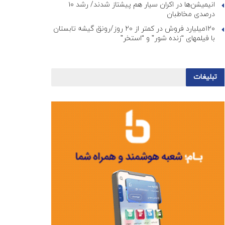
انیمیشن‌ها در اکران سیار هم پیشتاز شدند/ رشد ۱۰
درصدی مخاطبان
۱۲۰میلیارد فروش در کمتر از ۲۰ روز/رونق گیشه تابستان
با فیلمهای “زنده شور” و “استخر”
تبلیغات