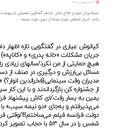
23 اردیبهشت 1400
واحد تاریخ شفاهی موزه سینما از سوی موزه سینما، ...
کیانوش عیاری در گفتگویی تازه اظهار 
جریان مشکلات «خانه پدری» و «کاناپه»} 
هیچ حمایتی از من نکرد/سالهای زیادی را 
مسائل بی‌ارزش و درگیری در صنف از دس
مدیران وقت سینمایی{فخرالدین انوار؟} «آبا
از جشنواره کن بازگرداندند و با این کار 
یمین به یسار رفت/ای کاش پیشنهاد فران
می‌پذیرفتم و به‌جای «دو نیمه سیب» با 
دولت فرانسه فیلم می‌ساختم!!!/وقتی فر
شمس را در سال ۵۳ با حجاب تصو