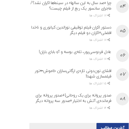
چرا «صد سال به این سالها» در سینماها اکران نشد؟/
ماجرای سانسور یک ربع از فیلم چیست؟
17 اشتراک ها
دستور اکران فیلم توقیفی نورالدین کیانوری و ناخدا
افضلی+اکران دو فیلم دیگر
17 اشتراک ها
عادل فردوسی‌پور، تله‌ی بوسه و آهِ بابای باران!
17 اشتراک ها
افشای نون‌دونی تازه‌ی ارگانی‌سازان خاموش⇐تور
فیلمسازی شهدا!
15 اشتراک ها
صدور پروانه برای یک روحانی!+صدور پروانه برای
فرمانده‌ی آتش به اختیار+صدور سه پروانه دیگر
14 اشتراک ها
آخرین مطالب