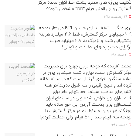
تکلیف پروژه های مدتها پشت خط اکران مانده مرکز
گسترش و فی المثل فیلم “کاکا” مشخص شود؟؟
29 اردیبهشت 1398
بری دیگر از شفاف سازی حسین انتظامی⇐از بودجه
10.9 میلیاردی مرکز گسترش، فقط 4.6 میلیارد هزینه
پشتیبانی شده و نزدیک به 2.8 میلیارد صرف
برگزاری جشنواره های حقیقت و آوینی!!
21 اسفند 1397
محمد آفریده که موجه ترین چهره برای مدیریت
مرکز گسترش است، بیان داشت: سینمای ایران در
سایه سنگین افرادی گرفتار است که در سینما خانه
کرده اند و هیچ رقیبی را هم قبول ندارند!/در همه
کشورهای صاحب سینما، حمایتهای عام برای
فیلمسازان اول طراحی شده ولی در سینمای ایران
فیلمسازان برای بدست آوردن این حق ساده باید
بجنگند!/در دوران مسئولیتم در مرکز گسترش، با
بودجه سه فیلم بلند از 50 فیلم اولی حمایت کردم!!
2 اسفند 1397