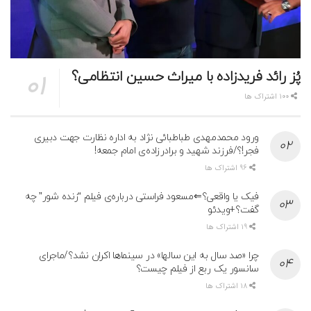
پُز رائد فریدزاده با میراث حسین انتظامی؟
100 اشتراک ها
ورود محمدمهدی طباطبائی نژاد به اداره نظارت جهت دبیری
فجر!؟/فرزند شهید و برادرزاده‌ی امام جمعه!
96 اشتراک ها
فیک یا واقعی؟⇐مسعود فراستی درباره‌ی فیلم “زنده شور” چه
گفت؟+ویدئو
19 اشتراک ها
چرا «صد سال به این سالها» در سینماها اکران نشد؟/ماجرای
سانسور یک ربع از فیلم چیست؟
18 اشتراک ها