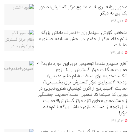
صدور پروانه برای فیلم متبوع مرکز گسترش+صدور
یک پروانه دیگر
4 دی 1399
متعاقب گزارش سینماروزان⇐انصراف داداش بزرگه
قائم مقام مرکز از حضور در بخش مسابقه جشنواره
حقیقت!
15 آذر 1399
آقای حمیدی‌مقدم! توضیحی برای این موارد دارید؟⇐
حمایت هنگفت مرکز گسترش از یک زوج
شکست‌خورده برای ساخت فیلم دفاع مقدس!/
بودجه ۴میلیاردی مرکز گسترش برای پشتیبانی!!/
حمایت ۴میلیاردی از اکران فیلمهای هنری-تجربی در
دورانی که سینما کلا تعطیل است!!/حمایت چشمگیر
از مستندهای معاون تازه مرکز گسترش!!/حمایت
قابل توجه از مستندسازی داداش بزرگه قائم‌مقام
مرکز!!
13 آذر 1399
حمایت همزمان مرکز گسترش و فارابی از این عضو