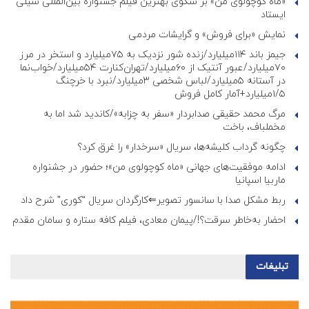
«ماه کوچولوی من» بر سکوی بهترین فیلم جشنواره بین‌المللی شیلی
ایستاد
نمایش «برای فروش» و گرایشات مردمی
جیمز باند ۱۱۴میلیارد/زنده شور نزدیک به ۷۵میلیارد و استخر در مرز
۷۰میلیارد/عبور آنتیک از ۶۰میلیارد/تهران‌کنارت ۵۴میلیارد/خواب‌نما
در آستانه ۵میلیارد/لباس شخصی ۳میلیارد/نبرد با خرچنگ
۱/۵میلیارد+آمار کامل فروش
مرگ محمد حقیقی صدابردار «سفر به چزابه»/کاندید شد اما به
مخملباف، باخت
چگونه گرداب کلیشه‌ها، سریال «سرخدار» را غرق کرد؟
ادامه موفقیت‌های جهانی «ماه کوچولوی من»؛ حضور در جشنواره
ماربیا اسپانیا
ربط مشکل صدا با سانسور تصویر⇐کارگردان سریال “کوری” شرح داد
احضار به‌خاطر سرقت؟!/پیمان معادی، فیلم کافه ستاره و سامان مقدم
تبلیغات