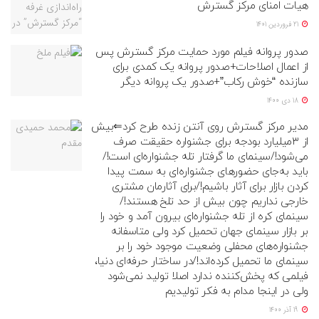
هیات امنای مرکز گسترش
21 فروردین 1401
صدور پروانه فیلم مورد حمایت مرکز گسترش پس
از اعمال اصلاحات+صدور پروانه یک کمدی برای
سازنده “خوش رکاب”+صدور یک پروانه دیگر
18 دی 1400
مدیر مرکز گسترش روی آنتن زنده طرح کرد⇐بیش
از ۳میلیارد بودجه برای جشنواره حقیقت صرف
می‌شود!/سینمای ما گرفتار تله جشنواره‌ای است!/
باید به‌جای حضورهای جشنواره‌ای به سمت پیدا
کردن بازار برای آثار باشیم!/برای آثارمان مشتری
خارجی نداریم چون بیش از حد تلخ هستند!/
سینمای کره از تله جشنواره‌ای بیرون آمد و خود را
بر بازار سینمای جهان تحمیل کرد ولی متاسفانه
جشنواره‌های محفلی وضعیت موجود خود را بر
سینمای ما تحمیل کرده‌اند!/در ساختار حرفه‌ای دنیا،
فیلمی که پخش‌کننده ندارد اصلا تولید نمی‌شود
ولی در اینجا مدام به فکر تولیدیم
19 آذر 1400