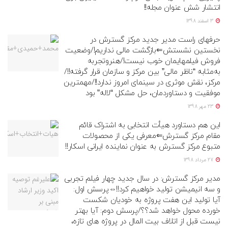
انتشار شش عنوان مجله!!
3 اسفند 1398
حرفهای راست مدیر جدید مرکز گسترش در
نخستین نشستش⇐بازگشت مالی نداریم!/وضعیت
فروش فیلمهایمان خوب نیست!/هنروتجربه
به‌مثابه “ناظر مالی” بین مرکز و سازمان قرار گرفته!!/
مرکز، نقش موثری در سینمای امروز ندارد!!/مهمترین
موفقیت و دستاوردمان، حل مشکل “لاله” بود
23 مهر 1398
این هم دستاورد هیأت انتخابی به اشتراک قائم
مقام مرکز گسترش⇐معرفی یکی از محصولات
متبوع مرکز گسترش به عنوان نماینده ایرانی اسکار!!
27 مرداد 1398
مدیر مرکز گسترش: در سال جدید چهار فیلم تجربی
و سه انیمیشن تولید خواهیم کرد!!⇔پرسش اول:
آیا تولید این هفت پروژه به خودیان شکست
خورده محول خواهد شد؟؟/پرسش دوم: آیا بهتر
نیست قبل از اتلاف بیت المال در پروژه های تازه،