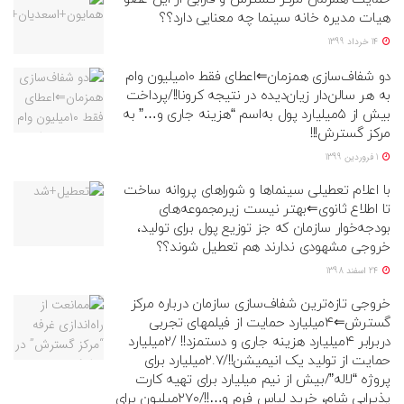
هیات مدیره خانه سینما چه معنایی دارد؟؟
14 خرداد 1399
دو شفاف‌سازی همزمان⇐اعطای فقط ۱۰میلیون وام
به هر سالن‌دار زیان‌دیده در نتیجه کرونا!!/پرداخت
بیش از ۵میلیارد پول به‌اسم “هزینه جاری و…” به
مرکز گسترش!!!
1 فروردین 1399
با اعلام تعطیلی سینماها و شوراهای پروانه ساخت
تا اطلاع ثانوی⇐بهتر نیست زیرمجموعه‌های
بودجه‌خوار سازمان که جز توزیع پول برای تولید،
خروجی مشهودی ندارند هم تعطیل شوند؟؟
24 اسفند 1398
خروجی تازه‌ترین شفاف‌سازی سازمان درباره مرکز
گسترش⇐۴میلیارد حمایت از فیلمهای تجربی
دربرابر ۴میلیارد هزینه جاری و دستمزد!! /۲میلیارد
حمایت از تولید یک انیمیشن!!/۲.۷میلیارد برای
پروژه “لاله”/بیش از نیم میلیارد برای تهیه کارت
پذیرایی شام، خرید لباس فرم و…!!/۲۷۰میلیون برای