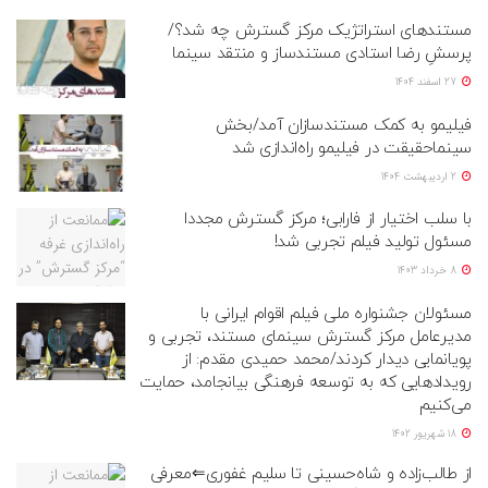
مستندهای استراتژیک مرکز گسترش چه شد؟/
پرسشِ رضا استادی مستندساز و منتقد سینما
27 اسفند 1404
فیلیمو به کمک مستندسازان آمد/بخش
سینماحقیقت در فیلیمو راه‌اندازی شد
2 اردیبهشت 1404
با سلب اختیار از فارابی؛ مرکز گسترش مجددا
مسئول تولید فیلم تجربی شد!
8 خرداد 1403
مسئولان جشنواره ملی فیلم اقوام ایرانی با
مدیرعامل مرکز گسترش سینمای مستند، تجربی و
پویانمایی دیدار کردند/محمد حمیدی مقدم: از
رویدادهایی که به توسعه فرهنگی بیانجامد، حمایت
می‌کنیم
18 شهریور 1402
از طالب‌زاده و شاه‌حسینی تا سلیم غفوری⇐معرفی