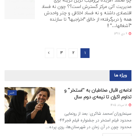
چرا محمد آفریده بی‌رقیب ترین گزینه برای
مدیریت آتی مرکز گسترش است؟؟ چون نه فساد
اقتصادی داشته و نه فساد اخلاقی و چتر واحدش
همه را دربرگرفته؛ از خالق “اخراجیها” تا سازنده
“آشغالها…” !!
6 دی 1397
3
2
1
ویژه ها
ادامه‌ی اقبال مخاطبان به “استخر” و
خبر
تداوم اکران تا نیمه‌ی دوم سال
18 مرداد 1405
سینماروزان/محمد شاکری: بعد از رونمایی
محدود فیلم استخر در جشنواره فیلم فجر۴۴-
محدود چون در آن زمان در شهرستان‌ها، روی پرده...