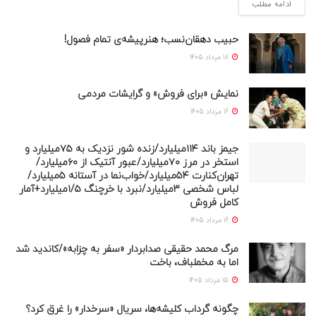
ادامه مطلب
حبیب دهقان‌نسب؛ هنرپیشه‌‌‌ی تمام فصول!
18 مرداد 1405
نمایش «برای فروش» و گرایشات مردمی
16 مرداد 1405
جیمز باند ۱۱۴میلیارد/زنده شور نزدیک به ۷۵میلیارد و
استخر در مرز ۷۰میلیارد/عبور آنتیک از ۶۰میلیارد/
تهران‌کنارت ۵۴میلیارد/خواب‌نما در آستانه ۵میلیارد/
لباس شخصی ۳میلیارد/نبرد با خرچنگ ۱/۵میلیارد+آمار
کامل فروش
16 مرداد 1405
مرگ محمد حقیقی صدابردار «سفر به چزابه»/کاندید شد
اما به مخملباف، باخت
15 مرداد 1405
چگونه گرداب کلیشه‌ها، سریال «سرخدار» را غرق کرد؟