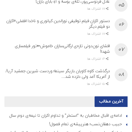
عادل فردوسی‌پور، تله‌ی بوسه و آهِ بابای باران!
17 اشتراک ها
دستور اکران فیلم توقیفی نورالدین کیانوری و ناخدا افضلی+اکران
دو فیلم دیگر
17 اشتراک ها
افشای نون‌دونی تازه‌ی ارگانی‌سازان خاموش⇐تور فیلمسازی
شهدا!
16 اشتراک ها
درگذشت کاوه کاویان بازیگر سینما؛ وردست شیرین جمشید آریا/
از آمریکا آمد ولی دلزده شد…
15 اشتراک ها
آخرین مطالب
ادامه‌ی اقبال مخاطبان به “استخر” و تداوم اکران تا نیمه‌ی دوم سال
حبیب دهقان‌نسب؛ هنرپیشه‌‌‌ی تمام فصول!