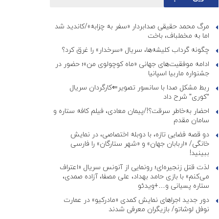
مرگ محمد حقیقی صدابردار «سفر به چزابه»/کاندید شد
اما به مخملباف، باخت
چگونه گرداب کلیشه‌ها، سریال «سرخدار» را غرق کرد؟
ادامه موفقیت‌های جهانی «ماه کوچولوی من»؛ حضور در
جشنواره ماربیا اسپانیا
ربط مشکل صدا با سانسور تصویر⇐کارگردان سریال
“کوری” شرح داد
احضار به‌خاطر سرقت؟!/پیمان معادی، فیلم کافه ستاره و
سامان مقدم
دو قصه فضایی تازه، با دوبله اختصاصی، در نمایش
خانگی/ «اربابان جهان» و «شهر ستارگان» را فارسی
ببینید!
لذت قتل زنجیره‌ای؛ رونمایی از آنونس سریال «اعتراف
می‌کنم» با بازی حامد بهداد، علی مصفا، آزاده صمدی،
ستاره پسیانی و…+ویدئو
دور جدید اجراهای نمایش کمدی «مادرکیو» در عمارت
نوفل لوشاتو/ بازیگران معرفی شدند