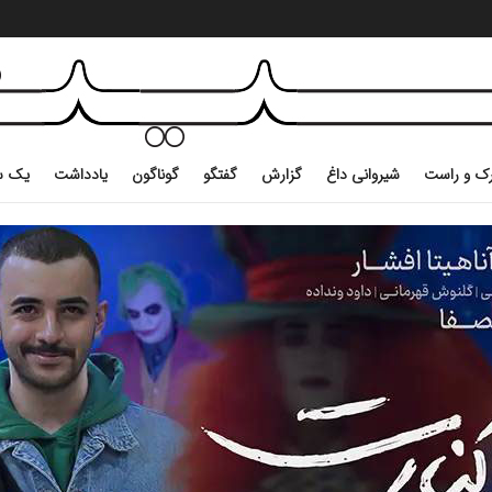
ک و راست
شیروانی داغ
گزارش
گفتگو
گوناگون
یادداشت
یک س