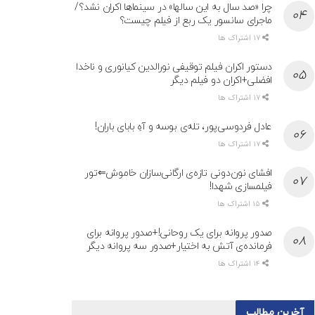
چرا «صد سال به این سالها» در سینماها اکران نشد؟/
ماجرای سانسور یک ربع از فیلم چیست؟
17 اشتراک ها
دستور اکران فیلم توقیفی نورالدین کیانوری و ناخدا
افضلی+اکران دو فیلم دیگر
17 اشتراک ها
عادل فردوسی‌پور، تله‌ی بوسه و آهِ بابای باران!
17 اشتراک ها
افشای نون‌دونی تازه‌ی ارگانی‌سازان خاموش⇐تور
فیلمسازی شهدا!
15 اشتراک ها
صدور پروانه برای یک روحانی!+صدور پروانه برای
فرمانده‌ی آتش به اختیار+صدور سه پروانه دیگر
14 اشتراک ها
آخرین مطالب