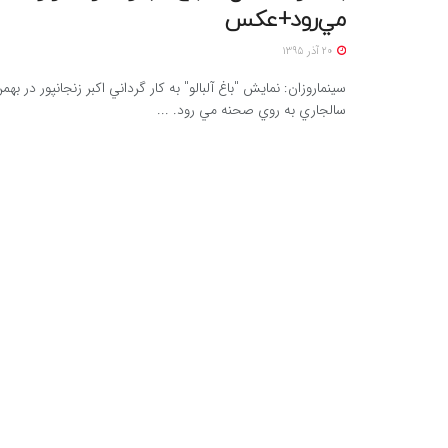
مي‌رود+عکس
20 آذر 1395
سینماروزان: نمايش "باغ آلبالو" به كار گرداني اكبر زنجانپور در بهم
سالجاري به روي صحنه مي رود. ...