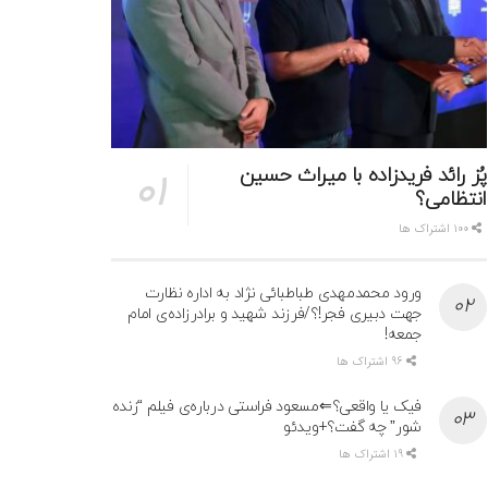
پُز رائد فریدزاده با میراث حسین
انتظامی؟
100 اشتراک ها
ورود محمدمهدی طباطبائی نژاد به اداره نظارت
جهت دبیری فجر!؟/فرزند شهید و برادرزاده‌ی امام
جمعه!
96 اشتراک ها
فیک یا واقعی؟⇐مسعود فراستی درباره‌ی فیلم “زنده
شور” چه گفت؟+ویدئو
19 اشتراک ها