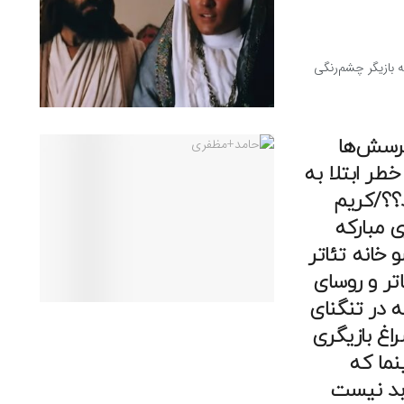
ه بازیگر چشم‌رنگی
پرسش‌ها
خطر ابتلا به
د؟؟/کریم
ی مبارکه
خانه تئاتر
تر و روسای
ه در تنگنای
راغ بازیگری
نما که
 بد نیست