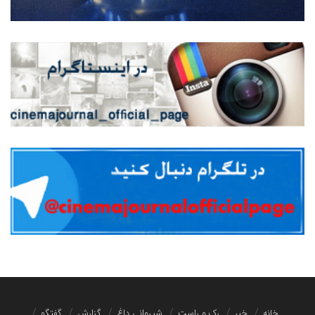
خانه
خبر
رک و راست
شیروانی داغ
گزارش
گفتگو