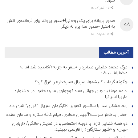
شهدا!
15 اشتراک ها
صدور پروانه برای یک روحانی!+صدور پروانه برای فرمانده‌ی آتش
به اختیار+صدور سه پروانه دیگر
14 اشتراک ها
آخرین مطالب
مرگ محمد حقیقی صدابردار «سفر به چزابه»/کاندید شد اما به
مخملباف، باخت
چگونه گرداب کلیشه‌ها، سریال «سرخدار» را غرق کرد؟
ادامه موفقیت‌های جهانی «ماه کوچولوی من»؛ حضور در جشنواره
ماربیا اسپانیا
ربط مشکل صدا با سانسور تصویر⇐کارگردان سریال “کوری” شرح داد
احضار به‌خاطر سرقت؟!/پیمان معادی، فیلم کافه ستاره و سامان مقدم
دو قصه فضایی تازه، با دوبله اختصاصی، در نمایش خانگی/ «اربابان
جهان» و «شهر ستارگان» را فارسی ببینید!