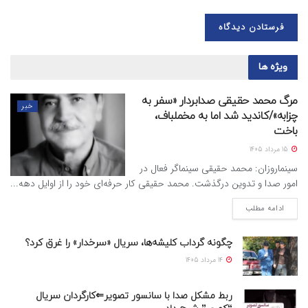
ویژه ها
مرگ محمد حقیقی صدابردار «سفر به
خبر
چزابه»/کاندید شد اما به مخملباف،
باخت
15 مرداد 1405
سینماروزان: محمد حقیقی سینماگر فعال در
امور صدا و تدوین درگذشت. محمد حقیقی کار حرفه‌ای خود را از اوایل دهه...
ادامه مطلب
چگونه گرداب کلیشه‌ها، سریال «سرخدار» را غرق کرد؟
14 مرداد 1405
ربط مشکل صدا با سانسور تصویر⇐کارگردان سریال