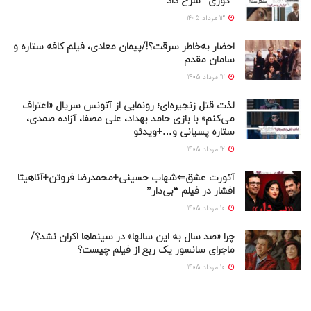
“کوری” شرح داد
13 مرداد 1405
احضار به‌خاطر سرقت؟!/پیمان معادی، فیلم کافه ستاره و
سامان مقدم
12 مرداد 1405
لذت قتل زنجیره‌ای؛ رونمایی از آنونس سریال «اعتراف
می‌کنم» با بازی حامد بهداد، علی مصفا، آزاده صمدی،
ستاره پسیانی و…+ویدئو
12 مرداد 1405
آئورت عشق⇐شهاب حسینی+محمدرضا فروتن+آناهیتا
افشار در فیلم “بی‌دار”
10 مرداد 1405
چرا «صد سال به این سالها» در سینماها اکران نشد؟/
ماجرای سانسور یک ربع از فیلم چیست؟
10 مرداد 1405