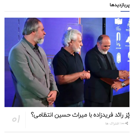
پربازدیدها
پُز رائد فریدزاده با میراث حسین انتظامی؟
100 اشتراک ها