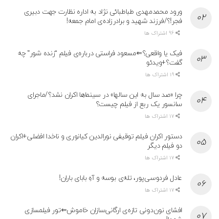
ورود محمدمهدی طباطبائی نژاد به اداره نظارت جهت دبیری
فجر!؟/فرزند شهید و برادرزاده‌ی امام جمعه!
96 اشتراک ها
فیک یا واقعی؟⇐مسعود فراستی درباره‌ی فیلم “زنده شور” چه
گفت؟+ویدئو
19 اشتراک ها
چرا «صد سال به این سالها» در سینماها اکران نشد؟/ماجرای
سانسور یک ربع از فیلم چیست؟
17 اشتراک ها
دستور اکران فیلم توقیفی نورالدین کیانوری و ناخدا افضلی+اکران
دو فیلم دیگر
17 اشتراک ها
عادل فردوسی‌پور، تله‌ی بوسه و آهِ بابای باران!
17 اشتراک ها
افشای نون‌دونی تازه‌ی ارگانی‌سازان خاموش⇐تور فیلمسازی