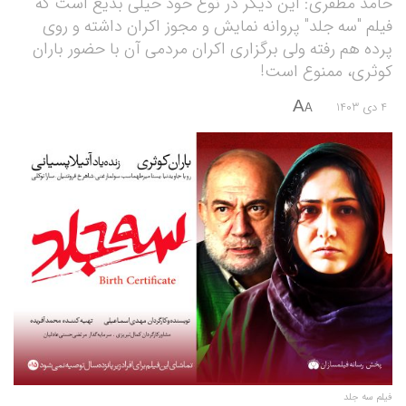
حامد مظفری: این دیگر در نوع خود خیلی بدیع است که
فیلم "سه جلد" پروانه نمایش و مجوز اکران داشته و روی
پرده هم رفته ولی برگزاری اکران مردمی آن با حضور باران
کوثری، ممنوع است!
A
4 دی 1403
A
فیلم سه جلد