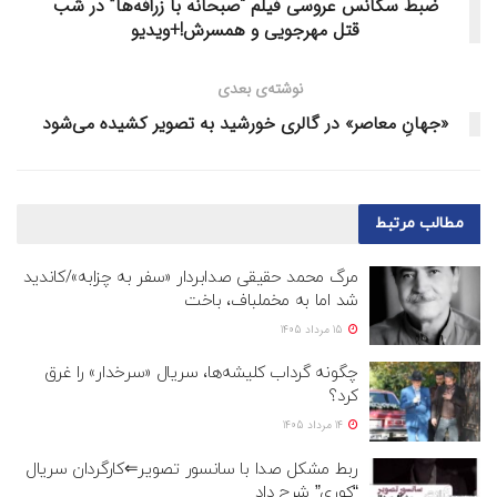
ضبط سکانس عروسی فیلم “صبحانه با زرافه‌ها” در شب
قتل مهرجویی و همسرش!+ویدیو
نوشته‌ی بعدی
«جهانِ معاصر» در گالری خورشید به تصویر کشیده می‌شود
مطالب
مرتبط
مرگ محمد حقیقی صدابردار «سفر به چزابه»/کاندید
شد اما به مخملباف، باخت
15 مرداد 1405
چگونه گرداب کلیشه‌ها، سریال «سرخدار» را غرق
کرد؟
14 مرداد 1405
ربط مشکل صدا با سانسور تصویر⇐کارگردان سریال
“کوری” شرح داد