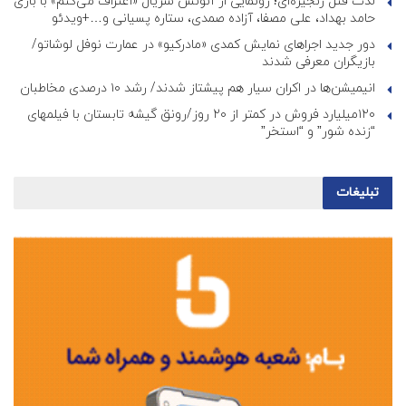
لذت قتل زنجیره‌ای؛ رونمایی از آنونس سریال «اعتراف می‌کنم» با بازی
حامد بهداد، علی مصفا، آزاده صمدی، ستاره پسیانی و…+ویدئو
دور جدید اجراهای نمایش کمدی «مادرکیو» در عمارت نوفل لوشاتو/
بازیگران معرفی شدند
انیمیشن‌ها در اکران سیار هم پیشتاز شدند/ رشد ۱۰ درصدی مخاطبان
۱۲۰میلیارد فروش در کمتر از ۲۰ روز/رونق گیشه تابستان با فیلمهای
“زنده شور” و “استخر”
تبلیغات