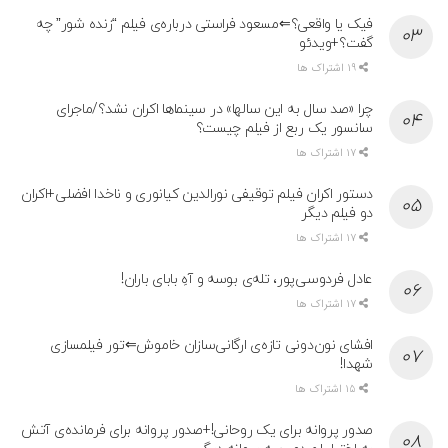
فیک یا واقعی؟⇐مسعود فراستی درباره‌ی فیلم “زنده شور” چه
گفت؟+ویدئو
19 اشتراک ها
چرا «صد سال به این سالها» در سینماها اکران نشد؟/ماجرای
سانسور یک ربع از فیلم چیست؟
17 اشتراک ها
دستور اکران فیلم توقیفی نورالدین کیانوری و ناخدا افضلی+اکران
دو فیلم دیگر
17 اشتراک ها
عادل فردوسی‌پور، تله‌ی بوسه و آهِ بابای باران!
17 اشتراک ها
افشای نون‌دونی تازه‌ی ارگانی‌سازان خاموش⇐تور فیلمسازی
شهدا!
15 اشتراک ها
صدور پروانه برای یک روحانی!+صدور پروانه برای فرمانده‌ی آتش