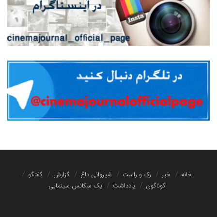
خانه
خبر
رک و راست
شیروانی داغ
گزارش
گفتگو
گوناگون
یادداشت
یک سکانس سینمایی