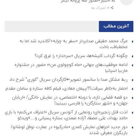
به اختیار+صدور سه پروانه دیگر
14 اشتراک ها
آخرین مطالب
مرگ محمد حقیقی صدابردار «سفر به چزابه»/کاندید شد اما به
مخملباف، باخت
چگونه گرداب کلیشه‌ها، سریال «سرخدار» را غرق کرد؟
ادامه موفقیت‌های جهانی «ماه کوچولوی من»؛ حضور در جشنواره
ماربیا اسپانیا
ربط مشکل صدا با سانسور تصویر⇐کارگردان سریال “کوری” شرح داد
احضار به‌خاطر سرقت؟!/پیمان معادی، فیلم کافه ستاره و سامان مقدم
دو قصه فضایی تازه، با دوبله اختصاصی، در نمایش خانگی/ «اربابان
جهان» و «شهر ستارگان» را فارسی ببینید!
لذت قتل زنجیره‌ای؛ رونمایی از آنونس سریال «اعتراف می‌کنم» با بازی
حامد بهداد، علی مصفا، آزاده صمدی، ستاره پسیانی و…+ویدئو
دور جدید اجراهای نمایش کمدی «مادرکیو» در عمارت نوفل لوشاتو/
بازیگران معرفی شدند