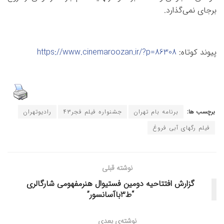
برجای نمی‌گذارد.
پیوند کوتاه:
https://www.cinemaroozan.ir/?p=86308
برچسب ها:
برنامه بام تهران
جشنواره فیلم فجر۴۳
رادیوتهران
فیلم رگهای آبی فروغ
نوشته قبلی
گزارش افتتاحیه دومین فستیوال هنرمفهومی شارگالری
“ط3باآسانسور”
نوشته‌ی بعدی