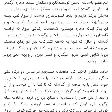
این عضو باسابقه انجمن نویسندگان و منتقدان سینما درباره “رگهای
آبی فروغ” گفت: اینجا خوشبختانه مشکل صداسازی نداریم ولی
مشکل بزرگتر داریم و اینجا تصویرسازی درست از فروغ نمی بینیم
چون فیزیک بازیگر اصلی-باران کوثری- اصلا شبیه فروغ نیست و از
آن بدتر اینکه درباره مهمترین شخصیت زندگی فروغ که ابراهیم
گلستان باشد، حرفی نمی‌زند و رفت و برگشت های پی در پی میان
گذشته و حال، نه تنها به کشف اشتراکات بین دو زمان مختلف
نمی‌رسد که فقط مخاطب را سردرگم می‌کند. فیلم از زندگی فروغ و
پرویز شاپور خیلی سریع میگذرد و کمتر چیزی از وجهه ادبی پرویز
شاپور میگوید.
حامد مظفری تاکید کرد: منصفانه بسنجیم در قیاس دو پرتره یکی
جنگی و دیگری ادبی، فیلم صیاد به مراتب فیلم بهتری است چون
جواد افشار پا به عرصه ای گذاشته که ناآشنا با آن نیست و از آن
مهمتر اینکه روند کرونوگرافیک پیش نگرفته و فقط همان برهه قبل
و بعد از بنی صدر را دستمایه داستان پردازی کرده. برخلاف فیلم
“رگهای آبی فروغ” که خواسته به همه فرازهای زندگی فروغ از
کودکی تا جوانی و…، تُک بزند و درنهایت هم جز شعرخوانی از فروغ