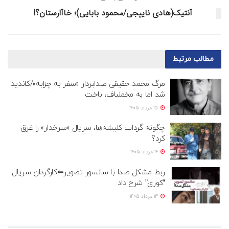
آنتیک(هادی ناییجی/محمود بابایی)؛ خاآارستان؟!
مطالب
مرتبط
مرگ محمد حقیقی صدابردار «سفر به چزابه»/کاندید
شد اما به مخملباف، باخت
15 مرداد 1405
چگونه گرداب کلیشه‌ها، سریال «سرخدار» را غرق
کرد؟
14 مرداد 1405
ربط مشکل صدا با سانسور تصویر⇐کارگردان سریال
“کوری” شرح داد
13 مرداد 1405