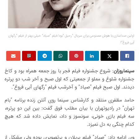
اولین صداسازی با هوش مصنوعی برای سریال "رحیل "بود/فیلم "صیاد" خیلی بهتر از فیلم "رگهای
آبی فروغ"!
سینماروزان
: شروع جشنواره فیلم فجر با روز جمعه همراه بود و کاخ
جشنواره شلوغ و مملو از جمعیتی که اول صبح و آخر شب دو پرتره
دیدند. اول صبح فیلم “صیاد” و آخرشب فیلم “رگهای آبی فروغ”.
حامد مظفری منتقد و کارشناس سینما روی آنتن زنده برنامه “بام
تهران” در رادیوتهران با بیان مطلب فوق گفت: بین این دو پرتره،
سه فیلم بازی خونی، سونسوز و داد، نمایش داده شد که هیچ
کدام چنگی به دل نمیزد.
وی ادامه داد: “صیاد” فیلم پرپلان و پرتصویری بوده ولی مشکل از