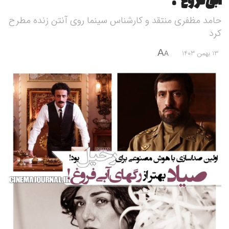
آبی فروغ”!
حامد مظفری منتقد و کارشناس سینما روی آنتن زنده مطرح
کرد
A
13 بهمن 1403
A