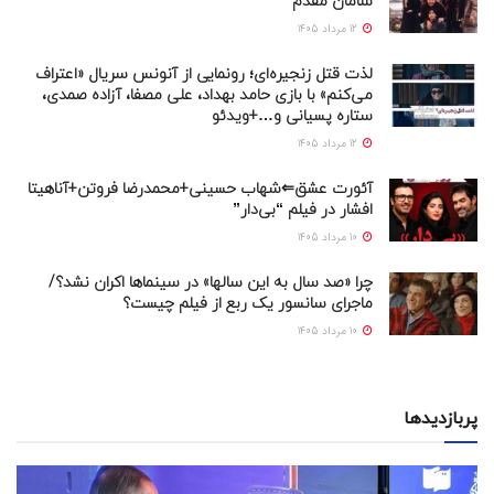
سامان مقدم
12 مرداد 1405
لذت قتل زنجیره‌ای؛ رونمایی از آنونس سریال «اعتراف
می‌کنم» با بازی حامد بهداد، علی مصفا، آزاده صمدی،
ستاره پسیانی و…+ویدئو
12 مرداد 1405
آئورت عشق⇐شهاب حسینی+محمدرضا فروتن+آناهیتا
افشار در فیلم “بی‌دار”
10 مرداد 1405
چرا «صد سال به این سالها» در سینماها اکران نشد؟/
ماجرای سانسور یک ربع از فیلم چیست؟
10 مرداد 1405
پربازدیدها