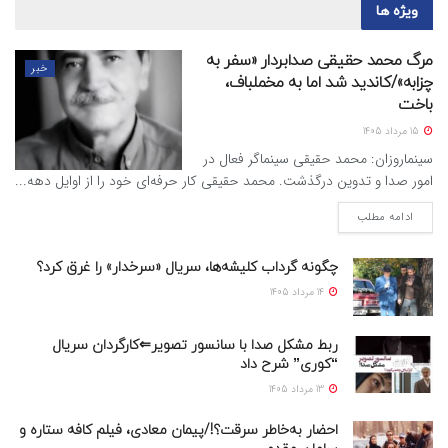
ویژه ها
مرگ محمد حقیقی صدابردار «سفر به
خبر
چزابه»/کاندید شد اما به مخملباف،
باخت
15 مرداد 1405
سینماروزان: محمد حقیقی سینماگر فعال در
امور صدا و تدوین درگذشت. محمد حقیقی کار حرفه‌ای خود را از اوایل دهه...
ادامه مطلب
چگونه گرداب کلیشه‌ها، سریال «سرخدار» را غرق کرد؟
14 مرداد 1405
ربط مشکل صدا با سانسور تصویر⇐کارگردان سریال
“کوری” شرح داد
13 مرداد 1405
احضار به‌خاطر سرقت؟!/پیمان معادی، فیلم کافه ستاره و