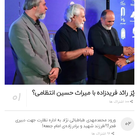
پُز رائد فریدزاده با میراث حسین انتظامی؟
100 اشتراک ها
ورود محمدمهدی طباطبائی نژاد به اداره نظارت جهت دبیری
فجر!؟/فرزند شهید و برادرزاده‌ی امام جمعه!
96 اشتراک ها