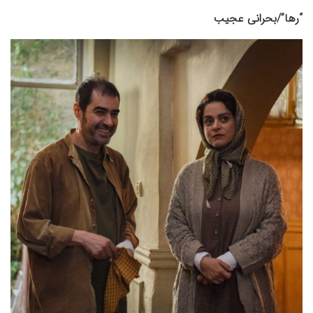
“رها”/بحرانی عجیب