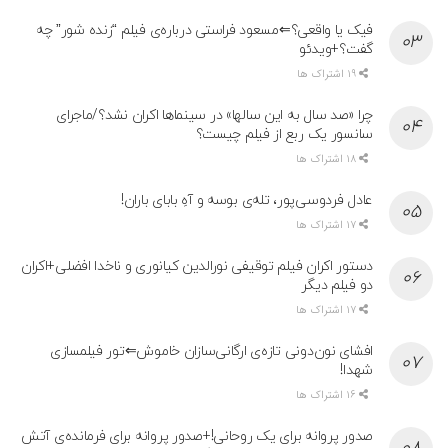
فیک یا واقعی؟⇐مسعود فراستی درباره‌ی فیلم “زنده شور” چه
گفت؟+ویدئو
19 اشتراک ها
چرا «صد سال به این سالها» در سینماها اکران نشد؟/ماجرای
سانسور یک ربع از فیلم چیست؟
18 اشتراک ها
عادل فردوسی‌پور، تله‌ی بوسه و آهِ بابای باران!
17 اشتراک ها
دستور اکران فیلم توقیفی نورالدین کیانوری و ناخدا افضلی+اکران
دو فیلم دیگر
17 اشتراک ها
افشای نون‌دونی تازه‌ی ارگانی‌سازان خاموش⇐تور فیلمسازی
شهدا!
16 اشتراک ها
صدور پروانه برای یک روحانی!+صدور پروانه برای فرمانده‌ی آتش