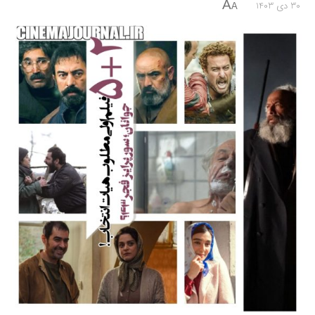
A
30 دی 1403
A