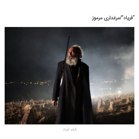
“فریاد”/مرغداری مرموز
فیلم فریاد