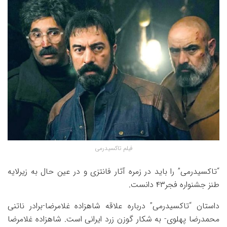
فیلم تاکسیدرمی
“تاکسیدرمی” را باید در زمره آثار فانتزی و در عین حال به زیرلایه
طنز جشنواره فجر۴۳ دانست.
داستان “تاکسیدرمی” درباره علاقه شاهزاده غلامرضا-برادر ناتنی
محمدرضا پهلوی- به شکار گوزن زرد ایرانی است. شاهزاده غلامرضا