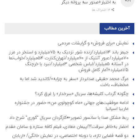
به اختیار+صدور سه پروانه دیگر
14 اشتراک ها
آخرین مطالب
نمایش «برای فروش» و گرایشات مردمی
جیمز باند ۱۱۴میلیارد/زنده شور نزدیک به ۷۵میلیارد و استخر در مرز
۷۰میلیارد/عبور آنتیک از ۶۰میلیارد/تهران‌کنارت ۵۴میلیارد/خواب‌نما
در آستانه ۵میلیارد/لباس شخصی ۳میلیارد/نبرد با خرچنگ
۱/۵میلیارد+آمار کامل فروش
مرگ محمد حقیقی صدابردار «سفر به چزابه»/کاندید شد اما به
مخملباف، باخت
چگونه گرداب کلیشه‌ها، سریال «سرخدار» را غرق کرد؟
ادامه موفقیت‌های جهانی «ماه کوچولوی من»؛ حضور در جشنواره
ماربیا اسپانیا
ربط مشکل صدا با سانسور تصویر⇐کارگردان سریال “کوری” شرح داد
احضار به‌خاطر سرقت؟!/پیمان معادی، فیلم کافه ستاره و سامان مقدم
دو قصه فضایی تازه، با دوبله اختصاصی، در نمایش خانگی/ «اربابان