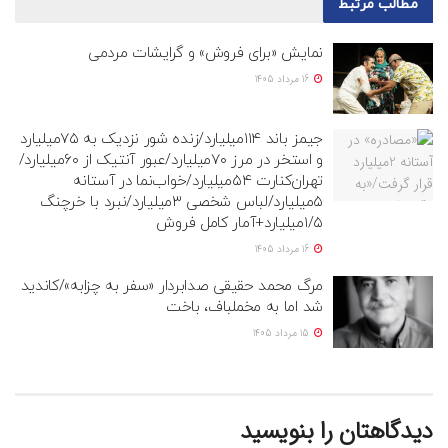
مطالب
مرتبط
نمایش «برای فروش» و گرایشات مردمی
16 مرداد 1405
جیمز باند ۱۱۴میلیارد/زنده شور نزدیک به ۷۵میلیارد
و استخر در مرز ۷۰میلیارد/عبور آنتیک از ۶۰میلیارد/
تهران‌کنارت ۵۴میلیارد/خواب‌نما در آستانه
۵میلیارد/لباس شخصی ۳میلیارد/نبرد با خرچنگ
۱/۵میلیارد+آمار کامل فروش
16 مرداد 1405
مرگ محمد حقیقی صدابردار «سفر به چزابه»/کاندید
شد اما به مخملباف، باخت
15 مرداد 1405
دیدگاهتان را بنویسید