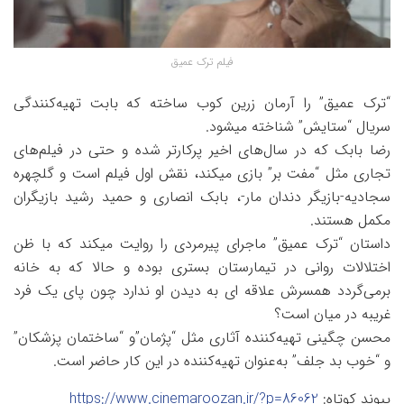
فیلم ترک عمیق
“ترک عمیق” را آرمان زرین کوب ساخته که بابت تهیه‌کنندگی
سریال “ستایش” شناخته میشود.
رضا بابک که در سال‌های اخیر پرکارتر شده و حتی در فیلم‌های
تجاری مثل “مفت بر” بازی میکند، نقش اول فیلم است و گلچهره
سجادیه-بازیگر دندان مار-، بابک انصاری و حمید رشید بازیگران
مکمل هستند.
داستان “ترک عمیق” ماجرای پیرمردی را روایت میکند که با ظن
اختلالات روانی در تيمارستان بستری بوده و حالا که به خانه
برمی‌گردد همسرش علاقه ای به دیدن او ندارد چون پای یک فرد
غریبه در میان است؟
محسن چگینی تهیه‌کننده آثاری مثل “پژمان”و “ساختمان پزشکان”
و “خوب بد جلف” به‌عنوان تهیه‌کننده در این کار حاضر است.
پیوند کوتاه:
https://www.cinemaroozan.ir/?p=86062