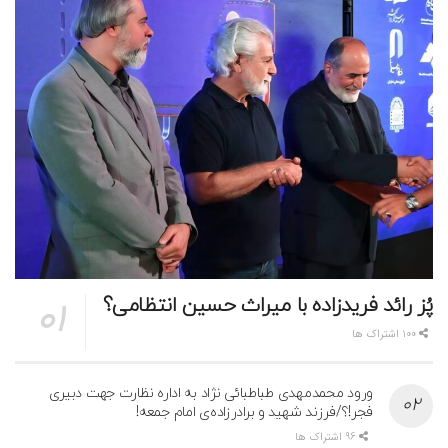
پُز رائد فریدزاده با میراث حسین انتظامی؟
100 اشتراک ها
ورود محمدمهدی طباطبائی نژاد به اداره نظارت جهت دبیری
فجر!؟/فرزند شهید و برادرزاده‌ی امام جمعه!
96 اشتراک ها