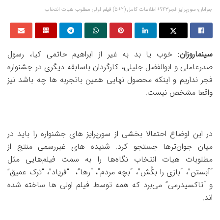
جوانان؛ سورپرایز فجر۴۳؟+اطلاعات کامل (۲+۵) فیلم اولی مطلوب هیات انتخاب
سینماروزان
: خوب یا بد به غیر از ابراهیم حاتمی کیا، رسول
صدرعاملی و ابوالفضل جلیلی، کارگردان باسابقه دیگری در جشنواره
فجر نداریم و اینکه محصول نهایی همین باتجربه ها چه باشد نیز
واقعا مشخص نیست.
در این اوضاع احتمالا بخشی از سورپرایز های جشنواره را باید در
میان جوان‌ترها جستجو کرد. شنیده های غیررسمی منتج از
مطلوبات هیات انتخاب نگاه‌ها را به سمت فیلم‌هایی مثل
“آبستن”، “بازی را بکُش”، “بچه مردم”، “رها”، “فریاد”، “ترک عمیق”
و “تاکسیدرمی” می‌برد که همه توسط فیلم اولی ها ساخته شده
اند.