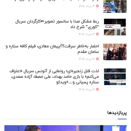
14 مرداد 1405
ربط مشکل صدا با سانسور تصویر⇐کارگردان سریال
“کوری” شرح داد
13 مرداد 1405
احضار به‌خاطر سرقت؟!/پیمان معادی، فیلم کافه ستاره و
سامان مقدم
12 مرداد 1405
لذت قتل زنجیره‌ای؛ رونمایی از آنونس سریال «اعتراف
می‌کنم» با بازی حامد بهداد، علی مصفا، آزاده صمدی،
ستاره پسیانی و…+ویدئو
12 مرداد 1405
پربازدیدها