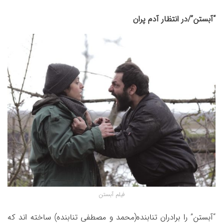
“آبستن”/در انتظار آدم پران
فیلم‌ آبستن
“آبستن” را برادران تنابنده(محمد و مصطفی تنابنده) ساخته اند که