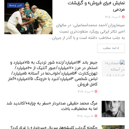
نمایش «برای فروش» و گرایشات
خبر وسط
مردمی
16 مرداد 1405
سینماروزان/احمد محمداسماعیلی: در سالهای
اخیر تئاتر ایرانی رویکرد متفاوت‌تری نسبت
به جلب مخاطب داشته است و با گذر از جریان...
ادامه مطلب
جیمز باند ۱۱۴میلیارد/زنده شور نزدیک به ۷۵میلیارد و
استخر در مرز ۷۰میلیارد/عبور آنتیک از ۶۰میلیارد/
تهران‌کنارت ۵۴میلیارد/خواب‌نما در آستانه ۵میلیارد/
لباس شخصی ۳میلیارد/نبرد با خرچنگ ۱/۵میلیارد+آمار
کامل فروش
16 مرداد 1405
مرگ محمد حقیقی صدابردار «سفر به چزابه»/کاندید شد
اما به مخملباف، باخت
15 مرداد 1405
چگونه گرداب کلیشه‌ها، سریال «سرخدار» را غرق کرد؟