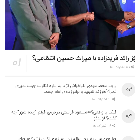
پُز رائد فریدزاده با میراث حسین انتظامی؟
100 اشتراک ها
ورود محمدمهدی طباطبائی نژاد به اداره نظارت جهت دبیری
فجر!؟/فرزند شهید و برادرزاده‌ی امام جمعه!
96 اشتراک ها
فیک یا واقعی؟⇐مسعود فراستی درباره‌ی فیلم “زنده شور” چه
گفت؟+ویدئو
19 اشتراک ها
چرا «صد سال به این سالها» در سینماها اکران نشد؟/ماجرای