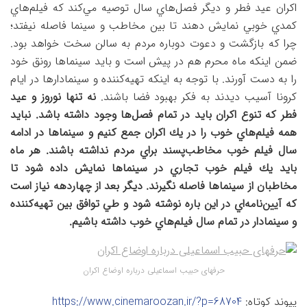
اكران عيد فطر و ديگر فصل‌هاي سال توصيه مي‌كند كه فيلم‌هاي
كمدي خوبي نمايش دهند تا بين مخاطب و سينما فاصله نيفتد؛
چرا كه بازگشت و دعوت دوباره مردم به سالن سخت خواهد بود.
ضمن اينكه ماه محرم هم در پيش است و بايد سينماها رونق خود
را به دست آورند. با توجه به اينكه تهيه‌كننده و سينمادارها در ايام
كرونا آسيب ديدند به فكر بهبود فضا باشند.
نه تنها نوروز و عيد
فطر كه تنوع اكران بايد در تمام فصل‌ها وجود داشته باشد. نبايد
همه فيلم‌هاي خوب را در يك اكران جمع كنيم و سينماها در ادامه
سال فيلم خوب مخاطب‌پسند براي مردم نداشته باشند. هر ماه
بايد يك فيلم خوب تجاري در سينماها نمايش داده شود تا
مخاطبان از سينماها فاصله نگيرند. ديگر بعد از چهاردهه نياز است
كه آيين‌نامه‌اي در اين باره نوشته شود و طي توافق بين تهيه‌كننده
و سينمادار در تمام سال فيلم‌هاي خوب داشته باشيم.
حرفهای حبیب اسماعیلی درباره اوضاع اکران
پیوند کوتاه:
https://www.cinemaroozan.ir/?p=68704