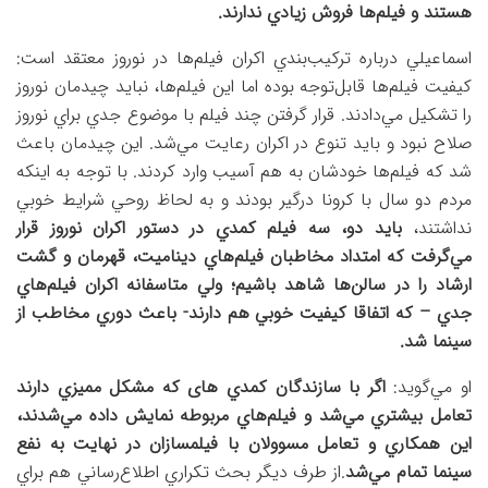
هستند و فيلم‌ها فروش زيادي ندارند.
اسماعيلي درباره تركيب‌بندي اكران فيلم‌ها در نوروز معتقد است:
كيفيت فيلم‌ها قابل‌توجه بوده اما اين فيلم‌ها، نبايد چيدمان نوروز
را تشكيل مي‌دادند. قرار گرفتن چند فيلم با موضوع جدي براي نوروز
صلاح نبود و بايد تنوع در اكران رعايت مي‌شد. اين چيدمان باعث
شد كه فيلم‌ها خودشان به هم آسيب وارد كردند. با توجه به اينكه
مردم دو سال با كرونا درگير بودند و به لحاظ روحي شرايط خوبي
نداشتند،
بايد دو، سه فيلم كمدي در دستور اكران نوروز قرار
مي‌گرفت كه امتداد مخاطبان فيلم‌هاي ديناميت، قهرمان و گشت
ارشاد را در سالن‌ها شاهد باشيم؛ ولي متاسفانه اكران فيلم‌هاي
جدي – كه اتفاقا كيفيت خوبي هم دارند- باعث دوري مخاطب از
سينما شد.
او مي‌گويد:
اگر با سازندگان كمدي های كه مشكل مميزي دارند
تعامل بيشتري مي‌شد و فيلم‌هاي مربوطه نمايش داده مي‌شدند،
اين همكاري و تعامل مسوولان با فيلمسازان در نهايت به نفع
سينما تمام مي‌شد
.از طرف ديگر بحث تكراري اطلاع‌رساني هم براي