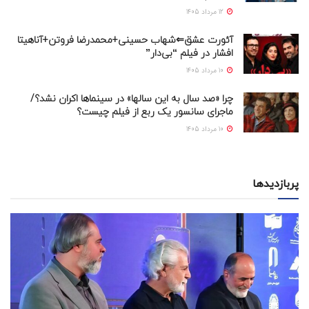
12 مرداد 1405
آئورت عشق⇐شهاب حسینی+محمدرضا فروتن+آناهیتا
افشار در فیلم “بی‌دار”
10 مرداد 1405
چرا «صد سال به این سالها» در سینماها اکران نشد؟/
ماجرای سانسور یک ربع از فیلم چیست؟
10 مرداد 1405
پربازدیدها