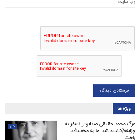
وب‌ سایت
ویژه ها
مرگ محمد حقیقی صدابردار «سفر به
خبر
چزابه»/کاندید شد اما به مخملباف،
باخت