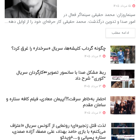
15 مرداد 1405
سینماروزان: محمد حقیقی سینماگر فعال در
امور صدا و تدوین درگذشت. محمد حقیقی کار حرفه‌ای خود را از اوایل دهه...
ادامه مطلب
چگونه گرداب کلیشه‌ها، سریال «سرخدار» را غرق کرد؟
14 مرداد 1405
ربط مشکل صدا با سانسور تصویر⇐کارگردان سریال
“کوری” شرح داد
13 مرداد 1405
احضار به‌خاطر سرقت؟!/پیمان معادی، فیلم کافه ستاره و
سامان مقدم
12 مرداد 1405
لذت قتل زنجیره‌ای؛ رونمایی از آنونس سریال «اعتراف
می‌کنم» با بازی حامد بهداد، علی مصفا، آزاده صمدی،
ستاره پسیانی و…+ویدئو