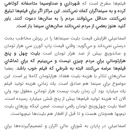
فيلم‌ها مطرح است كه
شهرداري و صداوسيما متاسفانه كوتاهي
كرده و به سينماگران كمك نمي‌كنند. اين مراكز اگر براي فيلم‌ها تبليغ
نمي‌كنند، حداقل مي‌توانند مردم را به سالن‌ها دعوت كنند. باور
كنيد هنوز بعضي از مردم نمي‌دانند سالن‌هاي سينما باز است.
اسماعيلي افزايش قيمت بليت سينماها را در ريزش مخاطب بحث
درستي نمي‌داند و مي‌گويد: وقتي قيمت پاپ كورن سي هزار تومان
و ساندويچ بيش از صد هزار تومان است
بليت چهل و پنج
هزارتوماني براي مردم چيزي نيست و مي‌بينيم كه براي تماشاي
فيلم‌ها عرضه مي‌كنند البته به شرطي كه فيلم خوب باشد
. بعضا
سالن‌هاي تئاتر با هزينه بليت هفتاد هزارتومان كاملا پر است. اين
موضوع براي سينما هم صادق است. يك زماني هزينه توليد فيلم
يك ميليارد بود آن زمان بليت بيست هزار توماني معقول بود ولي
الان كه هزينه توليد فيلم‌ها بيش از پنج شش ميليارد رسيده است،
اصلا بليت چهل‌وپنج تومان رقمي نيست. ضمن اينكه روزهاي بليت
نيم‌بها همچنان هست و تا قبل از افطار هم بليت‌ها نيم‌بهاست.
اسماعيلي در پايان به شوراي عالي اكران و تصميم‌گيرنده‌ها براي