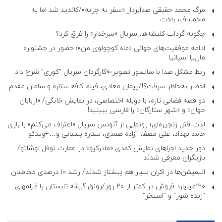
مرگ محمد حقیقی صدابردار «سفر به چزابه»/کاندید شد اما به
مخملباف، باخت
چگونه گرداب کلیشه‌ها، سریال «سرخدار» را غرق کرد؟
ادامه موفقیت‌های جهانی «ماه کوچولوی من»؛ حضور در جشنواره
ماربیا اسپانیا
ربط مشکل صدا با سانسور تصویر⇐کارگردان سریال “کوری” شرح داد
احضار به‌خاطر سرقت؟!/پیمان معادی، فیلم کافه ستاره و سامان مقدم
دو قصه فضایی تازه، با دوبله اختصاصی، در نمایش خانگی/ «اربابان
جهان» و «شهر ستارگان» را فارسی ببینید!
لذت قتل زنجیره‌ای؛ رونمایی از آنونس سریال «اعتراف می‌کنم» با بازی
حامد بهداد، علی مصفا، آزاده صمدی، ستاره پسیانی و…+ویدئو
دور جدید اجراهای نمایش کمدی «مادرکیو» در عمارت نوفل لوشاتو/
بازیگران معرفی شدند
انیمیشن‌ها در اکران سیار هم پیشتاز شدند/ رشد ۱۰ درصدی مخاطبان
۱۲۰میلیارد فروش در کمتر از ۲۰ روز/رونق گیشه تابستان با فیلمهای
“زنده شور” و “استخر”