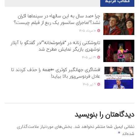
مطالب
مرتبط
چرا «صد سال به این سالها» در سینماها اکران
نشد؟/ماجرای سانسور یک ربع از فیلم چیست؟
10 مرداد 1405
تابوشکنی زنانه در “فراموشخانه”/در گفتگو با آیلار
نوشهری بازیگر نمایش مطرح شد
31 تیر 1405
افشاگری جهانگیر کوثری ⇐همه‌ را حذف کردند تا
عادل فردوسی‌پور بالا بیاید!
9 تیر 1405
دیدگاهتان را بنویسید
نشانی ایمیل شما منتشر نخواهد شد.
بخش‌های موردنیاز علامت‌گذاری
شده‌اند
*