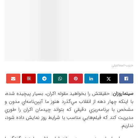
حبیب-اسماعیلی
سینماروزان
: حقيقتش را بخواهيد مقوله اكران، بسيار پيچيده شده،
با اينكه چهار دهه از انقلاب مي‌گذرد هنوز ما آيين‌نامه‌اي مدون و
مشخص با برنامه‌ريزي دقيقي كه بتواند چيدمان اكران را طوري
مديريت كند كه فيلم‌هايي مناسب با شرايط روز نمايش داده شود،
نداريم.