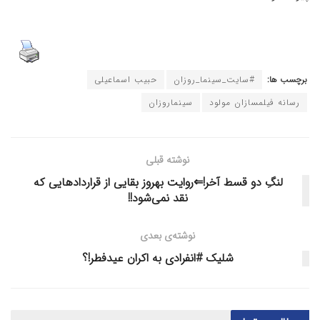
برچسب ها:
#سایت_سینما_روزان
حبیب اسماعیلی
رسانه فیلمسازان مولود
سینماروزان
نوشته قبلی
لنگِ دو قسط آخر!⇐روایت بهروز بقایی از قراردادهایی که
نقد نمی‌شود!!
نوشته‌ی بعدی
شلیک #انفرادی به اکران عیدفطر!؟