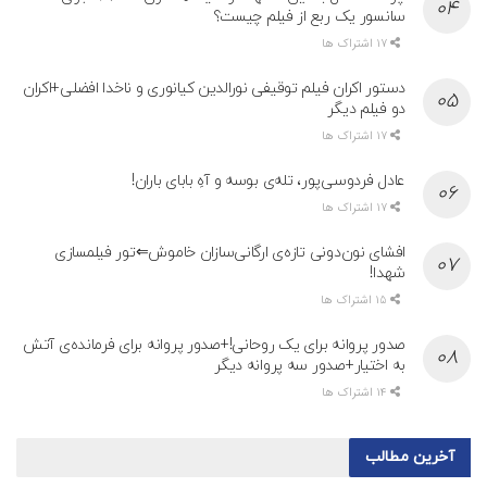
سانسور یک ربع از فیلم چیست؟
17 اشتراک ها
دستور اکران فیلم توقیفی نورالدین کیانوری و ناخدا افضلی+اکران
دو فیلم دیگر
17 اشتراک ها
عادل فردوسی‌پور، تله‌ی بوسه و آهِ بابای باران!
17 اشتراک ها
افشای نون‌دونی تازه‌ی ارگانی‌سازان خاموش⇐تور فیلمسازی
شهدا!
15 اشتراک ها
صدور پروانه برای یک روحانی!+صدور پروانه برای فرمانده‌ی آتش
به اختیار+صدور سه پروانه دیگر
14 اشتراک ها
آخرین مطالب