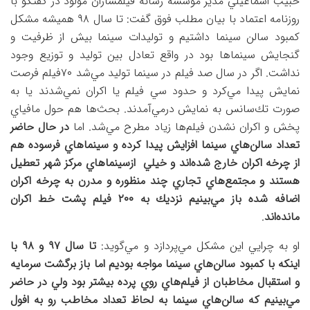
حبیب اسماعيلي مدیر موسسه رسانه فیلمسازان مولود در گفتگو با
روزنامه اعتماد با بیان مطلب فوق گفت: تا سال ٩٨ هميشه مشكل
كمبود سالن سينما داشتيم و توليدات سينما بيش از ظرفيت و
گنجايش سينماها بود در واقع تعادل بين توليد و توزيع وجود
نداشت. اگر در سال صد فيلم در سينما توليد مي‌شد ٧٠فيلم فرصت
نمايش پيدا مي‌كرد و حدود سي فيلم يا اكران نمي‌شدند يا به
صورت تك‌سانس به نمايش درمي‌آمدند. بحث‌ها هم حول مافياي
پخش و اكران نشدن فيلم‌ها زياد مطرح مي‌شد. اما
در حال حاضر
تعداد سالن‌هاي سينما افزايش پيدا كرده و سينماهاي فرسوده هم
از چرخه اكران خارج شده‌اند و خيلي ازسينماهاي مركز شهر تعطيل
هستند و مجتمع‌هاي تجاري چند منظوره و مدرن به چرخه اكران
اضافه شده باز مي‌بينيم نزديك به ٢٠٠ فيلم پشت خط اكران
مانده‌اند
.
او به چرايي اين مشكل مي‌پردازد و مي‌گويد:
تا سال ٩٧ و ٩٨ با
اينكه با كمبود سالن‌هاي سينما مواجه بوديم اما باز برگشت سرمايه
و استقبال مخاطبان از فيلم‌هاي روي پرده بيشتر بود ولي در حاضر
مي‌بينيم كه سالن‌هاي سينما به لحاظ تعداد مخاطب رو به افول