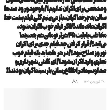
دهه از انقلاب مي‌گذرد اما هنوز آيين‌نامه‌اي مدون
و مشخص برای اکران نداریم!/با وجود ورود صدها
سالن به چرخه اکران، باز مي‌بينيم کلی فيلم پشت خط
اكران مانده‌اند!/اگر فيلم خوب اکران شود،
مخاطب با بليت ۴۵ هزار تومانی هم به سینما
می‌آید!/ قرار گرفتن چند فيلم جدي براي اکران
نوروز صلاح نبود!/در هر ماه بايد يك فيلم خوب
تجاري وارد اکران شود!/ای کاش شهرداري و
صداوسيما در اطلاع‌رسانی یار سینماگران بودند!!
A
28 فروردین 1401
A