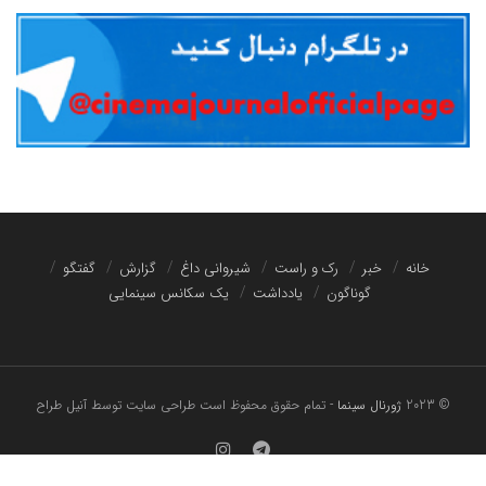
خانه
خبر
رک و راست
شیروانی داغ
گزارش
گفتگو
گوناگون
یادداشت
یک سکانس سینمایی
© 2023
ژورنال سینما
- تمام حقوق محفوظ است
طراحی سایت توسط آنیل طراح