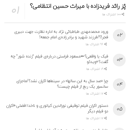
پُز رائد فریدزاده با میراث حسین انتظامی؟
100 اشتراک ها
ورود محمدمهدی طباطبائی نژاد به اداره نظارت جهت دبیری
فجر!؟/فرزند شهید و برادرزاده‌ی امام جمعه!
96 اشتراک ها
فیک یا واقعی؟⇐مسعود فراستی درباره‌ی فیلم “زنده شور” چه
گفت؟+ویدئو
19 اشتراک ها
چرا «صد سال به این سالها» در سینماها اکران نشد؟/ماجرای
سانسور یک ربع از فیلم چیست؟
17 اشتراک ها
دستور اکران فیلم توقیفی نورالدین کیانوری و ناخدا افضلی+اکران
دو فیلم دیگر
17 اشتراک ها