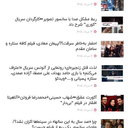
14 مرداد 1405
ربط مشکل صدا با سانسور تصویر⇐کارگردان سریال
“کوری” شرح داد
13 مرداد 1405
احضار به‌خاطر سرقت؟!/پیمان معادی، فیلم کافه ستاره و
سامان مقدم
12 مرداد 1405
لذت قتل زنجیره‌ای؛ رونمایی از آنونس سریال «اعتراف
می‌کنم» با بازی حامد بهداد، علی مصفا، آزاده صمدی،
ستاره پسیانی و…+ویدئو
12 مرداد 1405
آئورت عشق⇐شهاب حسینی+محمدرضا فروتن+آناهیتا
افشار در فیلم “بی‌دار”
10 مرداد 1405
چرا «صد سال به این سالها» در سینماها اکران نشد؟/
ماجرای سانسور یک ربع از فیلم چیست؟