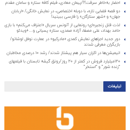
احضار به‌خاطر سرقت؟!/پیمان معادی، فیلم کافه ستاره و سامان مقدم
دو قصه فضایی تازه، با دوبله اختصاصی، در نمایش خانگی/ «اربابان
جهان» و «شهر ستارگان» را فارسی ببینید!
لذت قتل زنجیره‌ای؛ رونمایی از آنونس سریال «اعتراف می‌کنم» با بازی
حامد بهداد، علی مصفا، آزاده صمدی، ستاره پسیانی و…+ویدئو
دور جدید اجراهای نمایش کمدی «مادرکیو» در عمارت نوفل لوشاتو/
بازیگران معرفی شدند
انیمیشن‌ها در اکران سیار هم پیشتاز شدند/ رشد ۱۰ درصدی مخاطبان
۱۲۰میلیارد فروش در کمتر از ۲۰ روز/رونق گیشه تابستان با فیلمهای
“زنده شور” و “استخر”
تبلیغات