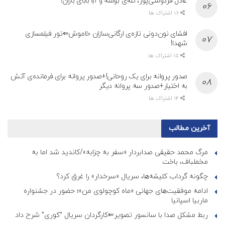
عادل فردوسی‌پور، تله‌ی بوسه و آهِ بابای باران!
17 اشتراک ها
افشای نون‌دونی تازه‌ی ارگانی‌سازان خاموش⇐تور فیلمسازی
شهدا!
15 اشتراک ها
صدور پروانه برای یک روحانی!+صدور پروانه برای فرمانده‌ی آتش
به اختیار+صدور سه پروانه دیگر
14 اشتراک ها
آخرین مطالب
مرگ محمد حقیقی صدابردار «سفر به چزابه»/کاندید شد اما به
مخملباف، باخت
چگونه گرداب کلیشه‌ها، سریال «سرخدار» را غرق کرد؟
ادامه موفقیت‌های جهانی «ماه کوچولوی من»؛ حضور در جشنواره
ماربیا اسپانیا
ربط مشکل صدا با سانسور تصویر⇐کارگردان سریال “کوری” شرح داد