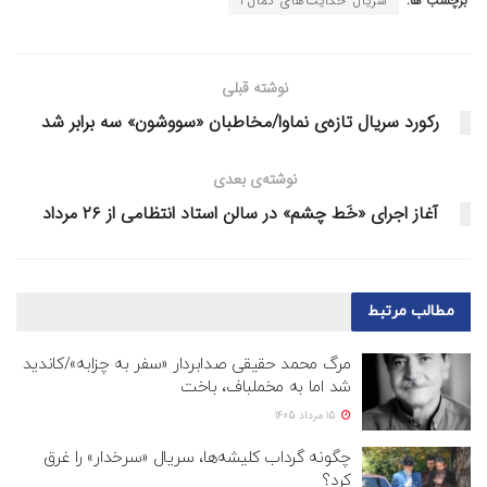
برچسب ها:
سریال حکایت‌های کمال۲
نوشته قبلی
رکورد سریال تازه‌ی نماوا/مخاطبان «سووشون» سه برابر شد
نوشته‌ی بعدی
آغاز اجرای «خَط چشم» در سالن استاد انتظامی از ۲۶ مرداد
مطالب
مرتبط
مرگ محمد حقیقی صدابردار «سفر به چزابه»/کاندید
شد اما به مخملباف، باخت
15 مرداد 1405
چگونه گرداب کلیشه‌ها، سریال «سرخدار» را غرق
کرد؟