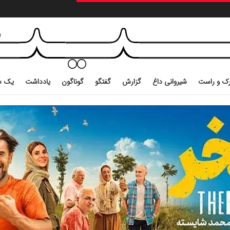
ک و راست
شیروانی داغ
گزارش
گفتگو
گوناگون
یادداشت
یک س