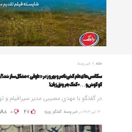
خانه
خبر وسط
سکانس‌های علم‌کشی ناصر و بهروز در «طوقی» مشکل‌ساز شد!/دو 
گوگوش و…+کمک به رونق ژیان!
در گفتگو با مهدی مصیبی مدیر سیرافیلم و ته
0
47
A
14 تیر 1404
در
خبر وسط
,
گفتگو
,
ویژه
A