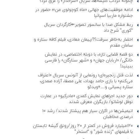
چگونه گرداب کلیشه‌ها، سریال «سرخدار» را غرق کرد؟
ادامه موفقیت‌های جهانی «ماه کوچولوی من»؛ حضور در
جشنواره ماربیا اسپانیا
ربط مشکل صدا با سانسور تصویر⇐کارگردان سریال
“کوری” شرح داد
احضار به‌خاطر سرقت؟!/پیمان معادی، فیلم کافه ستاره و
سامان مقدم
دو قصه فضایی تازه، با دوبله اختصاصی، در نمایش
خانگی/ «اربابان جهان» و «شهر ستارگان» را فارسی
ببینید!
لذت قتل زنجیره‌ای؛ رونمایی از آنونس سریال «اعتراف
می‌کنم» با بازی حامد بهداد، علی مصفا، آزاده صمدی،
ستاره پسیانی و…+ویدئو
دور جدید اجراهای نمایش کمدی «مادرکیو» در عمارت
نوفل لوشاتو/ بازیگران معرفی شدند
انیمیشن‌ها در اکران سیار هم پیشتاز شدند/ رشد ۱۰
درصدی مخاطبان
۱۲۰میلیارد فروش در کمتر از ۲۰ روز/رونق گیشه تابستان
با فیلمهای “زنده شور” و “استخر”