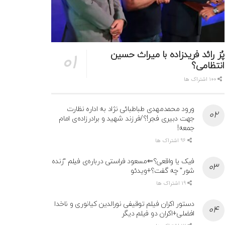
پُز رائد فریدزاده با میراث حسین
انتظامی؟
100 اشتراک ها
ورود محمدمهدی طباطبائی نژاد به اداره نظارت
جهت دبیری فجر!؟/فرزند شهید و برادرزاده‌ی امام
جمعه!
96 اشتراک ها
فیک یا واقعی؟⇐مسعود فراستی درباره‌ی فیلم “زنده
شور” چه گفت؟+ویدئو
19 اشتراک ها
دستور اکران فیلم توقیفی نورالدین کیانوری و ناخدا
افضلی+اکران دو فیلم دیگر