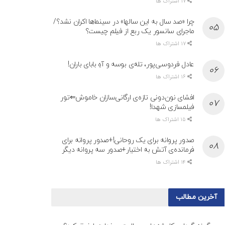
17 اشتراک ها
چرا «صد سال به این سالها» در سینماها اکران نشد؟/
ماجرای سانسور یک ربع از فیلم چیست؟
17 اشتراک ها
عادل فردوسی‌پور، تله‌ی بوسه و آهِ بابای باران!
16 اشتراک ها
افشای نون‌دونی تازه‌ی ارگانی‌سازان خاموش⇐تور
فیلمسازی شهدا!
15 اشتراک ها
صدور پروانه برای یک روحانی!+صدور پروانه برای
فرمانده‌ی آتش به اختیار+صدور سه پروانه دیگر
14 اشتراک ها
آخرین مطالب