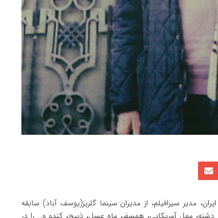
ران، مدیر سیرافیلم، از مدیران سینما گلریز(یوسف آباد) سابقه
 دشنه، ممل آمریکایی، همسفر، ماه عسل، ذبیح، کندو و… را در