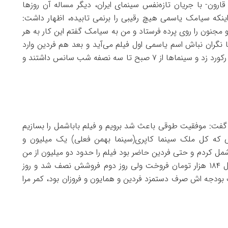
ارون- با جریان تازه‌نفس سینمای ایران، دیگر مساله آن روزها
 اینکه سیامک یاسمی هیچ رقیبی را برنمی تابیده، اظهار داشت:
 مجنون را روی پرده فرستاد و من به سیامک گفتم این کار به هر
 نگران نباش اسم یاسمی اول فیلم می‌آید و بعد هم فردین وارد
می‌شود!!…به هر حال فروش طوقی در ۱۳ سینمای تهران رکورد زد و سینماها از ۷ صبح تا سه نصفه شب سانس داشتند و
ی گفت: موفقیت طوقی باعث شد برویم و فیلم باباشمل را بسازیم
 که کل ملک سینما کاپری(سینما بهمن فعلی) یک میلیون و
مل کردم و حتی فردین حاضر بود فیلم را حدود دو میلیون از من
بخرد ولی بخت با ما یار نبود و با اینکه فیلم در روز اول ۱۸۴ هزار تومان فروخت ولی روز دوم فروشش نصف شد و روز
 بودجه اش صرف دستمزد فردین و همایون و فروزان بود، کمر مرا