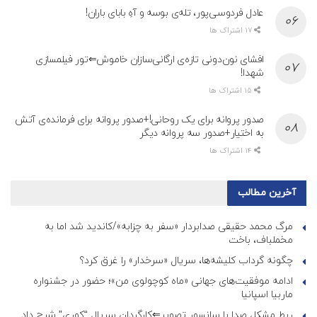
عادل فردوسی‌پور، تله‌ی بوسه و آهِ بابای باران!
17 اشتراک ها
افشای نون‌دونی تازه‌ی ارگانی‌سازان خاموش⇐تور فیلمسازی
شهدا!
15 اشتراک ها
صدور پروانه برای یک روحانی!+صدور پروانه برای فرمانده‌ی آتش
به اختیار+صدور سه پروانه دیگر
14 اشتراک ها
آخرین مطالب
مرگ محمد حقیقی صدابردار «سفر به چزابه»/کاندید شد اما به
مخملباف، باخت
چگونه گرداب کلیشه‌ها، سریال «سرخدار» را غرق کرد؟
ادامه موفقیت‌های جهانی «ماه کوچولوی من»؛ حضور در جشنواره
ماربیا اسپانیا
ربط مشکل صدا با سانسور تصویر⇐کارگردان سریال “کوری” شرح داد