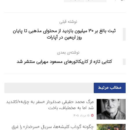
نوشته قبلی
ثبت بالغ بر ۳۰ میلیون بازدید از محتوای مذهبی تا پایان
روز اربعین در آپارات
نوشته‌ی بعدی
کتابی تازه از کاریکاتورهای مسعود مهرابی منتشر شد
مطالب
مرتبط
مرگ محمد حقیقی صدابردار «سفر به چزابه»/کاندید
شد اما به مخملباف، باخت
15 مرداد 1405
چگونه گرداب کلیشه‌ها، سریال «سرخدار» را غرق