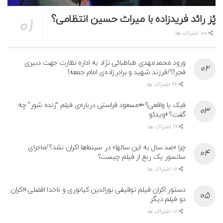
پُز رائد فریدزاده با میراث حسین انتظامی؟
100 اشتراک ها
ورود محمدمهدی طباطبائی نژاد به اداره نظارت جهت دبیری
فجر!؟/فرزند شهید و برادرزاده‌ی امام جمعه!
96 اشتراک ها
فیک یا واقعی؟⇐مسعود فراستی درباره‌ی فیلم “زنده شور” چه
گفت؟+ویدئو
19 اشتراک ها
چرا «صد سال به این سالها» در سینماها اکران نشد؟/ماجرای
سانسور یک ربع از فیلم چیست؟
17 اشتراک ها
دستور اکران فیلم توقیفی نورالدین کیانوری و ناخدا افضلی+اکران
دو فیلم دیگر
17 اشتراک ها