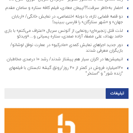
احضار به‌خاطر سرقت؟!/پیمان معادی، فیلم کافه ستاره و سامان مقدم
دو قصه فضایی تازه، با دوبله اختصاصی، در نمایش خانگی/ «اربابان
جهان» و «شهر ستارگان» را فارسی ببینید!
لذت قتل زنجیره‌ای؛ رونمایی از آنونس سریال «اعتراف می‌کنم» با بازی
حامد بهداد، علی مصفا، آزاده صمدی، ستاره پسیانی و…+ویدئو
دور جدید اجراهای نمایش کمدی «مادرکیو» در عمارت نوفل لوشاتو/
بازیگران معرفی شدند
انیمیشن‌ها در اکران سیار هم پیشتاز شدند/ رشد ۱۰ درصدی مخاطبان
۱۲۰میلیارد فروش در کمتر از ۲۰ روز/رونق گیشه تابستان با فیلمهای
“زنده شور” و “استخر”
تبلیغات