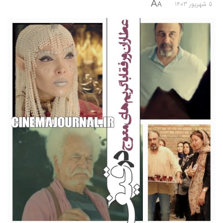
A
5 شهریور 1403
A