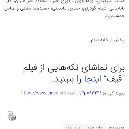
صدف اسپهبدی، ویدا جوان ، تورج نصر ، محمود نظر علیان، علی
باباجانی، شبنم گودرزی، حسین عابدینی، حمیدرضا دشتی و عباس
جمشیدی‌فر
پخش از خانه فیلم.
برای تماشای تکه‌هایی از فیلم
“قیف”
اینجا
را ببینید.
پیوند کوتاه:
https://www.cinemaroozan.ir/?p=83446
برچسب ها:
خانه فیلم
فیلم قیف