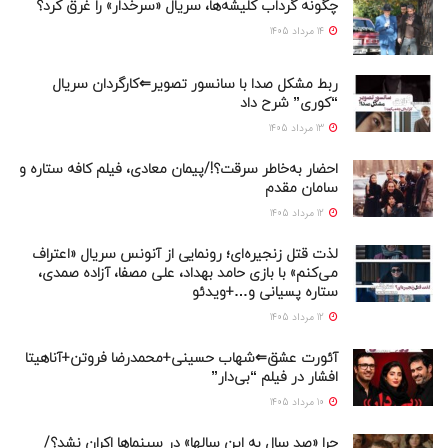
چگونه گرداب کلیشه‌ها، سریال «سرخدار» را غرق کرد؟
14 مرداد 1405
ربط مشکل صدا با سانسور تصویر⇐کارگردان سریال
“کوری” شرح داد
13 مرداد 1405
احضار به‌خاطر سرقت؟!/پیمان معادی، فیلم کافه ستاره و
سامان مقدم
12 مرداد 1405
لذت قتل زنجیره‌ای؛ رونمایی از آنونس سریال «اعتراف
می‌کنم» با بازی حامد بهداد، علی مصفا، آزاده صمدی،
ستاره پسیانی و…+ویدئو
12 مرداد 1405
آئورت عشق⇐شهاب حسینی+محمدرضا فروتن+آناهیتا
افشار در فیلم “بی‌دار”
10 مرداد 1405
چرا «صد سال به این سالها» در سینماها اکران نشد؟/