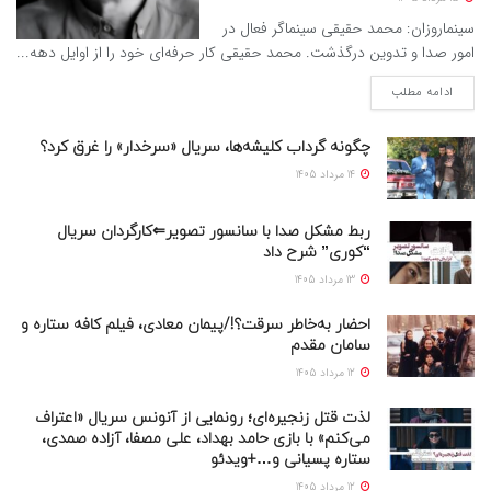
سینماروزان: محمد حقیقی سینماگر فعال در
امور صدا و تدوین درگذشت. محمد حقیقی کار حرفه‌ای خود را از اوایل دهه...
ادامه مطلب
چگونه گرداب کلیشه‌ها، سریال «سرخدار» را غرق کرد؟
14 مرداد 1405
ربط مشکل صدا با سانسور تصویر⇐کارگردان سریال
“کوری” شرح داد
13 مرداد 1405
احضار به‌خاطر سرقت؟!/پیمان معادی، فیلم کافه ستاره و
سامان مقدم
12 مرداد 1405
لذت قتل زنجیره‌ای؛ رونمایی از آنونس سریال «اعتراف
می‌کنم» با بازی حامد بهداد، علی مصفا، آزاده صمدی،
ستاره پسیانی و…+ویدئو
12 مرداد 1405