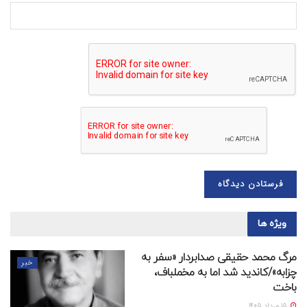
ویژه ها
مرگ محمد حقیقی صدابردار «سفر به
خبر
چزابه»/کاندید شد اما به مخملباف،
باخت
15 مرداد 1405