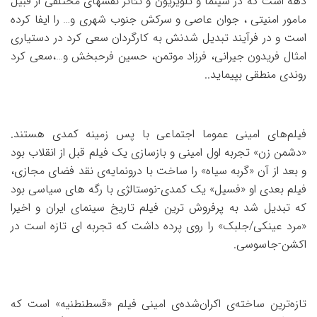
دهه است که در سینما و تلویزیون و تئاتر نقشهای مختلفی از قبیل
مامور امنیتی ، جوان عاصی و سرکش جنوب شهری و… را ایفا کرده
است و در فرآیند تبدیل شدنش به کارگردان سعی کرد در دستیاری
امثال فریدون جیرانی، فرزاد موتمن، حسین فرحبخش و…،سعی کرد
روندی منطقی بپیماید..
فیلم‌های امینی عموما اجتماعی با پس زمینه کمدی هستند.
«دشمن زن» تجربه اول امینی و بازسازی یک فیلم قبل از انقلاب بود
و بعد از آن «گربه سیاه» را ساخت با درونمایه‌ی نقد فضای مجازی،
فیلم بعدی او «فسیل» یک کمدی-نوستالژی با رگه های سیاسی بود
که تبدیل شد به پرفروش ترین فیلم تاریخ سینمای ایران و اخیرا
«مرد عینکی/جلبک» را روی پرده داشت که تجربه ای تازه است در
اکشن-جاسوسی.
تازه‌ترین ساخته‌ی اکران‌شده‌ی امینی فیلم «قسطنطنیه» است که