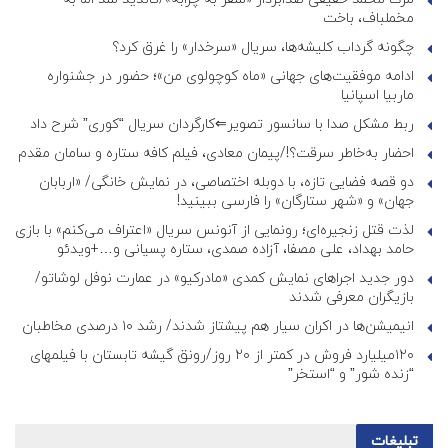
مخملباف، باخت
چگونه گرداب کلیشه‌ها، سریال «سرخدار» را غرق کرد؟
ادامه موفقیت‌های جهانی «ماه کوچولوی من»؛ حضور در جشنواره
ماربیا اسپانیا
ربط مشکل صدا با سانسور تصویر⇐کارگردان سریال “کوری” شرح داد
احضار به‌خاطر سرقت؟!/پیمان معادی، فیلم کافه ستاره و سامان مقدم
دو قصه فضایی تازه، با دوبله اختصاصی، در نمایش خانگی/ «اربابان
جهان» و «شهر ستارگان» را فارسی ببینید!
لذت قتل زنجیره‌ای؛ رونمایی از آنونس سریال «اعتراف می‌کنم» با بازی
حامد بهداد، علی مصفا، آزاده صمدی، ستاره پسیانی و…+ویدئو
دور جدید اجراهای نمایش کمدی «مادرکیو» در عمارت نوفل لوشاتو/
بازیگران معرفی شدند
انیمیشن‌ها در اکران سیار هم پیشتاز شدند/ رشد ۱۰ درصدی مخاطبان
۱۲۰میلیارد فروش در کمتر از ۲۰ روز/رونق گیشه تابستان با فیلمهای
“زنده شور” و “استخر”
تبلیغات