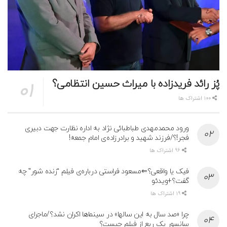
پُز رائد فریدزاده با میراث حسین انتظامی؟
100 اشتراک ها
ورود محمدمهدی طباطبائی نژاد به اداره نظارت جهت دبیری
فجر!؟/فرزند شهید و برادرزاده‌ی امام جمعه!
96 اشتراک ها
فیک یا واقعی؟⇐مسعود فراستی درباره‌ی فیلم “زنده شور” چه
گفت؟+ویدئو
19 اشتراک ها
چرا «صد سال به این سالها» در سینماها اکران نشد؟/ماجرای
سانسور یک ربع از فیلم چیست؟