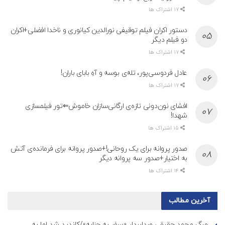
17 اشتراک ها
دستور اکران فیلم توقیفی نورالدین کیانوری و ناخدا افضلی+اکران
دو فیلم دیگر
17 اشتراک ها
عادل فردوسی‌پور، تله‌ی بوسه و آهِ بابای باران!
17 اشتراک ها
افشای نون‌دونی تازه‌ی ارگانی‌سازان خاموش⇐تور فیلمسازی
شهدا!
15 اشتراک ها
صدور پروانه برای یک روحانی!+صدور پروانه برای فرمانده‌ی آتش
به اختیار+صدور سه پروانه دیگر
14 اشتراک ها
آخرین مطالب
مرگ محمد حقیقی صدابردار «سفر به چزابه»/کاندید شد اما به