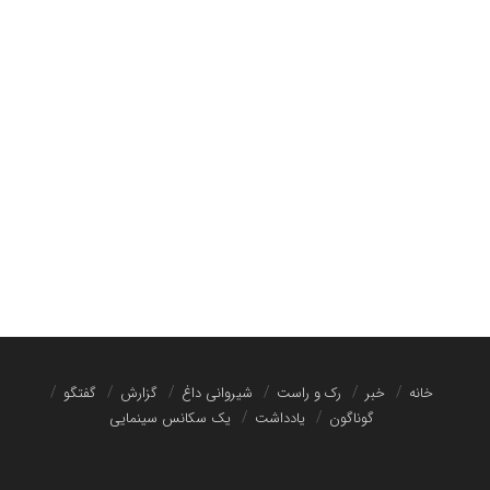
خانه
خبر
رک و راست
شیروانی داغ
گزارش
گفتگو
گوناگون
یادداشت
یک سکانس سینمایی