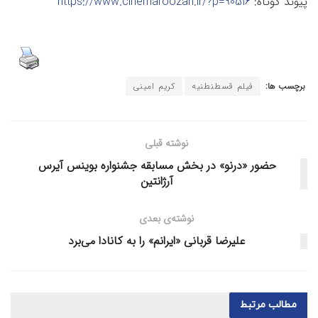
پیوند کوتاه:
https://www.cinemaroozan.ir/?p=90516
برچسب ها:
فیلم قسطنطنیه
کریم امینی
نوشته قبلی
حضور «درنو» در بخش مسابقه جشنواره بوینس آیرس
آرژانتین
نوشته‌ی بعدی
علیرضا قربانی «ایرانم» را به کانادا می‌برد
مطالب
مرتبط