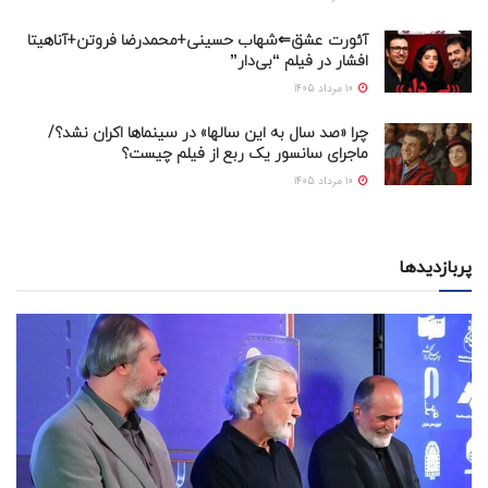
آئورت عشق⇐شهاب حسینی+محمدرضا فروتن+آناهیتا
افشار در فیلم “بی‌دار”
10 مرداد 1405
چرا «صد سال به این سالها» در سینماها اکران نشد؟/
ماجرای سانسور یک ربع از فیلم چیست؟
10 مرداد 1405
پربازدیدها