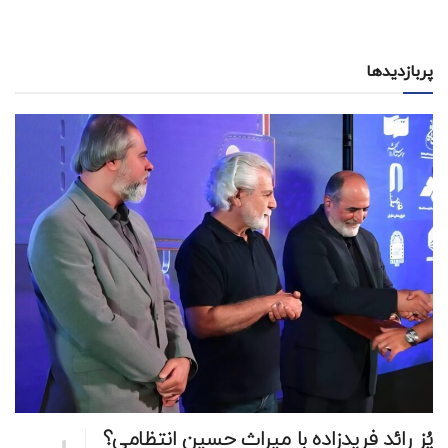
پربازدیدها
پُز رائد فریدزاده با میراث حسین انتظامی؟