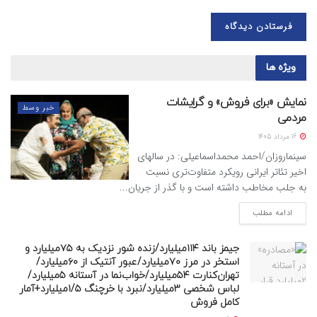
ویژه ها
نمایش «برای فروش» و گرایشات
خبر وسط
مردمی
16 مرداد 1405
سینماروزان/احمد محمداسماعیلی: در سالهای
اخیر تئاتر ایرانی رویکرد متفاوت‌تری نسبت
به جلب مخاطب داشته است و با گذر از جریان...
ادامه مطلب
جیمز باند ۱۱۴میلیارد/زنده شور نزدیک به ۷۵میلیارد و
استخر در مرز ۷۰میلیارد/عبور آنتیک از ۶۰میلیارد/
تهران‌کنارت ۵۴میلیارد/خواب‌نما در آستانه ۵میلیارد/
لباس شخصی ۳میلیارد/نبرد با خرچنگ ۱/۵میلیارد+آمار
کامل فروش