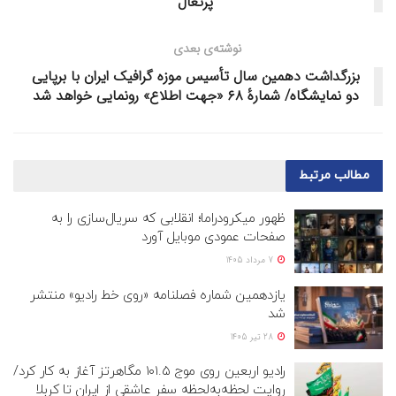
پرتغال
نوشته‌ی بعدی
بزرگداشت دهمین سال تأسیس موزه گرافیک ایران با برپایی
دو نمایشگاه/ شمارهٔ ۶۸ «جهت اطلاع» رونمایی خواهد شد
مطالب
مرتبط
ظهور میکرودراما؛ انقلابی که سریال‌سازی را به
صفحات عمودی موبایل آورد
7 مرداد 1405
یازدهمین شماره فصلنامه «روی خط رادیو» منتشر
شد
28 تیر 1405
رادیو اربعین روی موج ۱۰۱.۵ مگاهرتز آغاز به کار کرد/
روایت لحظه‌به‌لحظه سفر عاشقی از ایران تا کربلا