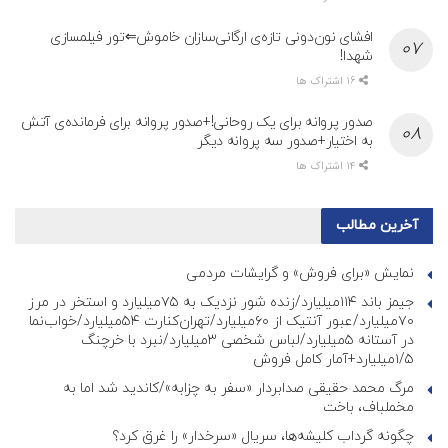
افشای نون‌دونی تازه‌ی ارگانی‌سازان خاموش⇐تور فیلمسازی
شهدا!
16 اشتراک ها
صدور پروانه برای یک روحانی!+صدور پروانه برای فرمانده‌ی آتش
به اختیار+صدور سه پروانه دیگر
14 اشتراک ها
آخرین مطالب
نمایش «برای فروش» و گرایشات مردمی
جیمز باند ۱۱۴میلیارد/زنده شور نزدیک به ۷۵میلیارد و استخر در مرز
۷۰میلیارد/عبور آنتیک از ۶۰میلیارد/تهران‌کنارت ۵۴میلیارد/خواب‌نما
در آستانه ۵میلیارد/لباس شخصی ۳میلیارد/نبرد با خرچنگ
۱/۵میلیارد+آمار کامل فروش
مرگ محمد حقیقی صدابردار «سفر به چزابه»/کاندید شد اما به
مخملباف، باخت
چگونه گرداب کلیشه‌ها، سریال «سرخدار» را غرق کرد؟