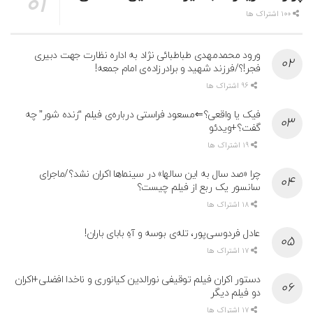
100 اشتراک ها
ورود محمدمهدی طباطبائی نژاد به اداره نظارت جهت دبیری
فجر!؟/فرزند شهید و برادرزاده‌ی امام جمعه!
96 اشتراک ها
فیک یا واقعی؟⇐مسعود فراستی درباره‌ی فیلم “زنده شور” چه
گفت؟+ویدئو
19 اشتراک ها
چرا «صد سال به این سالها» در سینماها اکران نشد؟/ماجرای
سانسور یک ربع از فیلم چیست؟
18 اشتراک ها
عادل فردوسی‌پور، تله‌ی بوسه و آهِ بابای باران!
17 اشتراک ها
دستور اکران فیلم توقیفی نورالدین کیانوری و ناخدا افضلی+اکران
دو فیلم دیگر
17 اشتراک ها