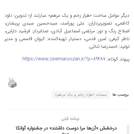
دیگر عوامل ساخت «هزار زخم و یک مرهم» عبارتند از؛ تدوین: داود
کاظمی، تصویربرداران: علی پوراسد، سیدحسین سیدی پریشان،
اصلاح رنگ و نور: مرتضی اسماعیل آبادی، صدابردار: فرشید دارابی،
ناظر کیفی: امین قدمی، دستیار تهیه‌کننده: کیوان قاسمی و مدیر
تولید: احمدرضا ثنائی.
پیوند کوتاه:
https://www.cinemaroozan.ir/?p=89487
برچسب ها:
مستند «هزار زخم و یک مرهم»
نوشته قبلی
درخشش «آن‌ها مرا دوست داشتند» در جشنواره آوانکا