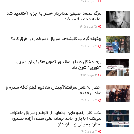
16 مرداد 1405
مرگ محمد حقیقی صدابردار «سفر به چزابه»/کاندید شد
اما به مخملباف، باخت
15 مرداد 1405
چگونه گرداب کلیشه‌ها، سریال «سرخدار» را غرق کرد؟
14 مرداد 1405
ربط مشکل صدا با سانسور تصویر⇐کارگردان سریال
“کوری” شرح داد
13 مرداد 1405
احضار به‌خاطر سرقت؟!/پیمان معادی، فیلم کافه ستاره و
سامان مقدم
12 مرداد 1405
لذت قتل زنجیره‌ای؛ رونمایی از آنونس سریال «اعتراف
می‌کنم» با بازی حامد بهداد، علی مصفا، آزاده صمدی،
ستاره پسیانی و…+ویدئو
12 مرداد 1405