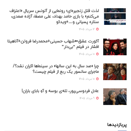
لذت قتل زنجیره‌ای؛ رونمایی از آنونس سریال «اعتراف
می‌کنم» با بازی حامد بهداد، علی مصفا، آزاده صمدی،
ستاره پسیانی و…+ویدئو
12 مرداد 1405
آئورت عشق⇐شهاب حسینی+محمدرضا فروتن+آناهیتا
افشار در فیلم “بی‌دار”
10 مرداد 1405
چرا «صد سال به این سالها» در سینماها اکران نشد؟/
ماجرای سانسور یک ربع از فیلم چیست؟
10 مرداد 1405
عادل فردوسی‌پور، تله‌ی بوسه و آهِ بابای باران!
9 مرداد 1405
پربازدیدها