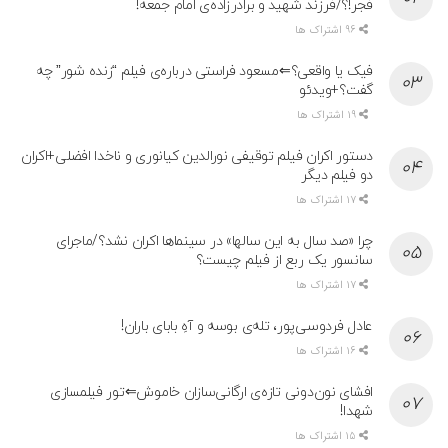
فجر!؟/فرزند شهید و برادرزاده‌ی امام جمعه!
96 اشتراک ها
فیک یا واقعی؟⇐مسعود فراستی درباره‌ی فیلم “زنده شور” چه
گفت؟+ویدئو
19 اشتراک ها
دستور اکران فیلم توقیفی نورالدین کیانوری و ناخدا افضلی+اکران
دو فیلم دیگر
17 اشتراک ها
چرا «صد سال به این سالها» در سینماها اکران نشد؟/ماجرای
سانسور یک ربع از فیلم چیست؟
17 اشتراک ها
عادل فردوسی‌پور، تله‌ی بوسه و آهِ بابای باران!
16 اشتراک ها
افشای نون‌دونی تازه‌ی ارگانی‌سازان خاموش⇐تور فیلمسازی
شهدا!
15 اشتراک ها