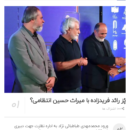
پُز رائد فریدزاده با میراث حسین انتظامی؟
100 اشتراک ها
ورود محمدمهدی طباطبائی نژاد به اداره نظارت جهت دبیری