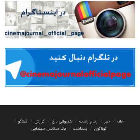
خانه
خبر
رک و راست
شیروانی داغ
گزارش
گفتگو
گوناگون
یادداشت
یک سکانس سینمایی