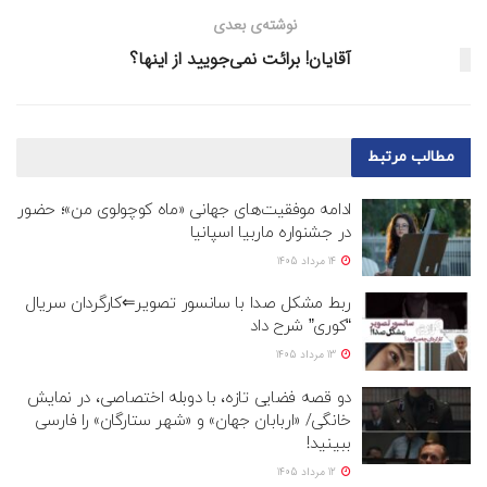
نوشته‌ی بعدی
آقایان! برائت نمی‌جویید از اینها؟
مطالب
مرتبط
ادامه موفقیت‌های جهانی «ماه کوچولوی من»؛ حضور
در جشنواره ماربیا اسپانیا
14 مرداد 1405
ربط مشکل صدا با سانسور تصویر⇐کارگردان سریال
“کوری” شرح داد
13 مرداد 1405
دو قصه فضایی تازه، با دوبله اختصاصی، در نمایش
خانگی/ «اربابان جهان» و «شهر ستارگان» را فارسی
ببینید!
12 مرداد 1405