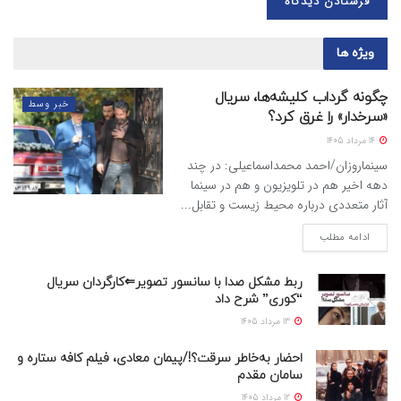
ویژه ها
چگونه گرداب کلیشه‌ها، سریال
خبر وسط
«سرخدار» را غرق کرد؟
14 مرداد 1405
سینماروزان/احمد محمداسماعیلی: در چند
دهه اخیر هم در تلویزیون و هم در سینما
آثار متعددی درباره محیط زیست و تقابل...
ادامه مطلب
ربط مشکل صدا با سانسور تصویر⇐کارگردان سریال
“کوری” شرح داد
13 مرداد 1405
احضار به‌خاطر سرقت؟!/پیمان معادی، فیلم کافه ستاره و
سامان مقدم
12 مرداد 1405