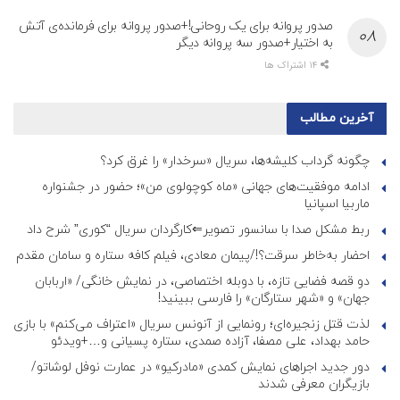
صدور پروانه برای یک روحانی!+صدور پروانه برای فرمانده‌ی آتش
به اختیار+صدور سه پروانه دیگر
14 اشتراک ها
آخرین مطالب
چگونه گرداب کلیشه‌ها، سریال «سرخدار» را غرق کرد؟
ادامه موفقیت‌های جهانی «ماه کوچولوی من»؛ حضور در جشنواره
ماربیا اسپانیا
ربط مشکل صدا با سانسور تصویر⇐کارگردان سریال “کوری” شرح داد
احضار به‌خاطر سرقت؟!/پیمان معادی، فیلم کافه ستاره و سامان مقدم
دو قصه فضایی تازه، با دوبله اختصاصی، در نمایش خانگی/ «اربابان
جهان» و «شهر ستارگان» را فارسی ببینید!
لذت قتل زنجیره‌ای؛ رونمایی از آنونس سریال «اعتراف می‌کنم» با بازی
حامد بهداد، علی مصفا، آزاده صمدی، ستاره پسیانی و…+ویدئو
دور جدید اجراهای نمایش کمدی «مادرکیو» در عمارت نوفل لوشاتو/
بازیگران معرفی شدند