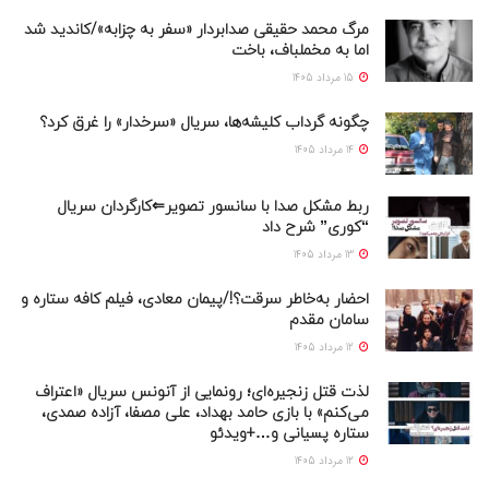
مرگ محمد حقیقی صدابردار «سفر به چزابه»/کاندید شد
اما به مخملباف، باخت
15 مرداد 1405
چگونه گرداب کلیشه‌ها، سریال «سرخدار» را غرق کرد؟
14 مرداد 1405
ربط مشکل صدا با سانسور تصویر⇐کارگردان سریال
“کوری” شرح داد
13 مرداد 1405
احضار به‌خاطر سرقت؟!/پیمان معادی، فیلم کافه ستاره و
سامان مقدم
12 مرداد 1405
لذت قتل زنجیره‌ای؛ رونمایی از آنونس سریال «اعتراف
می‌کنم» با بازی حامد بهداد، علی مصفا، آزاده صمدی،
ستاره پسیانی و…+ویدئو
12 مرداد 1405