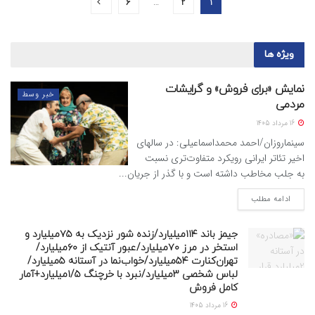
6
…
2
1
ویژه ها
نمایش «برای فروش» و گرایشات
خبر وسط
مردمی
16 مرداد 1405
سینماروزان/احمد محمداسماعیلی: در سالهای
اخیر تئاتر ایرانی رویکرد متفاوت‌تری نسبت
به جلب مخاطب داشته است و با گذر از جریان...
ادامه مطلب
جیمز باند ۱۱۴میلیارد/زنده شور نزدیک به ۷۵میلیارد و
استخر در مرز ۷۰میلیارد/عبور آنتیک از ۶۰میلیارد/
تهران‌کنارت ۵۴میلیارد/خواب‌نما در آستانه ۵میلیارد/
لباس شخصی ۳میلیارد/نبرد با خرچنگ ۱/۵میلیارد+آمار
کامل فروش
16 مرداد 1405