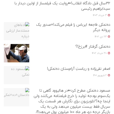
۳۲سال قبل دادگاه انقلاب!⇐روایت یک فیلمساز از اولین دیدار با
سیدابراهیم رئیسی
3 خرداد 1403
ده‌نمکی فاجعه ایرباس را فیلم می‌کند!+صدور یک
پروانه دیگر
23 دی 1402
ده‌نمکی گرفتار #برزخ!؟
30 خرداد 1402
اصغر نقی‌زاده و ریاستِ آرام‌ستان ده‌نمکی!
2 شهریور 1401
مسعود ده‌نمکی مطرح کرد⇐در هالیوود گاهی تا
یک‌سوم بودجه تولید را خرج فیلمنامه می‌کنند ولی
اینجا چه؟/تلویزیون برای نگارش هر قسمت یک
سریال فقط بیست میلیون میدهد ولی به یک
بازیگر درجه دو، هر ماه ۱۰۰ میلیون پول می‌دهد!!/