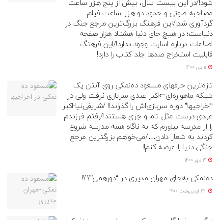
شود!/در این بیست سال، بیش از پنج هزار ساعت
مصاحبه صوتی و حدود دو هزار ساعت فیلم
گردآوری شد!/این فرهنگ بزرگ‌ترین مرجع جنگ در
دنیاست؛ در هیچ جای دنیا هشتاد هزار صفحه
اطلاعات درباره اسارت وجود ندارد!/این فرهنگ
قابلیت استخراج صد‌ها جلد کتاب را دارد!
11 دی 1400
تازه‌ترین حرفهای مسعود ده‌نمکی روی آنتن یک
شبکه ماهواره‌ای⇐اکبر عبدی سربازی نرفت ولی در
“اخراجیها” دوره سربازی‌اش را گذراند!! /شریفی‌نیا-اکبر
عبدی درست مثل تام و جری هستند!/رفتم فرزندم
را از مدرسه بیاورم که به ناگاه همه مدرسه شروع
کردند به شعار دادن…/می‌خواهم بزرگترین مرجع
جنگی دنيا را عرضه کنم!!
3 مهر 1400
ده‌نمکی به‌جای مهران مدیری در “دورهمی”؟؟!
22 اردیبهشت 1400