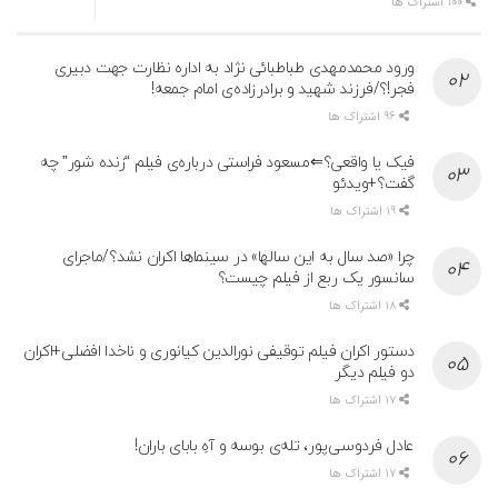
100 اشتراک ها
ورود محمدمهدی طباطبائی نژاد به اداره نظارت جهت دبیری
فجر!؟/فرزند شهید و برادرزاده‌ی امام جمعه!
96 اشتراک ها
فیک یا واقعی؟⇐مسعود فراستی درباره‌ی فیلم “زنده شور” چه
گفت؟+ویدئو
19 اشتراک ها
چرا «صد سال به این سالها» در سینماها اکران نشد؟/ماجرای
سانسور یک ربع از فیلم چیست؟
18 اشتراک ها
دستور اکران فیلم توقیفی نورالدین کیانوری و ناخدا افضلی+اکران
دو فیلم دیگر
17 اشتراک ها
عادل فردوسی‌پور، تله‌ی بوسه و آهِ بابای باران!
17 اشتراک ها