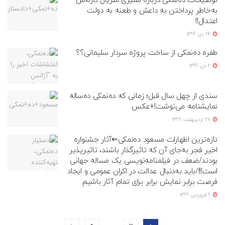
توضیحات ده‌نمکی درباره ممیزی سریال تازه‌اش
به‌خاطر پرداختن به داعش و طعنه به دولت
اعتدال!!
24 دی 1399
طفره ده‌نمکی از ساخت پروژه سردار سلیمانی؟؟
2 دی 1399
سندی از چهل سال قبل؛ زمانی که ده‌نمکی ده‌ساله
نمایشنامه‌ می‌نوشت!+عکس
27 اردیبهشت 1399
تازه‌ترین اظهارات مسعود ده‌نمکی⇐آثار جشنواره
اخیر فجر به‌جای آن که تاثیرگذار باشند، تاثیرپذیر
بودند/ضعف در فیلمنامه‌نویسی یک مساله جهانی
است!!!/باید به‌دنبال عدالت در اکران عمومی و ایجاد
فرصت برابر نمایش برابر برای تمام آثار باشیم
9 فروردین 1399