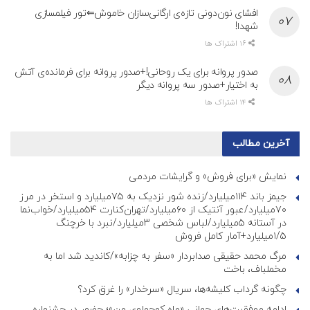
افشای نون‌دونی تازه‌ی ارگانی‌سازان خاموش⇐تور فیلمسازی
شهدا!
16 اشتراک ها
صدور پروانه برای یک روحانی!+صدور پروانه برای فرمانده‌ی آتش
به اختیار+صدور سه پروانه دیگر
14 اشتراک ها
آخرین مطالب
نمایش «برای فروش» و گرایشات مردمی
جیمز باند ۱۱۴میلیارد/زنده شور نزدیک به ۷۵میلیارد و استخر در مرز
۷۰میلیارد/عبور آنتیک از ۶۰میلیارد/تهران‌کنارت ۵۴میلیارد/خواب‌نما
در آستانه ۵میلیارد/لباس شخصی ۳میلیارد/نبرد با خرچنگ
۱/۵میلیارد+آمار کامل فروش
مرگ محمد حقیقی صدابردار «سفر به چزابه»/کاندید شد اما به
مخملباف، باخت
چگونه گرداب کلیشه‌ها، سریال «سرخدار» را غرق کرد؟
ادامه موفقیت‌های جهانی «ماه کوچولوی من»؛ حضور در جشنواره