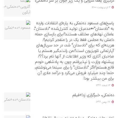
درگیری یغما گلرویی و یک رپر جوان بر سر ده‌نمکی!
3 اردیبهشت 1400
پاسخ‌های مسعود ده‌نمکی به پاره‌ای انتقادات وارده
به “دادستان”⇐مدعیان تولید کنترل‌شده “دادستان”،
عاملان نهادهای مختلف هستند!/برای بازسازی حمله
داعش به مجلس فقط یک‌ در را منفجر کردیم!/
هزینه‌ای که برای “دادستان” شد، در حد سریال‌های
آپارتمانی تلویزیون است!/من رانت‌بگیر هستم یا
صاحبان آثاری که وزیر اطلاعات از آنها نام برد؟؟/
پیشنهاد وزارت را نپذیرفتم چون به پادشاهی‌ خودم
قانع هستم!/اگر “دادستان” را برای سینما می‌نوشتم،
حتما چند میلیارد فروش می‌کرد و درآمد مادی آن
برای من بیشتر بود!
13 اسفند 1399
ده‌نمکی، خبرگزاری زد!+فیلم
22 بهمن 1399