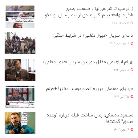
از ترامپ تا شریفی‌نیا و قسمت بعدی
«اخراجیها»⇐ پیام اکبر عبدی از بیمارستان+ویدئو
12 خرداد 1405
ادامه‌ی سریال «دیوار دفاعی» در شرایط جنگی
8 فروردین 1405
بهرام ابراهیمی مقابل دوربین سریال «دیوار دفاعی»
18 بهمن 1404
حرفهای ده‌نمکی درباره تعدد دوست‌دختر! +فیلم
25 آبان 1404
مسعود ده‌نمکی: زمان ساخت فیلم درباره “وعده
صادق” گذشته!
4 بهمن 1403