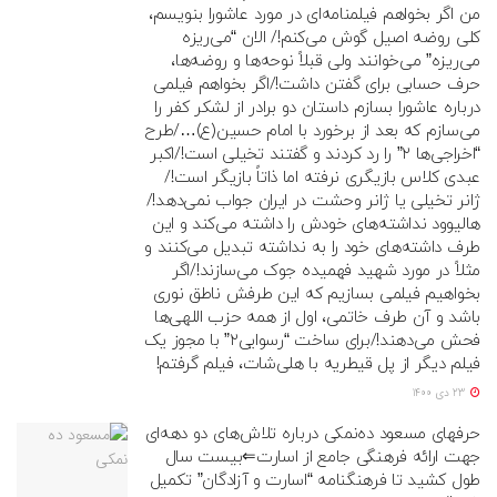
من اگر بخواهم فیلمنامه‌ای در مورد عاشورا بنویسم،
کلی روضه اصیل گوش می‌کنم!/ الان “می‌ریزه
می‌ریزه” می‌خوانند ولی قبلاً نوحه‌ها و روضه‌ها،
حرف حسابی برای گفتن داشت!/اگر بخواهم فیلمی
درباره عاشورا بسازم داستان دو برادر از لشکر کفر را
می‌سازم که بعد از برخورد با امام حسین(ع)…/طرح
“اخراجی‌ها ۲” را رد کردند و گفتند تخیلی است!/اکبر
عبدی کلاس بازیگری نرفته اما ذاتاً بازیگر است!/
ژانر تخیلی یا ژانر وحشت در ایران جواب نمی‌دهد!/
هالیوود نداشته‌های خودش را داشته می‌کند و این
طرف داشته‌های خود را به نداشته تبدیل می‌کنند و
مثلاً در مورد شهید فهمیده جوک می‌سازند!/اگر
بخواهیم فیلمی بسازیم که این طرفش ناطق نوری
باشد و آن طرف خاتمی، اول از همه حزب اللهی‌ها
فحش می‌دهند!/برای ساخت “رسوایی۲” با مجوز یک
فیلم دیگر از پل قیطریه با هلی‌شات، فیلم گرفتم!
23 دی 1400
حرفهای مسعود ده‌نمکی درباره تلاش‌های دو دهه‌ای‌
جهت ارائه فرهنگی جامع از اسارت⇐بیست سال
طول کشید تا فرهنگنامه “اسارت و آزادگان” تکمیل