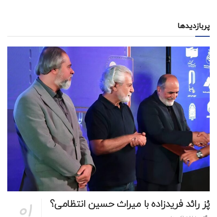
پربازدیدها
پُز رائد فریدزاده با میراث حسین انتظامی؟