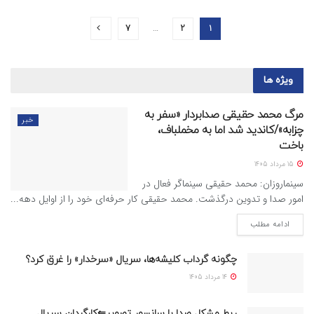
7
…
2
1
ویژه ها
مرگ محمد حقیقی صدابردار «سفر به
خبر
چزابه»/کاندید شد اما به مخملباف،
باخت
15 مرداد 1405
سینماروزان: محمد حقیقی سینماگر فعال در
امور صدا و تدوین درگذشت. محمد حقیقی کار حرفه‌ای خود را از اوایل دهه...
ادامه مطلب
چگونه گرداب کلیشه‌ها، سریال «سرخدار» را غرق کرد؟
14 مرداد 1405
ربط مشکل صدا با سانسور تصویر⇐کارگردان سریال