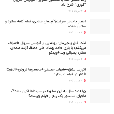
“کوری” شرح داد
13 مرداد 1405
احضار به‌خاطر سرقت؟!/پیمان معادی، فیلم کافه ستاره و
سامان مقدم
12 مرداد 1405
لذت قتل زنجیره‌ای؛ رونمایی از آنونس سریال «اعتراف
می‌کنم» با بازی حامد بهداد، علی مصفا، آزاده صمدی،
ستاره پسیانی و…+ویدئو
12 مرداد 1405
آئورت عشق⇐شهاب حسینی+محمدرضا فروتن+آناهیتا
افشار در فیلم “بی‌دار”
10 مرداد 1405
چرا «صد سال به این سالها» در سینماها اکران نشد؟/
ماجرای سانسور یک ربع از فیلم چیست؟
10 مرداد 1405