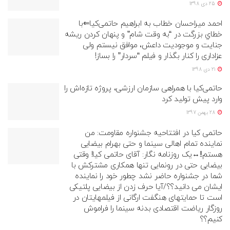
25 دی 1398
احمد میراحسان خطاب به ابراهیم حاتمی‌کیا⇐با
خطاي بزرگت در “به وقت شام” و پنهان كردن ريشه
جنايت و موجوديت داعش، موافق نيستم ولی
عزاداری را کنار بگذار و فیلم “سردار” را بساز!
21 دی 1398
حاتمی‌کیا با همراهی سازمان ارزشی، پروژه تازه‌اش را
وارد پیش تولید کرد
28 بهمن 1397
حاتمی کیا در افتتاحیه جشنواره مقاومت: من
نماینده تمام اهالی سینما و حتی بهرام بیضایی
هستم!!↔یک روزنامه نگار: آقای حاتمی کیا! وقتی
بیضایی حتی در رونمایی تنها همکاری مشترکش با
شما در جشنواره حاضر نشد چطور خود را نماینده
ایشان می دانید؟؟/آیا حرف زدن از بیضایی پلتیکی
است تا حمایتهای هنگفت ارگانی از فیلمهایتان در
روزگار ریاضت اقتصادی بدنه سینما را فراموش
کنیم؟؟