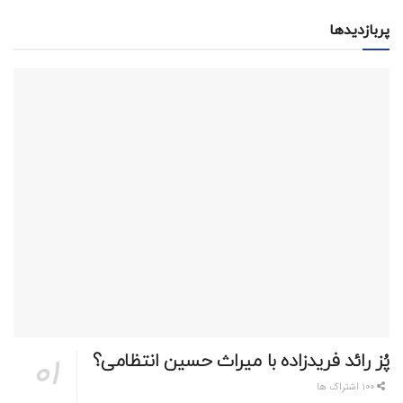
پربازدیدها
پُز رائد فریدزاده با میراث حسین انتظامی؟
100 اشتراک ها