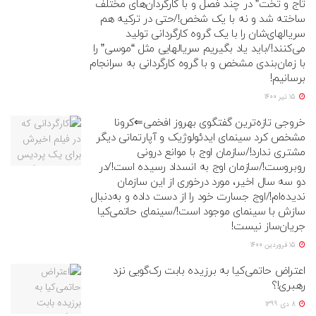
تاج و تخت” در چند فصل و با کارگردان‌های مختلف
ساخته شد و نه با یک شخص!/حتی در ترکیه هم
سریالهای‌شان را با یک گروه کارگردانی تولید
می‌کنند!/باید یاد بگیریم سریالهایی مثل “موسی” را
با زمان‌بندی مشخص و با گروه کارگردانی به سرانجام
برسانیم!
15 تیر 1400
خروجی تازه‌ترین گفتگوی بهروز افخمی⇐کرونا
مشخص کرد سینمای ایدئولوژیک و آپارتمانی دیگر
مشتری ندارد!/سازمان اوج با موانع درونی
روبروست!/سازمان اوج به انسداد رسیده است!/در
دو سه سال اخیر، مورد درخوری از این سازمان
ندیده‌ام!/اوج جسارت خود را از دست داده و به‌دنبال
سازش با سینمای موجود است!/سینمای حاتمی‌کیا
جریان‌ساز نیست!
15 فروردین 1400
اعتراض حاتمی‌کیا به برزیده بابت رک‌گویی نزد
رهبری!؟
8 دی 1399