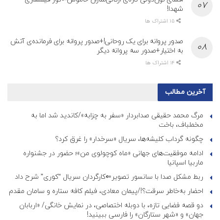
شهدا!
15 اشتراک ها
صدور پروانه برای یک روحانی!+صدور پروانه برای فرمانده‌ی آتش
به اختیار+صدور سه پروانه دیگر
14 اشتراک ها
آخرین مطالب
مرگ محمد حقیقی صدابردار «سفر به چزابه»/کاندید شد اما به
مخملباف، باخت
چگونه گرداب کلیشه‌ها، سریال «سرخدار» را غرق کرد؟
ادامه موفقیت‌های جهانی «ماه کوچولوی من»؛ حضور در جشنواره
ماربیا اسپانیا
ربط مشکل صدا با سانسور تصویر⇐کارگردان سریال “کوری” شرح داد
احضار به‌خاطر سرقت؟!/پیمان معادی، فیلم کافه ستاره و سامان مقدم
دو قصه فضایی تازه، با دوبله اختصاصی، در نمایش خانگی/ «اربابان
جهان» و «شهر ستارگان» را فارسی ببینید!