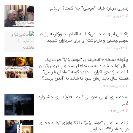
رهبری درباره فیلم “موسی” چه گفت؟+ویدیو
21 شهریور 1404
واکنش ابراهیم حاتمی‌کیا به اقدام تجاوزکارانه رژیم
صهیونیستی و دل‌نوشته‌ای برای سرداران شهید
23 خرداد 1404
چگونه نسخه ۱۴۰دقیقه‌ای “موسی(ع)” ظرف یک
سال تولید شد و به سینماها رسید و پرفروش‌ترین
فیلم غیرکمدی اکران شد؟/چگونه “سلمان فارسی”
هفت سال باید زمان ببرد تا شاید به آنتن برسد؟
5 اردیبهشت 1404
آماده‌سازی نهایی «موسی کلیم‌الله(ع)» برای جشنواره
فجر
29 دی 1403
فیلم سینمایی “موسی(ع)” با تکنولوژی تولید مجازی
در راه فجر۴۳+تصاویر