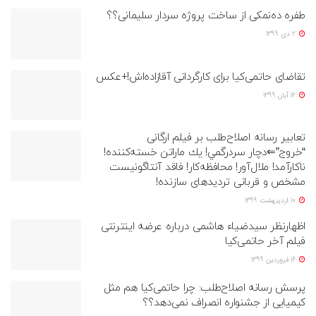
طفره ده‌نمکی از ساخت پروژه سردار سلیمانی؟؟
2 دی 1399
تقاضای حاتمی‌کیا برای کارگردانی آقازاده‌اش!+عکس
12 آبان 1399
تعابیر رسانه اصلاح‌طلب بر فیلم ارگانی
“خروج”⇐دچار سردرگمي! يك ماراتن خسته‌كننده!
ناکارآمد! ملال‌آور! محافظه‌کار! فاقد آنتاگونیست
مشخص و قربانی تردیدهای سازنده!
10 اردیبهشت 1399
اظهارنظر سیدضیاء هاشمی درباره عرضه اینترنتی
فیلم آخر حاتمی‌کیا
16 فروردین 1399
پرسش رسانه اصلاح‌طلب: چرا حاتمی‌کیا هم مثل
کیمیایی از جشنواره انصراف نمی‌دهد؟؟