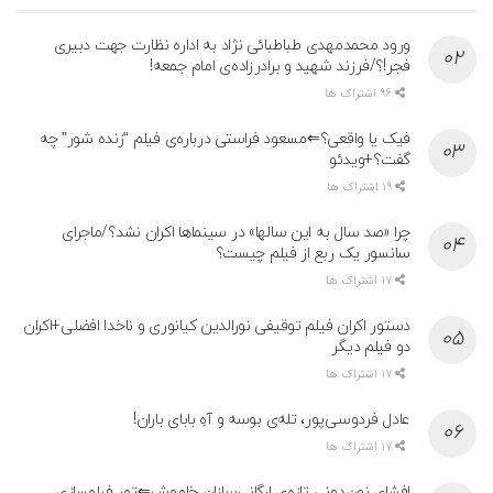
ورود محمدمهدی طباطبائی نژاد به اداره نظارت جهت دبیری
فجر!؟/فرزند شهید و برادرزاده‌ی امام جمعه!
96 اشتراک ها
فیک یا واقعی؟⇐مسعود فراستی درباره‌ی فیلم “زنده شور” چه
گفت؟+ویدئو
19 اشتراک ها
چرا «صد سال به این سالها» در سینماها اکران نشد؟/ماجرای
سانسور یک ربع از فیلم چیست؟
17 اشتراک ها
دستور اکران فیلم توقیفی نورالدین کیانوری و ناخدا افضلی+اکران
دو فیلم دیگر
17 اشتراک ها
عادل فردوسی‌پور، تله‌ی بوسه و آهِ بابای باران!
17 اشتراک ها
افشای نون‌دونی تازه‌ی ارگانی‌سازان خاموش⇐تور فیلمسازی