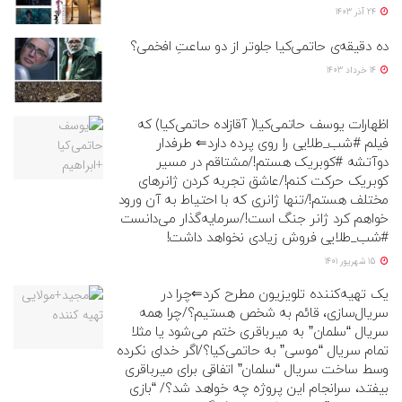
24 آذر 1403
ده دقیقه‌ی حاتمی‌کیا جلوتر از دو ساعتِ افخمی؟
14 خرداد 1403
اظهارات یوسف حاتمی‌کیا( آقازاده حاتمی‌کیا) که
فیلم #شب_طلایی را روی پرده دارد⇐ طرفدار
دوآتشه #کوبریک هستم!/مشتاقم در مسیر
کوبریک حرکت کنم!/عاشق تجربه کردن ژانرهای
مختلف هستم!/تنها ژانری که با احتیاط به آن ورود
خواهم کرد ژانر جنگ است!/سرمایه‌گذار می‌دانست
#شب_طلایی فروش زیادی نخواهد داشت!
15 شهریور 1401
یک تهیه‌کننده تلویزیون مطرح کرد⇐چرا در
سریال‌سازی، قائم به شخص هستیم؟/چرا همه
سریال “سلمان” به میرباقری ختم می‌شود یا مثلا
تمام سریال “موسی” به حاتمی‌کیا؟/اگر خدای نکرده
وسط ساخت سریال “سلمان” اتفاقی برای میرباقری
بیفتد، سرانجام این پروژه چه خواهد شد؟/ “بازی