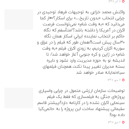
7 آذر 1397
واکنش محمد خزاعی به توجیهات فرهاد توحیدی در
چرایی انتخاب «بدون تاریخ…» برای اسکار؟⇐از کجا
می‌دانید که «به وقت شام» نمی‌توانست فرصت
اکران در آمریکا را داشته باشد؟/متأسفم که نگاه
حاكم بر انتخاب نماينده ايراني اسكار همان نگاه
30سال پيش است!!/همان طور که فیلم را در عراق و
سوریه اکران کردیم، به زودي اكران فيلم «به وقت
شام» در ژاپن و كره جنوبي آغاز خواهد شد/ تا
انديشه نو به حوزه مديريت وارد نشود و دايره
بسته مديران تغيير پيدا نكند، همچنان فیلمهای
سیاه‌نمایانه صادر خواهد شد
7 مهر 1397
توضیحات سازمان ارزشی متمول در چرایی واسپاری
پروژه‌ای جنگی به فیلمسازی که فقط یک فیلم
سینمایی اکران نشده را در کارنامه دارد!/پیشتر قاسم
سلیمانی پیشنهاد ساخت این پروژه را به حاتمی‌کیا
داده بود!!
2 مهر 1397