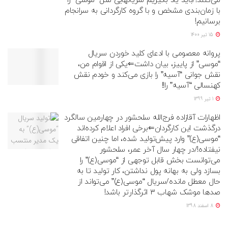
می‌کنند!/باید یاد بگیریم سریالهایی مثل “موسی” را
با زمان‌بندی مشخص و با گروه کارگردانی به سرانجام
برسانیم!
15 تیر 1400
پروانه معصومی با ادعای کلید خوردن سریال
“موسی” از پاییز، بیان داشت⇐یکی از اقوام من،
نقش جوانی “آسیه” را بازی می‌کند و خودم نقش
کهنسالی “آسیه” را!!
1 تیر 1399
اظهارات آقازاده فرج‌الله سلحشور در چهارمین سالگرد
درگذشت این کارگردان⇐برخی افراد اعلام کرده‌اند
“موسی(ع)” وارد پیش‌تولید شده، اما چنین اتفاقی
نیفتاده!/در چهار سال آخر عمر، سلحشور
می‌توانست بخش قابل توجهی از “موسی(ع)” را
بسازد ولی به بهانه پول نداشتن، کار تولید تا به
حال معطل مانده/سریال “موسی(ع)” می‌تواند از
صد‌ها موشک شهاب ۳ اثرگذارتر باشد!
8 اسفند 1398