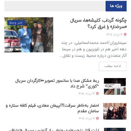
ویژه ها
چگونه گرداب کلیشه‌ها، سریال
خبر وسط
«سرخدار» را غرق کرد؟
14 مرداد 1405
سینماروزان/احمد محمداسماعیلی: در چند
دهه اخیر هم در تلویزیون و هم در سینما
آثار متعددی درباره محیط زیست و تقابل...
ادامه مطلب
ربط مشکل صدا با سانسور تصویر⇐کارگردان سریال
“کوری” شرح داد
13 مرداد 1405
احضار به‌خاطر سرقت؟!/پیمان معادی، فیلم کافه ستاره و
سامان مقدم
12 مرداد 1405
لذت قتل زنجیره‌ای؛ رونمایی از آنونس سریال «اعتراف