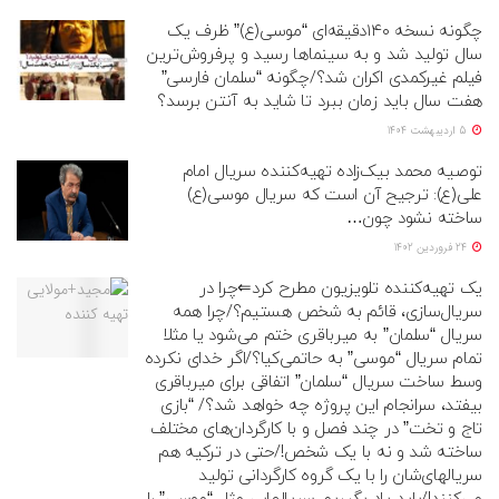
چگونه نسخه ۱۴۰دقیقه‌ای “موسی(ع)” ظرف یک
سال تولید شد و به سینماها رسید و پرفروش‌ترین
فیلم غیرکمدی اکران شد؟/چگونه “سلمان فارسی”
هفت سال باید زمان ببرد تا شاید به آنتن برسد؟
5 اردیبهشت 1404
توصیه محمد بیک‌زاده تهیه‌کننده سریال امام
علی(ع): ترجیح آن است که سریال موسی(ع)
ساخته نشود چون…
24 فروردین 1402
یک تهیه‌کننده تلویزیون مطرح کرد⇐چرا در
سریال‌سازی، قائم به شخص هستیم؟/چرا همه
سریال “سلمان” به میرباقری ختم می‌شود یا مثلا
تمام سریال “موسی” به حاتمی‌کیا؟/اگر خدای نکرده
وسط ساخت سریال “سلمان” اتفاقی برای میرباقری
بیفتد، سرانجام این پروژه چه خواهد شد؟/ “بازی
تاج و تخت” در چند فصل و با کارگردان‌های مختلف
ساخته شد و نه با یک شخص!/حتی در ترکیه هم
سریالهای‌شان را با یک گروه کارگردانی تولید