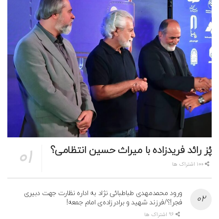
پُز رائد فریدزاده با میراث حسین انتظامی؟
100 اشتراک ها
ورود محمدمهدی طباطبائی نژاد به اداره نظارت جهت دبیری
فجر!؟/فرزند شهید و برادرزاده‌ی امام جمعه!
96 اشتراک ها