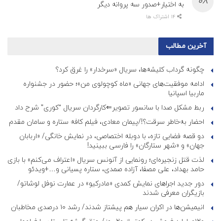
به اختیار+صدور سه پروانه دیگر
14 اشتراک ها
آخرین مطالب
چگونه گرداب کلیشه‌ها، سریال «سرخدار» را غرق کرد؟
ادامه موفقیت‌های جهانی «ماه کوچولوی من»؛ حضور در جشنواره
ماربیا اسپانیا
ربط مشکل صدا با سانسور تصویر⇐کارگردان سریال “کوری” شرح داد
احضار به‌خاطر سرقت؟!/پیمان معادی، فیلم کافه ستاره و سامان مقدم
دو قصه فضایی تازه، با دوبله اختصاصی، در نمایش خانگی/ «اربابان
جهان» و «شهر ستارگان» را فارسی ببینید!
لذت قتل زنجیره‌ای؛ رونمایی از آنونس سریال «اعتراف می‌کنم» با بازی
حامد بهداد، علی مصفا، آزاده صمدی، ستاره پسیانی و…+ویدئو
دور جدید اجراهای نمایش کمدی «مادرکیو» در عمارت نوفل لوشاتو/
بازیگران معرفی شدند
انیمیشن‌ها در اکران سیار هم پیشتاز شدند/ رشد ۱۰ درصدی مخاطبان