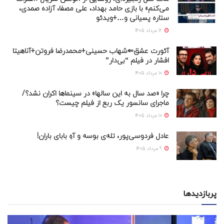
می‌کنم» با بازی حامد بهداد، علی مصفا، آزاده صمدی،
ستاره پسیانی و…+ویدئو
12 مرداد 1405
آئورت عشق⇐شهاب حسینی+محمدرضا فروتن+آناهیتا
افشار در فیلم “بی‌دار”
10 مرداد 1405
چرا «صد سال به این سالها» در سینماها اکران نشد؟/
ماجرای سانسور یک ربع از فیلم چیست؟
10 مرداد 1405
عادل فردوسی‌پور، تله‌ی بوسه و آهِ بابای باران!
9 مرداد 1405
پربازدیدها