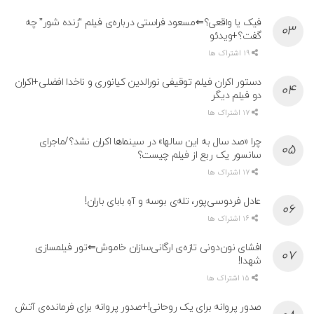
فیک یا واقعی؟⇐مسعود فراستی درباره‌ی فیلم “زنده شور” چه
گفت؟+ویدئو
19 اشتراک ها
دستور اکران فیلم توقیفی نورالدین کیانوری و ناخدا افضلی+اکران
دو فیلم دیگر
17 اشتراک ها
چرا «صد سال به این سالها» در سینماها اکران نشد؟/ماجرای
سانسور یک ربع از فیلم چیست؟
17 اشتراک ها
عادل فردوسی‌پور، تله‌ی بوسه و آهِ بابای باران!
16 اشتراک ها
افشای نون‌دونی تازه‌ی ارگانی‌سازان خاموش⇐تور فیلمسازی
شهدا!
15 اشتراک ها
صدور پروانه برای یک روحانی!+صدور پروانه برای فرمانده‌ی آتش