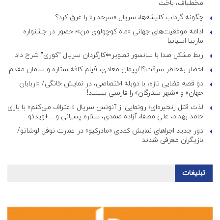
مخملباف، باخت
چگونه گرداب کلیشه‌ها، سریال «سرخدار» را غرق کرد؟
ادامه موفقیت‌های جهانی «ماه کوچولوی من»؛ حضور در جشنواره
ماربیا اسپانیا
ربط مشکل صدا با سانسور تصویر⇐کارگردان سریال “کوری” شرح داد
احضار به‌خاطر سرقت؟!/پیمان معادی، فیلم کافه ستاره و سامان مقدم
دو قصه فضایی تازه، با دوبله اختصاصی، در نمایش خانگی/ «اربابان
جهان» و «شهر ستارگان» را فارسی ببینید!
لذت قتل زنجیره‌ای؛ رونمایی از آنونس سریال «اعتراف می‌کنم» با بازی
حامد بهداد، علی مصفا، آزاده صمدی، ستاره پسیانی و…+ویدئو
دور جدید اجراهای نمایش کمدی «مادرکیو» در عمارت نوفل لوشاتو/
بازیگران معرفی شدند
تبلیغات