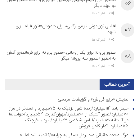
دو فیلم دیگر
17 اشتراک ها
افشای نون‌دونی تازه‌ی ارگانی‌سازان خاموش⇐تور فیلمسازی
شهدا!
16 اشتراک ها
صدور پروانه برای یک روحانی!+صدور پروانه برای فرمانده‌ی آتش
به اختیار+صدور سه پروانه دیگر
14 اشتراک ها
آخرین مطالب
نمایش «برای فروش» و گرایشات مردمی
جیمز باند ۱۱۴میلیارد/زنده شور نزدیک به ۷۵میلیارد و استخر در مرز
۷۰میلیارد/عبور آنتیک از ۶۰میلیارد/تهران‌کنارت ۵۴میلیارد/خواب‌نما
در آستانه ۵میلیارد/لباس شخصی ۳میلیارد/نبرد با خرچنگ
۱/۵میلیارد+آمار کامل فروش
مرگ محمد حقیقی صدابردار «سفر به چزابه»/کاندید شد اما به