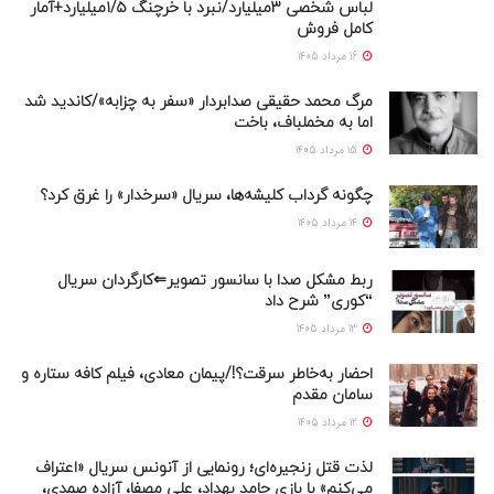
لباس شخصی ۳میلیارد/نبرد با خرچنگ ۱/۵میلیارد+آمار
کامل فروش
16 مرداد 1405
مرگ محمد حقیقی صدابردار «سفر به چزابه»/کاندید شد
اما به مخملباف، باخت
15 مرداد 1405
چگونه گرداب کلیشه‌ها، سریال «سرخدار» را غرق کرد؟
14 مرداد 1405
ربط مشکل صدا با سانسور تصویر⇐کارگردان سریال
“کوری” شرح داد
13 مرداد 1405
احضار به‌خاطر سرقت؟!/پیمان معادی، فیلم کافه ستاره و
سامان مقدم
12 مرداد 1405
لذت قتل زنجیره‌ای؛ رونمایی از آنونس سریال «اعتراف
می‌کنم» با بازی حامد بهداد، علی مصفا، آزاده صمدی،