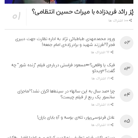
پُز رائد فریدزاده با میراث حسین انتظامی؟
100 اشتراک ها
ورود محمدمهدی طباطبائی نژاد به اداره نظارت جهت دبیری
فجر!؟/فرزند شهید و برادرزاده‌ی امام جمعه!
96 اشتراک ها
فیک یا واقعی؟⇐مسعود فراستی درباره‌ی فیلم “زنده شور” چه
گفت؟+ویدئو
19 اشتراک ها
چرا «صد سال به این سالها» در سینماها اکران نشد؟/ماجرای
سانسور یک ربع از فیلم چیست؟
18 اشتراک ها
عادل فردوسی‌پور، تله‌ی بوسه و آهِ بابای باران!
17 اشتراک ها
دستور اکران فیلم توقیفی نورالدین کیانوری و ناخدا افضلی+اکران