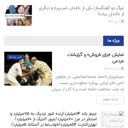
مرگ دو آهنگساز؛ یکی از خاندان شب‌پره و دیگری
از خاندان بیات!
9 تیر 1404
ویژه ها
نمایش «برای فروش» و گرایشات
خبر وسط
مردمی
16 مرداد 1405
سینماروزان/احمد محمداسماعیلی: در سالهای
اخیر تئاتر ایرانی رویکرد متفاوت‌تری نسبت
به جلب مخاطب داشته است و با گذر از جریان...
ادامه مطلب
جیمز باند ۱۱۴میلیارد/زنده شور نزدیک به ۷۵میلیارد و
استخر در مرز ۷۰میلیارد/عبور آنتیک از ۶۰میلیارد/
تهران‌کنارت ۵۴میلیارد/خواب‌نما در آستانه ۵میلیارد/