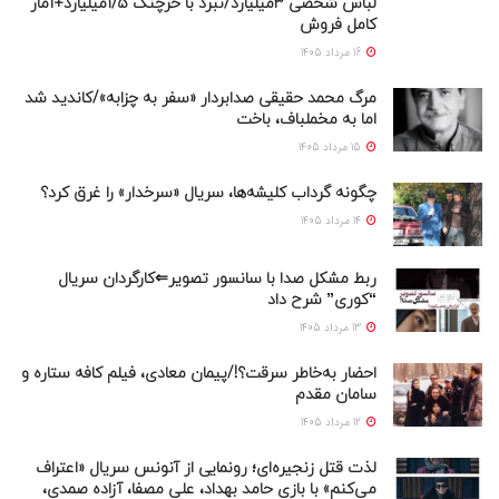
لباس شخصی ۳میلیارد/نبرد با خرچنگ ۱/۵میلیارد+آمار
کامل فروش
16 مرداد 1405
مرگ محمد حقیقی صدابردار «سفر به چزابه»/کاندید شد
اما به مخملباف، باخت
15 مرداد 1405
چگونه گرداب کلیشه‌ها، سریال «سرخدار» را غرق کرد؟
14 مرداد 1405
ربط مشکل صدا با سانسور تصویر⇐کارگردان سریال
“کوری” شرح داد
13 مرداد 1405
احضار به‌خاطر سرقت؟!/پیمان معادی، فیلم کافه ستاره و
سامان مقدم
12 مرداد 1405
لذت قتل زنجیره‌ای؛ رونمایی از آنونس سریال «اعتراف
می‌کنم» با بازی حامد بهداد، علی مصفا، آزاده صمدی،