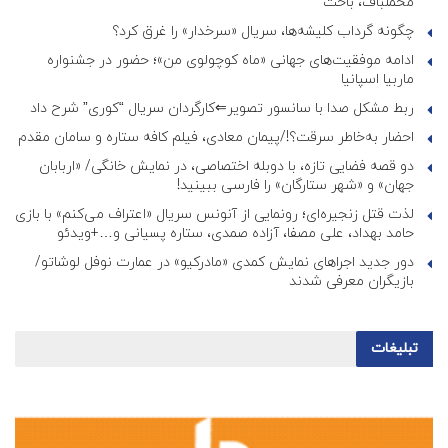
مخملباف، باخت
چگونه گرداب کلیشه‌ها، سریال «سرخدار» را غرق کرد؟
ادامه موفقیت‌های جهانی «ماه کوچولوی من»؛ حضور در جشنواره
ماربیا اسپانیا
ربط مشکل صدا با سانسور تصویر⇐کارگردان سریال “کوری” شرح داد
احضار به‌خاطر سرقت؟!/پیمان معادی، فیلم کافه ستاره و سامان مقدم
دو قصه فضایی تازه، با دوبله اختصاصی، در نمایش خانگی/ «اربابان
جهان» و «شهر ستارگان» را فارسی ببینید!
لذت قتل زنجیره‌ای؛ رونمایی از آنونس سریال «اعتراف می‌کنم» با بازی
حامد بهداد، علی مصفا، آزاده صمدی، ستاره پسیانی و…+ویدئو
دور جدید اجراهای نمایش کمدی «مادرکیو» در عمارت نوفل لوشاتو/
بازیگران معرفی شدند
تبلیغات