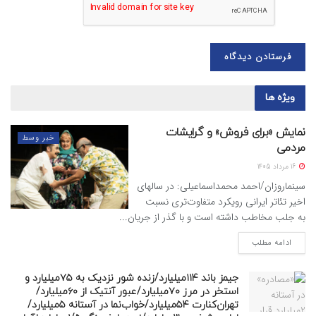
ویژه ها
نمایش «برای فروش» و گرایشات
خبر وسط
مردمی
16 مرداد 1405
سینماروزان/احمد محمداسماعیلی: در سالهای
اخیر تئاتر ایرانی رویکرد متفاوت‌تری نسبت
به جلب مخاطب داشته است و با گذر از جریان...
ادامه مطلب
جیمز باند ۱۱۴میلیارد/زنده شور نزدیک به ۷۵میلیارد و
استخر در مرز ۷۰میلیارد/عبور آنتیک از ۶۰میلیارد/
تهران‌کنارت ۵۴میلیارد/خواب‌نما در آستانه ۵میلیارد/