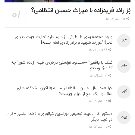
پُز رائد فریدزاده با میراث حسین انتظامی؟
100 اشتراک ها
ورود محمدمهدی طباطبائی نژاد به اداره نظارت جهت دبیری
فجر!؟/فرزند شهید و برادرزاده‌ی امام جمعه!
96 اشتراک ها
فیک یا واقعی؟⇐مسعود فراستی درباره‌ی فیلم “زنده شور” چه
گفت؟+ویدئو
19 اشتراک ها
چرا «صد سال به این سالها» در سینماها اکران نشد؟/ماجرای
سانسور یک ربع از فیلم چیست؟
18 اشتراک ها
دستور اکران فیلم توقیفی نورالدین کیانوری و ناخدا افضلی+اکران
دو فیلم دیگر
17 اشتراک ها