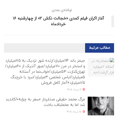
نوشته‌ی بعدی
آغاز اکران فیلم کمدی «خجالت نکش ۲» از چهارشنبه ۱۶
خردادماه
مطالب
مرتبط
جیمز باند ۱۱۴میلیارد/زنده شور نزدیک به ۷۵میلیارد
و استخر در مرز ۷۰میلیارد/عبور آنتیک از ۶۰میلیارد/
تهران‌کنارت ۵۴میلیارد/خواب‌نما در آستانه
۵میلیارد/لباس شخصی ۳میلیارد/نبرد با خرچنگ
۱/۵میلیارد+آمار کامل فروش
16 مرداد 1405
مرگ محمد حقیقی صدابردار «سفر به چزابه»/کاندید
شد اما به مخملباف، باخت
15 مرداد 1405