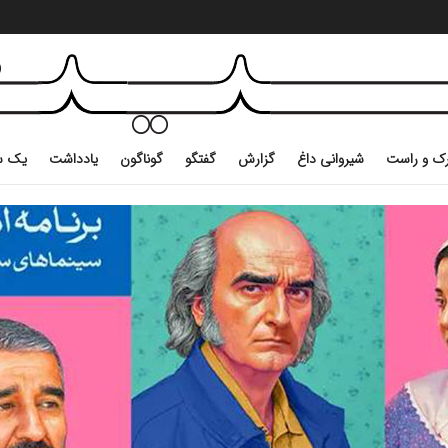
ک و راست
شیروانی داغ
گزارش
گفتگو
گوناگون
یادداشت
یک س