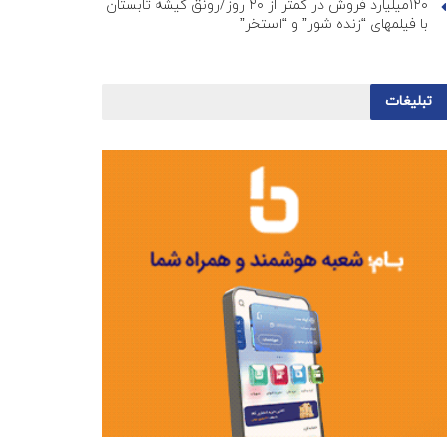
۱۲۰میلیارد فروش در کمتر از ۲۰ روز/رونق گیشه تابستان
با فیلمهای “زنده شور” و “استخر”
تبلیغات