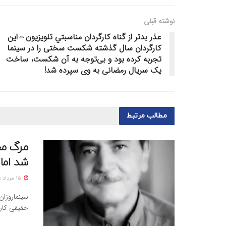
نوشته قبلی
عذر بدتر از گناه كارگردان مناسبتي تلويزيون⇔این
کارگردان سال گذشته شکست سختی را در سینما
تجربه کرده بود و بی‌توجه به آن شکست، ساخت
یک سریال رمضانی به وی سپرده شد!
مطالب
مرتبط
مرگ مح
شد اما
15 مرداد 1405
سینماروزا
حقیقی کار 