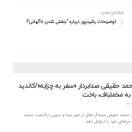
نوشته‌ی بعدی
توضیحات رشیدپور درباره “بنفش شدن ناگهانی”!
مد حقیقی صدابردار «سفر به چزابه»/کاندید
 به مخملباف، باخت
ن: محمد حقیقی سینماگر فعال در امور صدا و تدوین درگذشت. محمد
حرفه‌ای خود را از اوایل دهه...