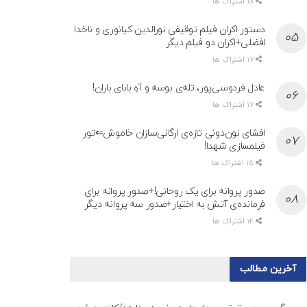
18 اشتراک ها
دستور اکران فیلم توقیفی نورالدین کیانوری و ناخدا
افضلی+اکران دو فیلم دیگر
17 اشتراک ها
عادل فردوسی‌پور، تله‌ی بوسه و آهِ بابای باران!
17 اشتراک ها
افشای نون‌دونی تازه‌ی ارگانی‌سازان خاموش⇐تور
فیلمسازی شهدا!
15 اشتراک ها
صدور پروانه برای یک روحانی!+صدور پروانه برای
فرمانده‌ی آتش به اختیار+صدور سه پروانه دیگر
14 اشتراک ها
آخرین مطالب