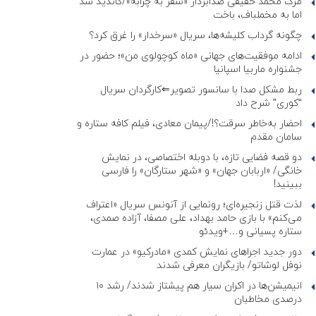
مرگ محمد حقیقی صدابردار «سفر به چزابه»/کاندید شد
اما به مخملباف، باخت
چگونه گرداب کلیشه‌ها، سریال «سرخدار» را غرق کرد؟
ادامه موفقیت‌های جهانی «ماه کوچولوی من»؛ حضور در
جشنواره ماربیا اسپانیا
ربط مشکل صدا با سانسور تصویر⇐کارگردان سریال
“کوری” شرح داد
احضار به‌خاطر سرقت؟!/پیمان معادی، فیلم کافه ستاره و
سامان مقدم
دو قصه فضایی تازه، با دوبله اختصاصی، در نمایش
خانگی/ «اربابان جهان» و «شهر ستارگان» را فارسی
ببینید!
لذت قتل زنجیره‌ای؛ رونمایی از آنونس سریال «اعتراف
می‌کنم» با بازی حامد بهداد، علی مصفا، آزاده صمدی،
ستاره پسیانی و…+ویدئو
دور جدید اجراهای نمایش کمدی «مادرکیو» در عمارت
نوفل لوشاتو/ بازیگران معرفی شدند
انیمیشن‌ها در اکران سیار هم پیشتاز شدند/ رشد ۱۰
درصدی مخاطبان