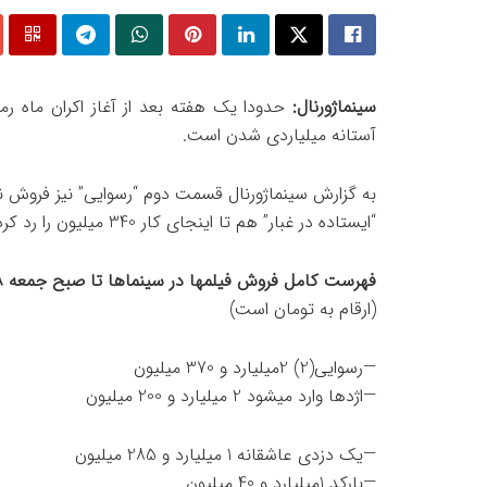
سینماژورنال:
حدودا یک هفته بعد از آغاز اکران ماه رم
آستانه میلیاردی شدن است.
به گزارش سینماژورنال قسمت دوم “رسوایی” نیز فروش نس
“ایستاده در غبار” هم تا اینجای کار 340 میلیون را رد کرده است.
فهرست کامل فروش فیلمها در سینماها تا صبح جمعه 28 خرداد 95
(ارقام به تومان است)
—رسوایی(2) 2میلیارد و 370 میلیون
—اژدها وارد میشود 2 میلیارد و 200 میلیون
—یک دزدی عاشقانه 1 میلیارد و 285 میلیون
—بارکد 1میلیارد و 40 میلیون