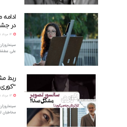
ادامه 
در جشنو
14 مرداد 1405
سینماروزان
علی عطشانی، با 
ربط مش
“کوری”
13 مرداد 1405
سینماروزا
مخاطبان ا