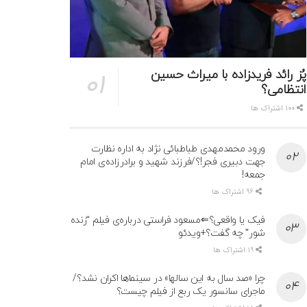
پُز رائد فریدزاده با میراث حسین
انتظامی؟
100 اشتراک ها
ورود محمدمهدی طباطبائی نژاد به اداره نظارت
جهت دبیری فجر!؟/فرزند شهید و برادرزاده‌ی امام
جمعه!
96 اشتراک ها
فیک یا واقعی؟⇐مسعود فراستی درباره‌ی فیلم “زنده
شور” چه گفت؟+ویدئو
19 اشتراک ها
چرا «صد سال به این سالها» در سینماها اکران نشد؟/
ماجرای سانسور یک ربع از فیلم چیست؟