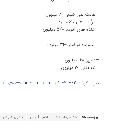
—عادت نمی کنیم 800 میلیون
—مرگ ماهی 610 میلیون
—خنده های آتوسا 570 میلیون
—ایستاده در غبار 340 میلیون
—دلبری 160 میلیون
—ننه نقلی 110 میلیون
پیوند کوتاه:
ttps://www.cinemaroozan.ir/?p=24362
برچسب ها:
28 خرداد 95
باکس آفیس
جدول فروش