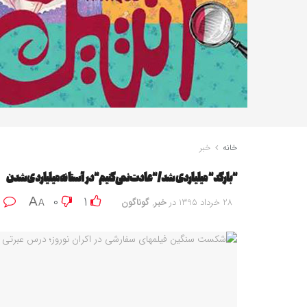
خانه
خبر
“بارکد” میلیاردی شد/”عادت نمی‌کنیم” در آستانه میلیاردی شدن
0
0
1
A
28 خرداد 1395
در
خبر
,
گوناگون
A