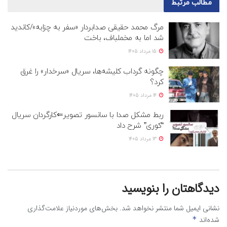
مطالب
مرتبط
مرگ محمد حقیقی صدابردار «سفر به چزابه»/کاندید
شد اما به مخملباف، باخت
15 مرداد 1405
چگونه گرداب کلیشه‌ها، سریال «سرخدار» را غرق
کرد؟
14 مرداد 1405
ربط مشکل صدا با سانسور تصویر⇐کارگردان سریال
“کوری” شرح داد
13 مرداد 1405
دیدگاهتان را بنویسید
نشانی ایمیل شما منتشر نخواهد شد.
بخش‌های موردنیاز علامت‌گذاری
شده‌اند
*