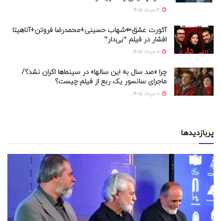
12 مرداد 1405
آئورت عشق⇐شهاب حسینی+محمدرضا فروتن+آناهیتا
افشار در فیلم “بی‌دار”
10 مرداد 1405
چرا «صد سال به این سالها» در سینماها اکران نشد؟/
ماجرای سانسور یک ربع از فیلم چیست؟
10 مرداد 1405
پربازدیدها