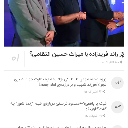
پُز رائد فریدزاده با میراث حسین انتظامی؟
100 اشتراک ها
ورود محمدمهدی طباطبائی نژاد به اداره نظارت جهت دبیری
فجر!؟/فرزند شهید و برادرزاده‌ی امام جمعه!
96 اشتراک ها
فیک یا واقعی؟⇐مسعود فراستی درباره‌ی فیلم “زنده شور” چه
گفت؟+ویدئو
19 اشتراک ها
چرا «صد سال به این سالها» در سینماها اکران نشد؟/ماجرای