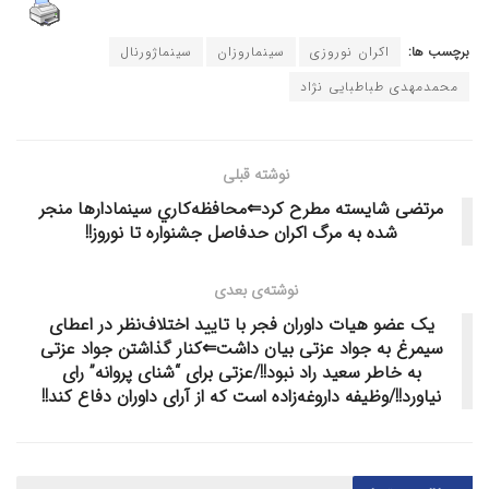
برچسب ها:
اکران نوروزی
سینماروزان
سینماژورنال
محمدمهدی طباطبایی نژاد
نوشته قبلی
مرتضی شایسته مطرح کرد⇐محافظه‌كاري سينمادارها منجر
شده به مرگ اکران حدفاصل جشنواره تا نوروز!!
نوشته‌ی بعدی
یک عضو هیات داوران فجر با تایید اختلاف‌نظر در اعطای
سیمرغ به جواد عزتی بیان داشت⇐کنار گذاشتن جواد عزتی
به خاطر سعید راد نبود!!/عزتی برای “شنای پروانه” رای
نیاورد!!/وظیفه داروغه‌زاده است که از آرای داوران دفاع کند!!