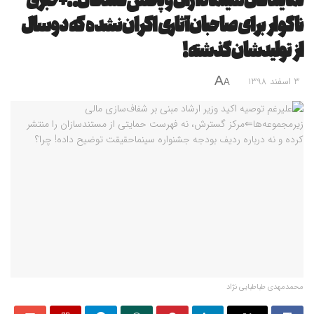
نمایندگان سینماداران و پخش‌کنندگان!!+خبری
ناگوار برای صاحبان آثاری اکران نشده که دو سال
از تولیدشان گذشته!
A
3 اسفند 1398
A
محمدمهدی طباطبایی نژاد