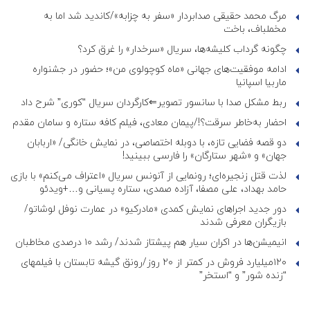
مرگ محمد حقیقی صدابردار «سفر به چزابه»/کاندید شد اما به
مخملباف، باخت
چگونه گرداب کلیشه‌ها، سریال «سرخدار» را غرق کرد؟
ادامه موفقیت‌های جهانی «ماه کوچولوی من»؛ حضور در جشنواره
ماربیا اسپانیا
ربط مشکل صدا با سانسور تصویر⇐کارگردان سریال “کوری” شرح داد
احضار به‌خاطر سرقت؟!/پیمان معادی، فیلم کافه ستاره و سامان مقدم
دو قصه فضایی تازه، با دوبله اختصاصی، در نمایش خانگی/ «اربابان
جهان» و «شهر ستارگان» را فارسی ببینید!
لذت قتل زنجیره‌ای؛ رونمایی از آنونس سریال «اعتراف می‌کنم» با بازی
حامد بهداد، علی مصفا، آزاده صمدی، ستاره پسیانی و…+ویدئو
دور جدید اجراهای نمایش کمدی «مادرکیو» در عمارت نوفل لوشاتو/
بازیگران معرفی شدند
انیمیشن‌ها در اکران سیار هم پیشتاز شدند/ رشد ۱۰ درصدی مخاطبان
۱۲۰میلیارد فروش در کمتر از ۲۰ روز/رونق گیشه تابستان با فیلمهای
“زنده شور” و “استخر”