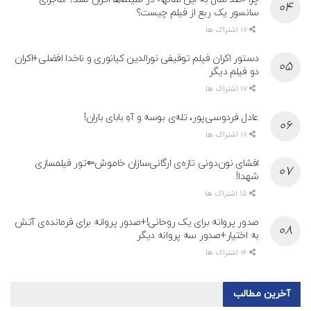
سانسور یک ربع از فیلم چیست؟
17 اشتراک ها
دستور اکران فیلم توقیفی نورالدین کیانوری و ناخدا افضلی+اکران
دو فیلم دیگر
17 اشتراک ها
عادل فردوسی‌پور، تله‌ی بوسه و آهِ بابای باران!
17 اشتراک ها
افشای نون‌دونی تازه‌ی ارگانی‌سازان خاموش⇐تور فیلمسازی
شهدا!
15 اشتراک ها
صدور پروانه برای یک روحانی!+صدور پروانه برای فرمانده‌ی آتش
به اختیار+صدور سه پروانه دیگر
14 اشتراک ها
آخرین مطالب