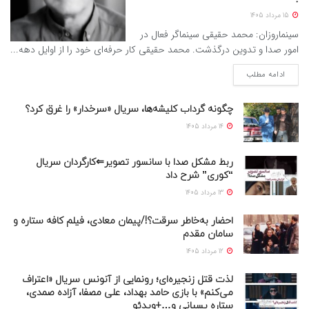
15 مرداد 1405
سینماروزان: محمد حقیقی سینماگر فعال در
امور صدا و تدوین درگذشت. محمد حقیقی کار حرفه‌ای خود را از اوایل دهه...
ادامه مطلب
چگونه گرداب کلیشه‌ها، سریال «سرخدار» را غرق کرد؟
14 مرداد 1405
ربط مشکل صدا با سانسور تصویر⇐کارگردان سریال
“کوری” شرح داد
13 مرداد 1405
احضار به‌خاطر سرقت؟!/پیمان معادی، فیلم کافه ستاره و
سامان مقدم
12 مرداد 1405
لذت قتل زنجیره‌ای؛ رونمایی از آنونس سریال «اعتراف
می‌کنم» با بازی حامد بهداد، علی مصفا، آزاده صمدی،
ستاره پسیانی و…+ویدئو