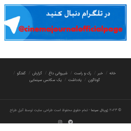
خانه
خبر
رک و راست
شیروانی داغ
گزارش
گفتگو
گوناگون
یادداشت
یک سکانس سینمایی
© 2023
ژورنال سینما
- تمام حقوق محفوظ است
طراحی سایت توسط آنیل طراح