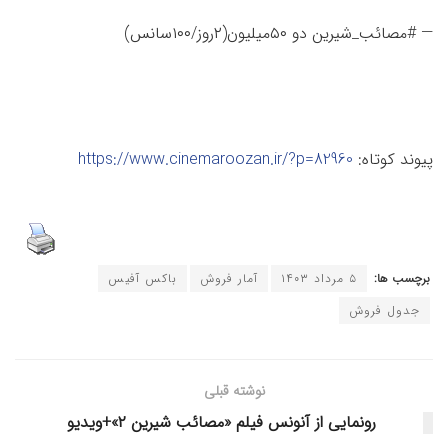
— #مصائب_شیرین دو ۵۰میلیون(۲روز/۱۰۰سانس)
پیوند کوتاه:
https://www.cinemaroozan.ir/?p=82960
برچسب ها:
۵ مرداد ۱۴۰۳
آمار فروش
باکس آفیس
جدول فروش
نوشته قبلی
رونمایی از آنونس فیلم «مصائب شیرین ۲»+ویدیو