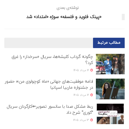
نوشته‌ی بعدی
«پینک فلوید و فلسفه» سوژه «امتداد» شد
مطالب
مرتبط
چگونه گرداب کلیشه‌ها، سریال «سرخدار» را غرق
کرد؟
14 مرداد 1405
ادامه موفقیت‌های جهانی «ماه کوچولوی من»؛ حضور
در جشنواره ماربیا اسپانیا
14 مرداد 1405
ربط مشکل صدا با سانسور تصویر⇐کارگردان سریال
“کوری” شرح داد
13 مرداد 1405