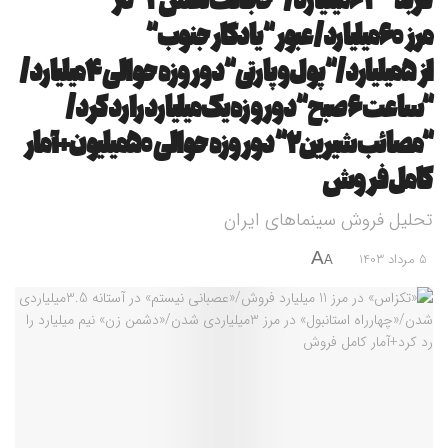
گربه” ۶۳میلیارد/”خجالت نکش۲” در
مرز ۶۰میلیارد/عبور “یادگار جنوب”
از ۵میلیارد/”پول و پارتی” دوروزه حوالی ۴میلیارد/
“ساعت ۶ صبح” دوروزه یک میلیارد را رد کرد/
“مصائب شیرین۲” دوروزه حوالی ۵۰میلیون+آمار
کامل فروش
تحلیل فروش سینماهای ایران
A
5 مرداد 1403
A