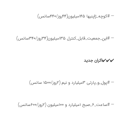
— #کوچه_ژاپنیها ۱۴۵میلیون(۴۴روز/۴۴۰سانس)
— #این_جمعیت_قابل_کنترل ۱۳۵میلیون(۳۴روز/۳۴۰سانس)
✔️✔️✔️
اکران جدید
— #پول_و_پارتی ۳میلیارد و نیم (۲روز/۱۵۰۰ سانس)
— #ساعت_۶_صبح ۱میلیارد و ۱۰۰میلیون (۲روز/۶۰۰سانس)