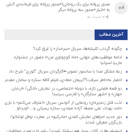
صدور پروانه برای یک روحانی!+صدور پروانه برای فرمانده‌ی آتش
به اختیار+صدور سه پروانه دیگر
14 اشتراک ها
آخرین مطالب
چگونه گرداب کلیشه‌ها، سریال «سرخدار» را غرق کرد؟
ادامه موفقیت‌های جهانی «ماه کوچولوی من»؛ حضور در جشنواره
ماربیا اسپانیا
ربط مشکل صدا با سانسور تصویر⇐کارگردان سریال “کوری” شرح داد
احضار به‌خاطر سرقت؟!/پیمان معادی، فیلم کافه ستاره و سامان مقدم
دو قصه فضایی تازه، با دوبله اختصاصی، در نمایش خانگی/ «اربابان
جهان» و «شهر ستارگان» را فارسی ببینید!
لذت قتل زنجیره‌ای؛ رونمایی از آنونس سریال «اعتراف می‌کنم» با بازی
حامد بهداد، علی مصفا، آزاده صمدی، ستاره پسیانی و…+ویدئو
دور جدید اجراهای نمایش کمدی «مادرکیو» در عمارت نوفل لوشاتو/
بازیگران معرفی شدند
انیمیشن‌ها در اکران سیار هم پیشتاز شدند/ رشد ۱۰ درصدی مخاطبان