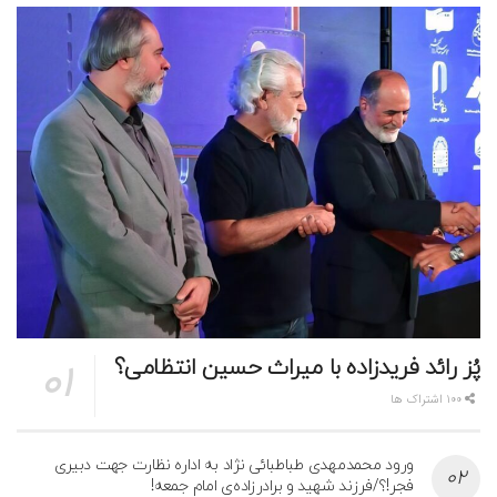
پُز رائد فریدزاده با میراث حسین انتظامی؟
100 اشتراک ها
ورود محمدمهدی طباطبائی نژاد به اداره نظارت جهت دبیری
فجر!؟/فرزند شهید و برادرزاده‌ی امام جمعه!