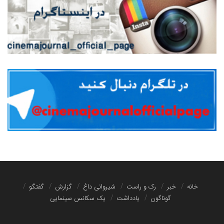
خانه
خبر
رک و راست
شیروانی داغ
گزارش
گفتگو
گوناگون
یادداشت
یک سکانس سینمایی