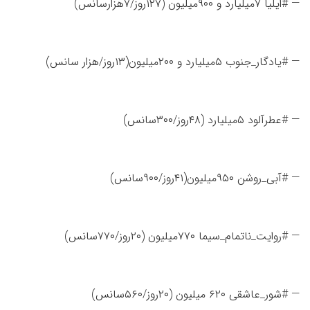
— #ایلیا ۷میلیارد و ۹۰۰میلیون (۱۲۷روز/۷هزارسانس)
— #یادگار_جنوب ۵میلیارد و ۲۰۰میلیون(۱۳روز/هزار سانس)
— #عطرآلود ۵میلیارد (۴۸روز/۳۰۰سانس)
— #آبی_روشن ۹۵۰میلیون(۴۱روز/۹۰۰سانس)
— #روایت_ناتمام_سیما ۷۷۰میلیون (۲۰روز/۷۷۰سانس)
— #شور_عاشقی ۶۲۰ میلیون (۲۰روز/۵۶۰سانس)