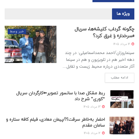
ویژه ها
چگونه گرداب کلیشه‌ها، سریال
خبر وسط
«سرخدار» را غرق کرد؟
14 مرداد 1405
سینماروزان/احمد محمداسماعیلی: در چند
دهه اخیر هم در تلویزیون و هم در سینما
آثار متعددی درباره محیط زیست و تقابل...
ادامه مطلب
ربط مشکل صدا با سانسور تصویر⇐کارگردان سریال
“کوری” شرح داد
13 مرداد 1405
احضار به‌خاطر سرقت؟!/پیمان معادی، فیلم کافه ستاره و
سامان مقدم
12 مرداد 1405