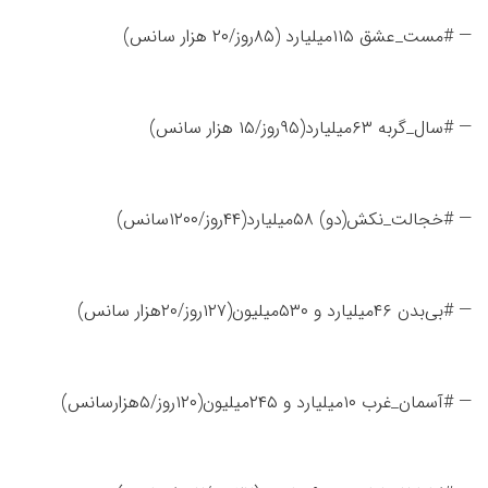
— #مست_عشق ۱۱۵میلیارد (۸۵روز/۲۰ هزار سانس)
— #سال_گربه ۶۳میلیارد(۹۵روز/۱۵ هزار سانس)
— #خجالت_نکش(دو) ۵۸میلیارد(۴۴روز/۱۲۰۰سانس)
— #بی‌بدن ۴۶میلیارد و ۵۳۰میلیون(۱۲۷روز/۲۰هزار سانس)
— #آسمان_غرب ۱۰میلیارد و ۲۴۵میلیون(۱۲۰روز/۵هزارسانس)