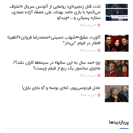
لذت قتل زنجیره‌ای؛ رونمایی از آنونس سریال «اعتراف
می‌کنم» با بازی حامد بهداد، علی مصفا، آزاده صمدی،
ستاره پسیانی و…+ویدئو
12 مرداد 1405
آئورت عشق⇐شهاب حسینی+محمدرضا فروتن+آناهیتا
افشار در فیلم “بی‌دار”
10 مرداد 1405
چرا «صد سال به این سالها» در سینماها اکران نشد؟/
ماجرای سانسور یک ربع از فیلم چیست؟
10 مرداد 1405
عادل فردوسی‌پور، تله‌ی بوسه و آهِ بابای باران!
9 مرداد 1405
پربازدیدها