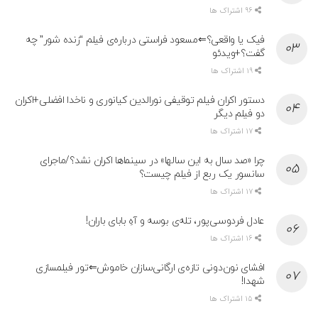
96 اشتراک ها
فیک یا واقعی؟⇐مسعود فراستی درباره‌ی فیلم “زنده شور” چه
گفت؟+ویدئو
19 اشتراک ها
دستور اکران فیلم توقیفی نورالدین کیانوری و ناخدا افضلی+اکران
دو فیلم دیگر
17 اشتراک ها
چرا «صد سال به این سالها» در سینماها اکران نشد؟/ماجرای
سانسور یک ربع از فیلم چیست؟
17 اشتراک ها
عادل فردوسی‌پور، تله‌ی بوسه و آهِ بابای باران!
16 اشتراک ها
افشای نون‌دونی تازه‌ی ارگانی‌سازان خاموش⇐تور فیلمسازی
شهدا!
15 اشتراک ها