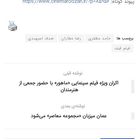
پیوند کوتاه:
https://www.cinemaroozan.ir/?p=85956
برچسب ها:
حامد مظفری
رضا عطاران
صدف اسپهبدی
فیلم قیف
نوشته قبلی
اکران ویژه فیلم سینمایی «ماهور» با حضور جمعی از
هنرمندان
نوشته‌ی بعدی
عمان میزبان «مجموعه معاصر» می‌شود