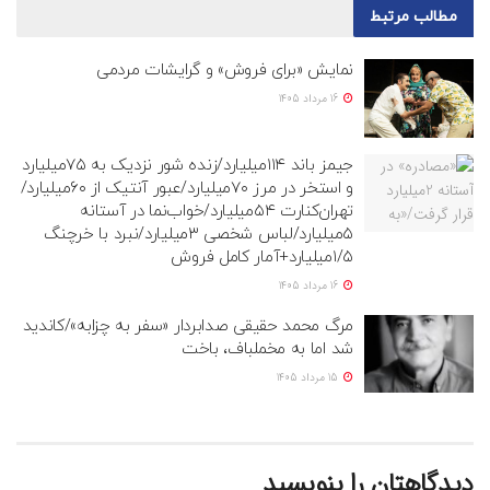
مطالب
مرتبط
نمایش «برای فروش» و گرایشات مردمی
16 مرداد 1405
جیمز باند ۱۱۴میلیارد/زنده شور نزدیک به ۷۵میلیارد
و استخر در مرز ۷۰میلیارد/عبور آنتیک از ۶۰میلیارد/
تهران‌کنارت ۵۴میلیارد/خواب‌نما در آستانه
۵میلیارد/لباس شخصی ۳میلیارد/نبرد با خرچنگ
۱/۵میلیارد+آمار کامل فروش
16 مرداد 1405
مرگ محمد حقیقی صدابردار «سفر به چزابه»/کاندید
شد اما به مخملباف، باخت
15 مرداد 1405
دیدگاهتان را بنویسید