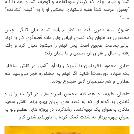
شد” و فیلم “چاه” که گرفتار سوءتفاهم و توقیف شد و بعد با نام
“جمیل” عرضه شد! عقبه دستیاری بخشی او را به “قیف” کشانده؟
یا …؟
-شروع فیلم قدری کُند به نظر می‌آید شاید برای تازگی چنین
محصولی به عنوان یک کمدی ایرانی ولی ذات قصه‌گوی کار با نهاد
ایرانی‌جماعت عجین است پس فیلم را میشود دنبال کرد و رفته
رفته با حال و هوای آن منطبق و تا پایان رفت.
+بازی محمود نظرعلیان با فیزیکی یادآور آشیل در نقش سلطان
یک سیاره دوردست! شاید اگر فیلم به جشنواره فجر می‌رسید هم
عطاران و هم نظرعلیان لایق سیمرغ بودند.
+اجرای ظریف و همدلانه محسن امیریوسفی در ترکیب رئال و
فانتزی به گونه ای که به قصه های پریان پهلو بزند. نقش سعید
ملکان به‌عنوان یک تهیه‌کننده رشدکرده در پروژه های عظیم-ولو به
عنوان چهره پرداز- به شدت کمک کرده به باورپذیر شدن کار.