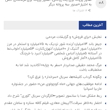
به اختیار+صدور سه پروانه دیگر
14 اشتراک ها
آخرین مطالب
نمایش «برای فروش» و گرایشات مردمی
جیمز باند ۱۱۴میلیارد/زنده شور نزدیک به ۷۵میلیارد و استخر در مرز
۷۰میلیارد/عبور آنتیک از ۶۰میلیارد/تهران‌کنارت ۵۴میلیارد/خواب‌نما
در آستانه ۵میلیارد/لباس شخصی ۳میلیارد/نبرد با خرچنگ
۱/۵میلیارد+آمار کامل فروش
مرگ محمد حقیقی صدابردار «سفر به چزابه»/کاندید شد اما به
مخملباف، باخت
چگونه گرداب کلیشه‌ها، سریال «سرخدار» را غرق کرد؟
ادامه موفقیت‌های جهانی «ماه کوچولوی من»؛ حضور در جشنواره
ماربیا اسپانیا
ربط مشکل صدا با سانسور تصویر⇐کارگردان سریال “کوری” شرح داد
احضار به‌خاطر سرقت؟!/پیمان معادی، فیلم کافه ستاره و سامان مقدم