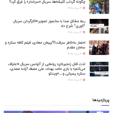
چگونه گرداب کلیشه‌ها، سریال «سرخدار» را غرق کرد؟
14 مرداد 1405
ربط مشکل صدا با سانسور تصویر⇐کارگردان سریال
“کوری” شرح داد
13 مرداد 1405
احضار به‌خاطر سرقت؟!/پیمان معادی، فیلم کافه ستاره و
سامان مقدم
12 مرداد 1405
لذت قتل زنجیره‌ای؛ رونمایی از آنونس سریال «اعتراف
می‌کنم» با بازی حامد بهداد، علی مصفا، آزاده صمدی،
ستاره پسیانی و…+ویدئو
12 مرداد 1405
پربازدیدها