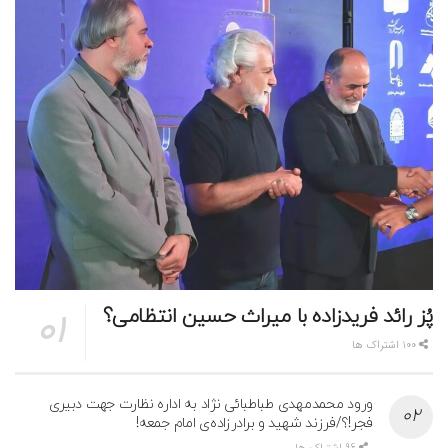
پُز رائد فریدزاده با میراث حسین انتظامی؟
100 اشتراک ها
ورود محمدمهدی طباطبائی نژاد به اداره نظارت جهت دبیری
فجر!؟/فرزند شهید و برادرزاده‌ی امام جمعه!