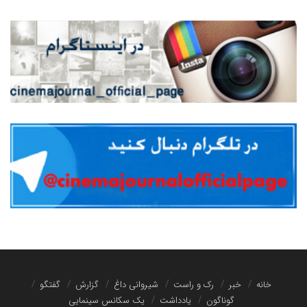
خانه
خبر
رک و راست
شیروانی داغ
گزارش
گفتگو
گوناگون
یادداشت
یک سکانس سینمایی