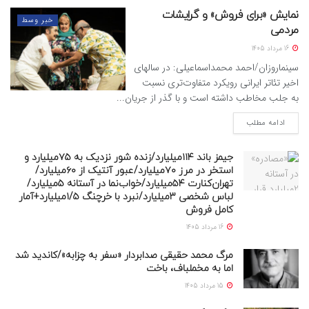
نمایش «برای فروش» و گرایشات
خبر وسط
مردمی
16 مرداد 1405
سینماروزان/احمد محمداسماعیلی: در سالهای
اخیر تئاتر ایرانی رویکرد متفاوت‌تری نسبت
به جلب مخاطب داشته است و با گذر از جریان...
ادامه مطلب
جیمز باند ۱۱۴میلیارد/زنده شور نزدیک به ۷۵میلیارد و
استخر در مرز ۷۰میلیارد/عبور آنتیک از ۶۰میلیارد/
تهران‌کنارت ۵۴میلیارد/خواب‌نما در آستانه ۵میلیارد/
لباس شخصی ۳میلیارد/نبرد با خرچنگ ۱/۵میلیارد+آمار
کامل فروش
16 مرداد 1405
مرگ محمد حقیقی صدابردار «سفر به چزابه»/کاندید شد
اما به مخملباف، باخت
15 مرداد 1405