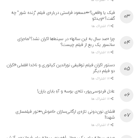
96 اشتراک ها
فیک یا واقعی؟⇐مسعود فراستی درباره‌ی فیلم “زنده شور” چه
گفت؟+ویدئو
19 اشتراک ها
چرا «صد سال به این سالها» در سینماها اکران نشد؟/ماجرای
سانسور یک ربع از فیلم چیست؟
18 اشتراک ها
دستور اکران فیلم توقیفی نورالدین کیانوری و ناخدا افضلی+اکران
دو فیلم دیگر
17 اشتراک ها
عادل فردوسی‌پور، تله‌ی بوسه و آهِ بابای باران!
17 اشتراک ها
افشای نون‌دونی تازه‌ی ارگانی‌سازان خاموش⇐تور فیلمسازی
شهدا!
16 اشتراک ها
صدور پروانه برای یک روحانی!+صدور پروانه برای فرمانده‌ی آتش