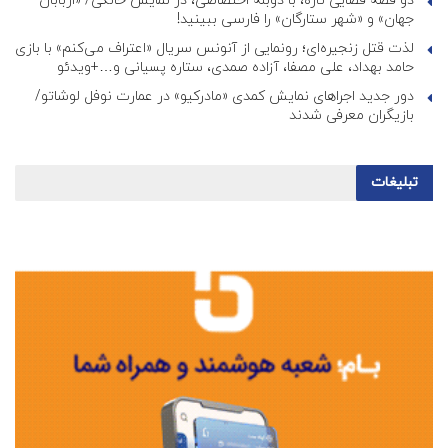
دو قصه فضایی تازه، با دوبله اختصاصی، در نمایش خانگی/ «اربابان
جهان» و «شهر ستارگان» را فارسی ببینید!
لذت قتل زنجیره‌ای؛ رونمایی از آنونس سریال «اعتراف می‌کنم» با بازی
حامد بهداد، علی مصفا، آزاده صمدی، ستاره پسیانی و…+ویدئو
دور جدید اجراهای نمایش کمدی «مادرکیو» در عمارت نوفل لوشاتو/
بازیگران معرفی شدند
تبلیغات