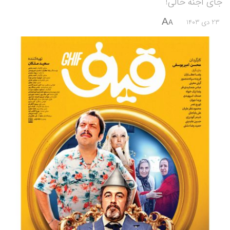
جای اجنه خالی!
A
23 دی 1403
A