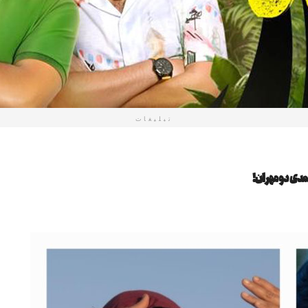
تبلیغات
 کمدی دومهران!