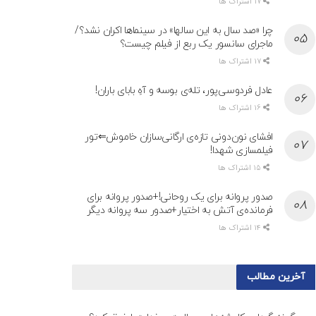
17 اشتراک ها
چرا «صد سال به این سالها» در سینماها اکران نشد؟/
ماجرای سانسور یک ربع از فیلم چیست؟
17 اشتراک ها
عادل فردوسی‌پور، تله‌ی بوسه و آهِ بابای باران!
16 اشتراک ها
افشای نون‌دونی تازه‌ی ارگانی‌سازان خاموش⇐تور
فیلمسازی شهدا!
15 اشتراک ها
صدور پروانه برای یک روحانی!+صدور پروانه برای
فرمانده‌ی آتش به اختیار+صدور سه پروانه دیگر
14 اشتراک ها
آخرین مطالب