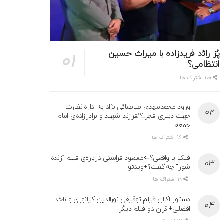
پُز رائد فریدزاده با میراث حسین
انتظامی؟
100 اشتراک ها
ورود محمدمهدی طباطبائی نژاد به اداره نظارت
جهت دبیری فجر!؟/فرزند شهید و برادرزاده‌ی امام
جمعه!
96 اشتراک ها
فیک یا واقعی؟⇐مسعود فراستی درباره‌ی فیلم “زنده
شور” چه گفت؟+ویدئو
19 اشتراک ها
دستور اکران فیلم توقیفی نورالدین کیانوری و ناخدا
افضلی+اکران دو فیلم دیگر