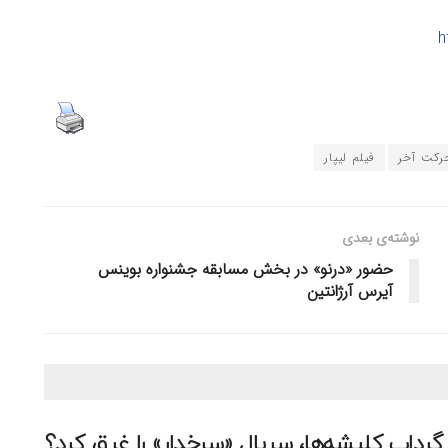
h
رکت آخر
فیلم لیپار
نوشته‌ی بعدی
حضور «درنو» در بخش مسابقه جشنواره بوینس
آیرس آرژانتین
گرداب کلیشه‌ها، سریال «سرخدار» را غرق کرد؟