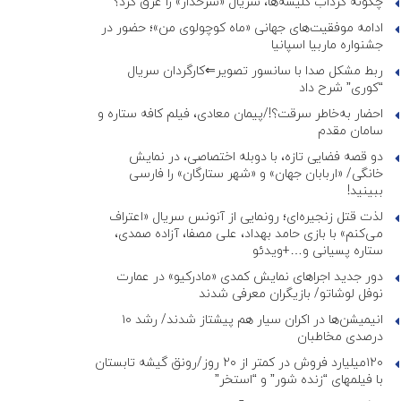
چگونه گرداب کلیشه‌ها، سریال «سرخدار» را غرق کرد؟
ادامه موفقیت‌های جهانی «ماه کوچولوی من»؛ حضور در
جشنواره ماربیا اسپانیا
ربط مشکل صدا با سانسور تصویر⇐کارگردان سریال
“کوری” شرح داد
احضار به‌خاطر سرقت؟!/پیمان معادی، فیلم کافه ستاره و
سامان مقدم
دو قصه فضایی تازه، با دوبله اختصاصی، در نمایش
خانگی/ «اربابان جهان» و «شهر ستارگان» را فارسی
ببینید!
لذت قتل زنجیره‌ای؛ رونمایی از آنونس سریال «اعتراف
می‌کنم» با بازی حامد بهداد، علی مصفا، آزاده صمدی،
ستاره پسیانی و…+ویدئو
دور جدید اجراهای نمایش کمدی «مادرکیو» در عمارت
نوفل لوشاتو/ بازیگران معرفی شدند
انیمیشن‌ها در اکران سیار هم پیشتاز شدند/ رشد ۱۰
درصدی مخاطبان
۱۲۰میلیارد فروش در کمتر از ۲۰ روز/رونق گیشه تابستان
با فیلمهای “زنده شور” و “استخر”