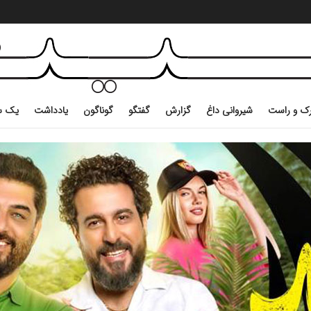
ک و راست
شیروانی داغ
گزارش
گفتگو
گوناگون
یادداشت
یک س