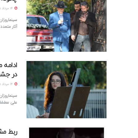
14 مرداد 1405
سینماروزان
آثار متعدد
ادامه 
در جشنو
14 مرداد 1405
سینماروزان
علی عطشانی، با 
ربط مش