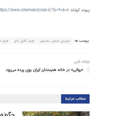
پیوند کوتاه:
ttps://www.cinemaroozan.ir/?p=90508
برچسب ها:
شورای صنفی نمایش
فیلم آقای زالو
فیلم ح
نوشته قبلی
«روانی»‏ در خانه هنرمندان ایران روی پرده می‌رود
مطالب
مرتبط
چگونه 