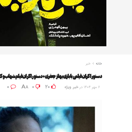
خانه
خبر
دستور اکران فیلمی با بازی بهناز جعفری+دستور اکران فیلم شهاب و
0
0
20
A
6 مهر 1404
در
خبر
,
ویژه
A