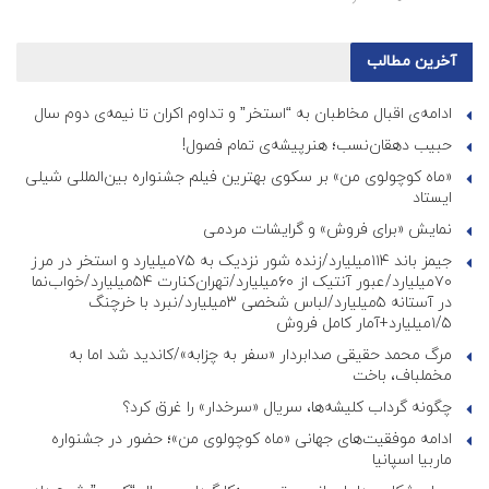
آخرین مطالب
ادامه‌ی اقبال مخاطبان به “استخر” و تداوم اکران تا نیمه‌ی دوم سال
حبیب دهقان‌نسب؛ هنرپیشه‌‌‌ی تمام فصول!
«ماه کوچولوی من» بر سکوی بهترین فیلم جشنواره بین‌المللی شیلی
ایستاد
نمایش «برای فروش» و گرایشات مردمی
جیمز باند ۱۱۴میلیارد/زنده شور نزدیک به ۷۵میلیارد و استخر در مرز
۷۰میلیارد/عبور آنتیک از ۶۰میلیارد/تهران‌کنارت ۵۴میلیارد/خواب‌نما
در آستانه ۵میلیارد/لباس شخصی ۳میلیارد/نبرد با خرچنگ
۱/۵میلیارد+آمار کامل فروش
مرگ محمد حقیقی صدابردار «سفر به چزابه»/کاندید شد اما به
مخملباف، باخت
چگونه گرداب کلیشه‌ها، سریال «سرخدار» را غرق کرد؟
ادامه موفقیت‌های جهانی «ماه کوچولوی من»؛ حضور در جشنواره
ماربیا اسپانیا