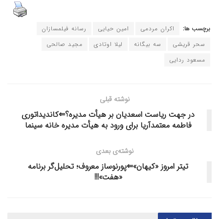
برچسب ها:
اکران مردمی
امین حیایی
رسانه فیلمسازان
سحر قریشی
سه بیگانه
لیلا اوتادی
مجید صالحی
مسعود ردایی
نوشته قبلی
در جهت ریاست اسعدیان بر هیأت مدیره؟⇐کاندیداتوری
فاطمه معتمدآریا برای ورود به هیأت مدیره خانه سینما
نوشته‌ی بعدی
تیتر امروز «کیهان»⇐پورنوساز معروف؛ تحلیل‌گر برنامه
«هفت»!!!