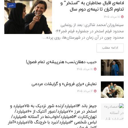
ادامه‌ی اقبال مخاطبان به “استخر” و
خبر
تداوم اکران تا نیمه‌ی دوم سال
18 مرداد 1405
سینماروزان/محمد شاکری: بعد از رونمایی
محدود فیلم استخر در جشنواره فیلم فجر۴۴-
محدود چون در آن زمان در شهرستان‌ها، روی پرده...
ادامه مطلب
حبیب دهقان‌نسب؛ هنرپیشه‌‌‌ی تمام فصول!
18 مرداد 1405
نمایش «برای فروش» و گرایشات مردمی
16 مرداد 1405
جیمز باند ۱۱۴میلیارد/زنده شور نزدیک به ۷۵میلیارد و
استخر در مرز ۷۰میلیارد/عبور آنتیک از ۶۰میلیارد/
تهران‌کنارت ۵۴میلیارد/خواب‌نما در آستانه ۵میلیارد/
لباس شخصی ۳میلیارد/نبرد با خرچنگ ۱/۵میلیارد+آمار
کامل فروش