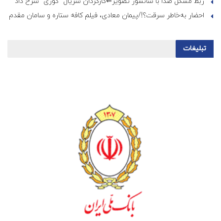
ربط مشکل صدا با سانسور تصویر⇐کارگردان سریال “کوری” شرح داد
احضار به‌خاطر سرقت؟!/پیمان معادی، فیلم کافه ستاره و سامان مقدم
تبلیغات