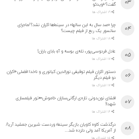
گفت؟+ویدئو
19 اشتراک ها
چرا «صد سال به این سالها» در سینماها اکران نشد؟/ماجرای
سانسور یک ربع از فیلم چیست؟
18 اشتراک ها
عادل فردوسی‌پور، تله‌ی بوسه و آهِ بابای باران!
17 اشتراک ها
دستور اکران فیلم توقیفی نورالدین کیانوری و ناخدا افضلی+اکران
دو فیلم دیگر
17 اشتراک ها
افشای نون‌دونی تازه‌ی ارگانی‌سازان خاموش⇐تور فیلمسازی
شهدا!
16 اشتراک ها
درگذشت کاوه کاویان بازیگر سینما؛ وردست شیرین جمشید آریا/
از آمریکا آمد ولی دلزده شد…
15 اشتراک ها