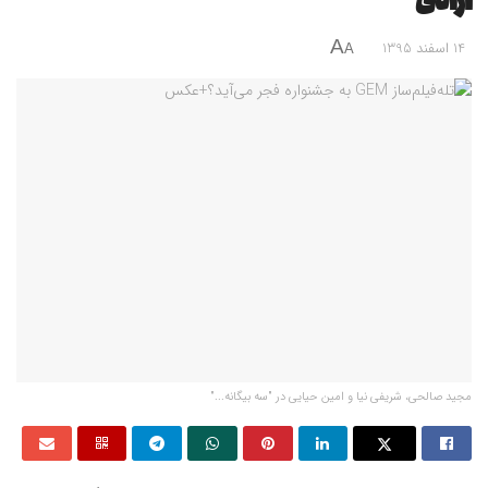
آزادی
A
14 اسفند 1395
A
مجید صالحی، شریفی نیا و امین حیایی در "سه بیگانه..."