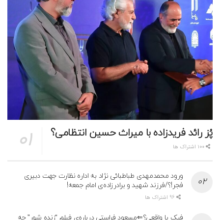
پُز رائد فریدزاده با میراث حسین انتظامی؟
100 اشتراک ها
ورود محمدمهدی طباطبائی نژاد به اداره نظارت جهت دبیری
فجر!؟/فرزند شهید و برادرزاده‌ی امام جمعه!
96 اشتراک ها
فیک یا واقعی؟⇐مسعود فراستی درباره‌ی فیلم “زنده شور” چه