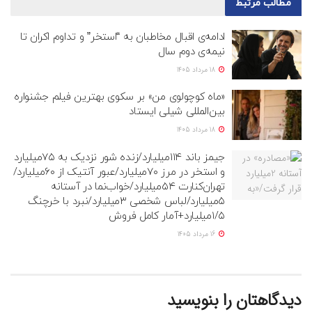
مطالب
مرتبط
ادامه‌ی اقبال مخاطبان به “استخر” و تداوم اکران تا
نیمه‌ی دوم سال
18 مرداد 1405
«ماه کوچولوی من» بر سکوی بهترین فیلم جشنواره
بین‌المللی شیلی ایستاد
18 مرداد 1405
جیمز باند ۱۱۴میلیارد/زنده شور نزدیک به ۷۵میلیارد
و استخر در مرز ۷۰میلیارد/عبور آنتیک از ۶۰میلیارد/
تهران‌کنارت ۵۴میلیارد/خواب‌نما در آستانه
۵میلیارد/لباس شخصی ۳میلیارد/نبرد با خرچنگ
۱/۵میلیارد+آمار کامل فروش
16 مرداد 1405
دیدگاهتان را بنویسید