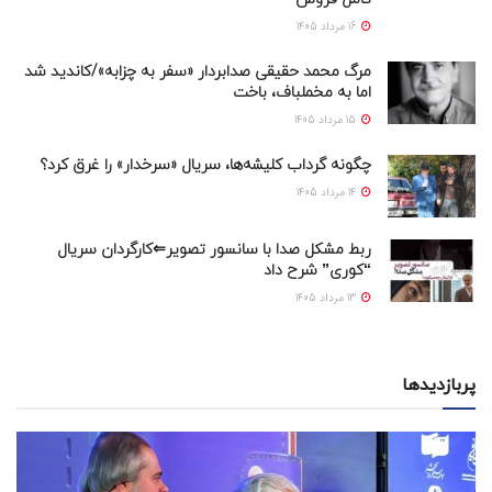
16 مرداد 1405
مرگ محمد حقیقی صدابردار «سفر به چزابه»/کاندید شد
اما به مخملباف، باخت
15 مرداد 1405
چگونه گرداب کلیشه‌ها، سریال «سرخدار» را غرق کرد؟
14 مرداد 1405
ربط مشکل صدا با سانسور تصویر⇐کارگردان سریال
“کوری” شرح داد
13 مرداد 1405
پربازدیدها