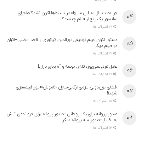
19 اشتراک ها
چرا «صد سال به این سالها» در سینماها اکران نشد؟/ماجرای
سانسور یک ربع از فیلم چیست؟
17 اشتراک ها
دستور اکران فیلم توقیفی نورالدین کیانوری و ناخدا افضلی+اکران
دو فیلم دیگر
17 اشتراک ها
عادل فردوسی‌پور، تله‌ی بوسه و آهِ بابای باران!
17 اشتراک ها
افشای نون‌دونی تازه‌ی ارگانی‌سازان خاموش⇐تور فیلمسازی
شهدا!
15 اشتراک ها
صدور پروانه برای یک روحانی!+صدور پروانه برای فرمانده‌ی آتش
به اختیار+صدور سه پروانه دیگر
14 اشتراک ها