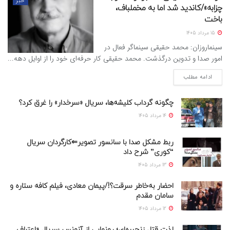
خبر
چزابه»/کاندید شد اما به مخملباف،
باخت
15 مرداد 1405
سینماروزان: محمد حقیقی سینماگر فعال در
امور صدا و تدوین درگذشت. محمد حقیقی کار حرفه‌ای خود را از اوایل دهه...
ادامه مطلب
چگونه گرداب کلیشه‌ها، سریال «سرخدار» را غرق کرد؟
14 مرداد 1405
ربط مشکل صدا با سانسور تصویر⇐کارگردان سریال
“کوری” شرح داد
13 مرداد 1405
احضار به‌خاطر سرقت؟!/پیمان معادی، فیلم کافه ستاره و
سامان مقدم
12 مرداد 1405
لذت قتل زنجیره‌ای؛ رونمایی از آنونس سریال «اعتراف