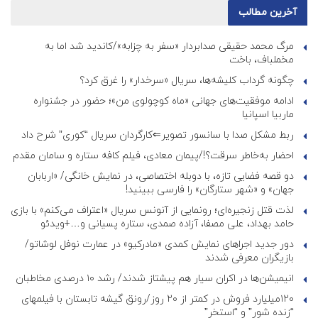
آخرین مطالب
مرگ محمد حقیقی صدابردار «سفر به چزابه»/کاندید شد اما به
مخملباف، باخت
چگونه گرداب کلیشه‌ها، سریال «سرخدار» را غرق کرد؟
ادامه موفقیت‌های جهانی «ماه کوچولوی من»؛ حضور در جشنواره
ماربیا اسپانیا
ربط مشکل صدا با سانسور تصویر⇐کارگردان سریال “کوری” شرح داد
احضار به‌خاطر سرقت؟!/پیمان معادی، فیلم کافه ستاره و سامان مقدم
دو قصه فضایی تازه، با دوبله اختصاصی، در نمایش خانگی/ «اربابان
جهان» و «شهر ستارگان» را فارسی ببینید!
لذت قتل زنجیره‌ای؛ رونمایی از آنونس سریال «اعتراف می‌کنم» با بازی
حامد بهداد، علی مصفا، آزاده صمدی، ستاره پسیانی و…+ویدئو
دور جدید اجراهای نمایش کمدی «مادرکیو» در عمارت نوفل لوشاتو/
بازیگران معرفی شدند
انیمیشن‌ها در اکران سیار هم پیشتاز شدند/ رشد ۱۰ درصدی مخاطبان
۱۲۰میلیارد فروش در کمتر از ۲۰ روز/رونق گیشه تابستان با فیلمهای
“زنده شور” و “استخر”