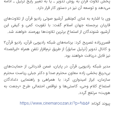
پخش تلاوت قرآن به روش تدویر ـ یا به تعبیر رایج‌ ترتیل ـ ادامه
می‌دهد و توسعه آن نیز در دستور کار قرار دارد.
وی با اشاره به غنای کم‌نظیر آرشیو صوتی رادیو قرآن از تلاوت‌های
قاریان برجسته جهان اسلام گفت: با تقویت کمی و کیفی این
آرشیو، شنوندگان از استماع برترین تلاوت‌ها بهره‌مند خواهند شد.
قصری‌زاده تصریح کرد: برنامه‌های شبکه رادیویی قرآن، رادیو قرآن۲
و کانال تدویر (ترتیل سابق) از طریق نرم‌افزار تلفن همراه «ایرانصدا»
نیز قابل دریافت خواهند بود.
مدیر شبکه رادیویی قرآن در پایان، ضمن قدردانی از حمایت‌های
بی‌دریغ بخشی زاده معاون محترم صدا و دکتر جبلی ریاست محترم
سازمان، ابراز امیدواری کرد: با همراهی و راهنمایی دلدادگان
استماع کلام وحی، کاستی‌ها و نواقص احتمالی طرح «رجعت به
هویت» مرتفع گردد.
پیوند کوتاه:
https://www.cinemaroozan.ir/?p=91556