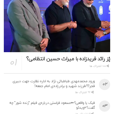
پُز رائد فریدزاده با میراث حسین انتظامی؟
100 اشتراک ها
ورود محمدمهدی طباطبائی نژاد به اداره نظارت جهت دبیری
فجر!؟/فرزند شهید و برادرزاده‌ی امام جمعه!
96 اشتراک ها
فیک یا واقعی؟⇐مسعود فراستی درباره‌ی فیلم “زنده شور” چه
گفت؟+ویدئو