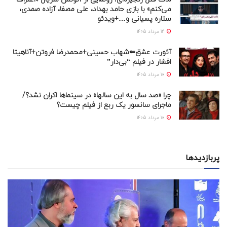
می‌کنم» با بازی حامد بهداد، علی مصفا، آزاده صمدی،
ستاره پسیانی و…+ویدئو
12 مرداد 1405
آئورت عشق⇐شهاب حسینی+محمدرضا فروتن+آناهیتا
افشار در فیلم “بی‌دار”
10 مرداد 1405
چرا «صد سال به این سالها» در سینماها اکران نشد؟/
ماجرای سانسور یک ربع از فیلم چیست؟
10 مرداد 1405
پربازدیدها