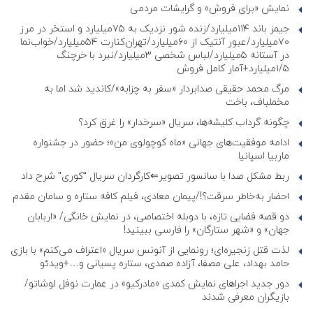
نمایش «برای فروش» و گرایشات مردمی
جیمز باند ۱۱۴میلیارد/زنده شور نزدیک به ۷۵میلیارد و استخر در مرز
۷۰میلیارد/عبور آنتیک از ۶۰میلیارد/تهران‌کنارت ۵۴میلیارد/خواب‌نما
در آستانه ۵میلیارد/لباس شخصی ۳میلیارد/نبرد با خرچنگ
۱/۵میلیارد+آمار کامل فروش
مرگ محمد حقیقی صدابردار «سفر به چزابه»/کاندید شد اما به
مخملباف، باخت
چگونه گرداب کلیشه‌ها، سریال «سرخدار» را غرق کرد؟
ادامه موفقیت‌های جهانی «ماه کوچولوی من»؛ حضور در جشنواره
ماربیا اسپانیا
ربط مشکل صدا با سانسور تصویر⇐کارگردان سریال “کوری” شرح داد
احضار به‌خاطر سرقت؟!/پیمان معادی، فیلم کافه ستاره و سامان مقدم
دو قصه فضایی تازه، با دوبله اختصاصی، در نمایش خانگی/ «اربابان
جهان» و «شهر ستارگان» را فارسی ببینید!
لذت قتل زنجیره‌ای؛ رونمایی از آنونس سریال «اعتراف می‌کنم» با بازی
حامد بهداد، علی مصفا، آزاده صمدی، ستاره پسیانی و…+ویدئو
دور جدید اجراهای نمایش کمدی «مادرکیو» در عمارت نوفل لوشاتو/
بازیگران معرفی شدند