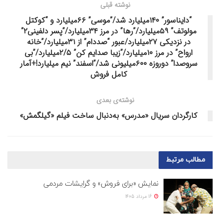
نوشته قبلی
“دایناسور” ۱۴۰میلیارد شد/”موسی” ۶۶میلیارد و “کوکتل
مولوتف” ۵۹میلیارد/”رها” در مرز ۳۴میلیارد/”پسر دلفینی۲”
در نزدیکی ۲۷میلیارد/عبور “صددام” از ۳۱میلیارد/”خانه
ارواح” در مرز ۱۰میلیارد/”زیبا صدایم کن” ۲/۵میلیارد/”بی
سروصدا” دوروزه ۶۰۰میلیونی شد/”اسفند” نیم میلیارد!+آمار
کامل فروش
نوشته‌ی بعدی
کارگردان سریال «مدرس» به‌دنبال ساخت فیلم «گیلگمش»
مطالب
مرتبط
نمایش «برای فروش» و گرایشات مردمی
16 مرداد 1405