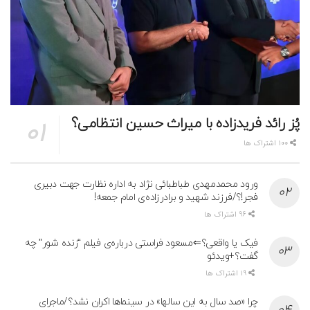
پُز رائد فریدزاده با میراث حسین انتظامی؟
100 اشتراک ها
ورود محمدمهدی طباطبائی نژاد به اداره نظارت جهت دبیری
فجر!؟/فرزند شهید و برادرزاده‌ی امام جمعه!
96 اشتراک ها
فیک یا واقعی؟⇐مسعود فراستی درباره‌ی فیلم “زنده شور” چه
گفت؟+ویدئو
19 اشتراک ها
چرا «صد سال به این سالها» در سینماها اکران نشد؟/ماجرای