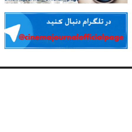
خانه
خبر
رک و راست
شیروانی داغ
گزارش
گفتگو
گوناگون
یادداشت
یک سکانس سینمایی
© 2023
ژورنال سینما
- تمام حقوق محفوظ است
طراحی سایت توسط آنیل طراح