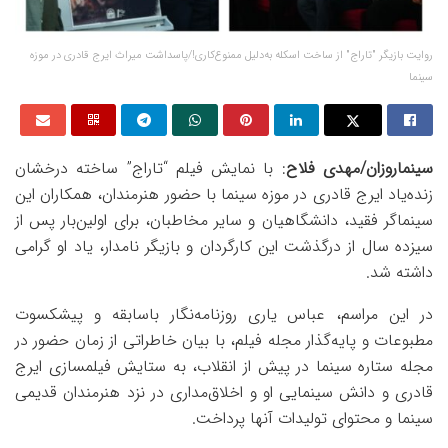
روایت بازیگر "تاراج" از ساخت اسکله به‌دلیل ممنوع‌کاری!/پاسداشت میراث ایرج قادری در موزه
سینما
سینماروزان/مهدی فلاح
: با نمایش فیلم “تاراج” ساخته درخشان
زنده‌یاد ایرج قادری در موزه سینما با حضور هنرمندان، همکاران این
سینماگر فقید، دانشگاهیان و سایر مخاطبان، برای اولین‌بار پس از
سیزده سال از درگذشت این کارگردان و بازیگر نامدار، یاد او گرامی
داشته شد.
در این مراسم، عباس یاری روزنامه‌نگار باسابقه و پیشکسوت
مطبوعات و پایه‌گذار مجله فیلم، با بیان خاطراتی از زمان حضور در
مجله ستاره سینما در پیش از انقلاب، به ستایش فیلمسازی ایرج
قادری و دانش سینمایی او و اخلاق‌مداری در نزد هنرمندان قدیمی
سینما و محتوای تولیدات آنها پرداخت.