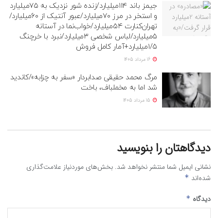
جیمز باند ۱۱۴میلیارد/زنده شور نزدیک به ۷۵میلیارد
و استخر در مرز ۷۰میلیارد/عبور آنتیک از ۶۰میلیارد/
تهران‌کنارت ۵۴میلیارد/خواب‌نما در آستانه
۵میلیارد/لباس شخصی ۳میلیارد/نبرد با خرچنگ
۱/۵میلیارد+آمار کامل فروش
16 مرداد 1405
مرگ محمد حقیقی صدابردار «سفر به چزابه»/کاندید
شد اما به مخملباف، باخت
15 مرداد 1405
دیدگاهتان را بنویسید
نشانی ایمیل شما منتشر نخواهد شد.
بخش‌های موردنیاز علامت‌گذاری
شده‌اند
*
دیدگاه
*