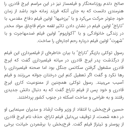
صالح دلدم روزنامه‌نگار و فیلمساز نیز در این مراسم ایرج قادری را
هنرمندی دانست که به جای آنکه فرزند زمانه خود باشد از زمان
خود جلوتر حرکت می‌کرد و با “برزخیها” اولین فیلم دفاع مقدس، با
“تاراج” اولین فیلم در نشان دادن تاثیر لقمه حرام قاچاق مواد مخدر
در زندگی خانوادگی و با “آکواریوم” اولین فیلم ضدمهاجرت و با
“شهرت” اولین فیلم درباره رحم اجاره‌ای را ساخت.
رسول توکلی بازیگر “تاراج” با بیان خاطره‌ای از فیلمبرداری این فیلم
از درگذشت پدر ایرج قادری در میانه فیلمبرداری گفت که ایرج
قادری مشغول گرفتن سکانس جنگل بود اما صحنه فیلمبرداری را
رها نکرد و گفت اگر تعطیل کنم این درختان جوانه می‌زنند و فیلم
آسیب می‌بیند. رسول توکلی همچنین از ممنوعیت کاری ایرج
قادری و خود پس از فیلم تاراج گفت که به دنبال دانش جدیدی
رفتند و به طراحی و ساخت اسکله در جنوب کشور پرداختند.
حسین فرح‌بخش با انتقاد از وزیر وقت ارشاد و مدیران سینمایی او
در دهه شصت، از توقیف بی‌دلیل فیلم تاراج، حذف نام ایرج قادری
از پوستر و تیتراژ فیلم گفت. فرح‌بخش با برشمردن خیانت برخی