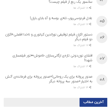
سانسور یک ربع از فیلم چیست؟
18 اشتراک ها
عادل فردوسی‌پور، تله‌ی بوسه و آهِ بابای باران!
17 اشتراک ها
دستور اکران فیلم توقیفی نورالدین کیانوری و ناخدا افضلی+اکران
دو فیلم دیگر
17 اشتراک ها
افشای نون‌دونی تازه‌ی ارگانی‌سازان خاموش⇐تور فیلمسازی
شهدا!
16 اشتراک ها
صدور پروانه برای یک روحانی!+صدور پروانه برای فرمانده‌ی آتش
به اختیار+صدور سه پروانه دیگر
14 اشتراک ها
آخرین مطالب