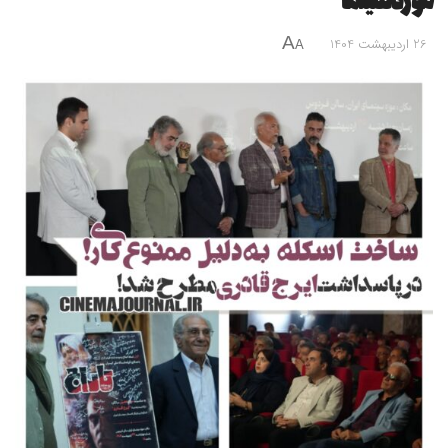
موزه سینما
A
26 اردیبهشت 1404
A