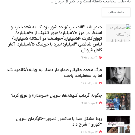
به جلب مخاطب داشته است و با گذر از جریان...
ادامه مطلب
جیمز باند ۱۱۴میلیارد/زنده شور نزدیک به ۷۵میلیارد و
استخر در مرز ۷۰میلیارد/عبور آنتیک از ۶۰میلیارد/
تهران‌کنارت ۵۴میلیارد/خواب‌نما در آستانه ۵میلیارد/
لباس شخصی ۳میلیارد/نبرد با خرچنگ ۱/۵میلیارد+آمار
کامل فروش
16 مرداد 1405
مرگ محمد حقیقی صدابردار «سفر به چزابه»/کاندید شد
اما به مخملباف، باخت
15 مرداد 1405
چگونه گرداب کلیشه‌ها، سریال «سرخدار» را غرق کرد؟
14 مرداد 1405
ربط مشکل صدا با سانسور تصویر⇐کارگردان سریال
“کوری” شرح داد
13 مرداد 1405