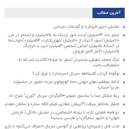
آخرین مطالب
نمایش «برای فروش» و گرایشات مردمی
جیمز باند ۱۱۴میلیارد/زنده شور نزدیک به ۷۵میلیارد و استخر در مرز
۷۰میلیارد/عبور آنتیک از ۶۰میلیارد/تهران‌کنارت ۵۴میلیارد/خواب‌نما
در آستانه ۵میلیارد/لباس شخصی ۳میلیارد/نبرد با خرچنگ
۱/۵میلیارد+آمار کامل فروش
مرگ محمد حقیقی صدابردار «سفر به چزابه»/کاندید شد اما به
مخملباف، باخت
چگونه گرداب کلیشه‌ها، سریال «سرخدار» را غرق کرد؟
ادامه موفقیت‌های جهانی «ماه کوچولوی من»؛ حضور در جشنواره
ماربیا اسپانیا
ربط مشکل صدا با سانسور تصویر⇐کارگردان سریال “کوری” شرح داد
احضار به‌خاطر سرقت؟!/پیمان معادی، فیلم کافه ستاره و سامان مقدم
دو قصه فضایی تازه، با دوبله اختصاصی، در نمایش خانگی/ «اربابان
جهان» و «شهر ستارگان» را فارسی ببینید!
لذت قتل زنجیره‌ای؛ رونمایی از آنونس سریال «اعتراف می‌کنم» با بازی