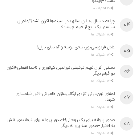
گفت؟+ویدئو
19 اشتراک ها
چرا «صد سال به این سالها» در سینماها اکران نشد؟/ماجرای
سانسور یک ربع از فیلم چیست؟
18 اشتراک ها
عادل فردوسی‌پور، تله‌ی بوسه و آهِ بابای باران!
17 اشتراک ها
دستور اکران فیلم توقیفی نورالدین کیانوری و ناخدا افضلی+اکران
دو فیلم دیگر
17 اشتراک ها
افشای نون‌دونی تازه‌ی ارگانی‌سازان خاموش⇐تور فیلمسازی
شهدا!
16 اشتراک ها
صدور پروانه برای یک روحانی!+صدور پروانه برای فرمانده‌ی آتش
به اختیار+صدور سه پروانه دیگر
14 اشتراک ها