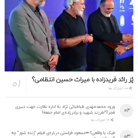
پُز رائد فریدزاده با میراث حسین انتظامی؟
100 اشتراک ها
ورود محمدمهدی طباطبائی نژاد به اداره نظارت جهت دبیری
فجر!؟/فرزند شهید و برادرزاده‌ی امام جمعه!
96 اشتراک ها
فیک یا واقعی؟⇐مسعود فراستی درباره‌ی فیلم “زنده شور” چه