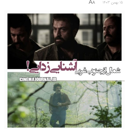
A
15 بهمن 1403
A