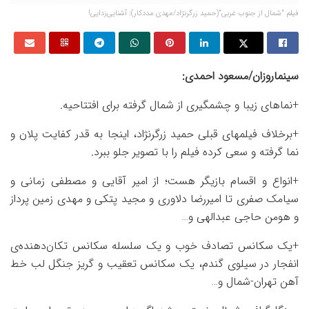
فیلم "شمال از جنوب غربی"(حمید زرگرنژاد/مهدی مددکار): آشنایی‌زدایی!
سینماروزان/مسعود احمدی:
+نماهای زیبا و چشمگیری از شمال گرفته برای افتتاحیه.
+برخلاف فیلمهای قبلی حمید زرگرنژاد، اینجا به قدر کفایت پلان و
نما گرفته و سعی کرده فیلم را با تصویر جلو ببرد.
+انواع و اقسام بازیگر هست؛ از امیر آقایی و مصطفی زمانی و
سیامک صفری تا امیررضا دلاوری و مجید پتکی و مهدی زمین پرداز
و هومن حاجی عبدالهی و‌…
+یک سکانس تصادف خوب و یک سلسله سکانس تکان‌دهنده‌ی
انفجار در سیلوی گندم، یک سکانس تعقیب و گریز جنگل لب خط
آهن تهران-شمال و…