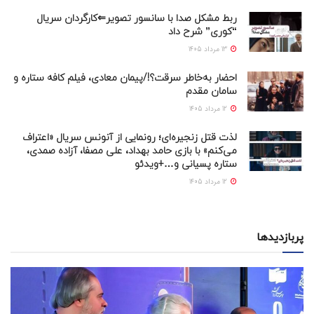
ربط مشکل صدا با سانسور تصویر⇐کارگردان سریال
“کوری” شرح داد
13 مرداد 1405
احضار به‌خاطر سرقت؟!/پیمان معادی، فیلم کافه ستاره و
سامان مقدم
12 مرداد 1405
لذت قتل زنجیره‌ای؛ رونمایی از آنونس سریال «اعتراف
می‌کنم» با بازی حامد بهداد، علی مصفا، آزاده صمدی،
ستاره پسیانی و…+ویدئو
12 مرداد 1405
پربازدیدها