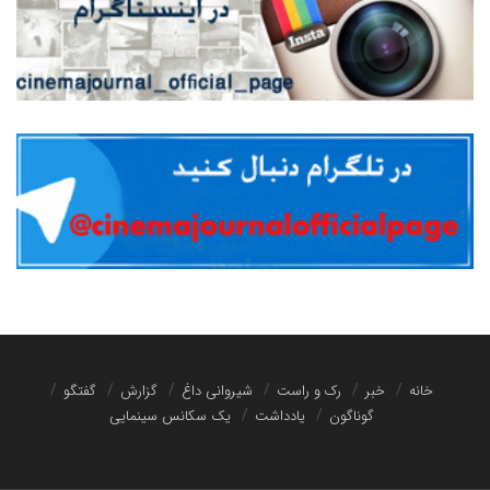
خانه
خبر
رک و راست
شیروانی داغ
گزارش
گفتگو
گوناگون
یادداشت
یک سکانس سینمایی