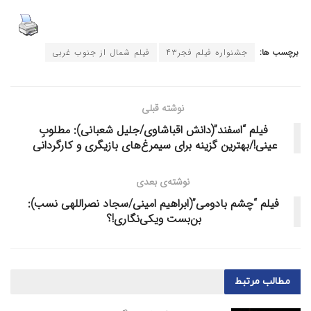
برچسب ها:
جشنواره فیلم فجر۴۳
فیلم شمال از جنوب غربی
نوشته قبلی
فیلم “اسفند”(دانش اقباشاوی/جلیل شعبانی): مطلوبِ
عینی!/بهترین گزینه برای سیمرغ‌های بازیگری و کارگردانی
نوشته‌ی بعدی
فیلم “چشم بادومی”(ابراهیم امینی/سجاد نصراللهی نسب):
بن‌بست ویکی‌نگاری!؟
مطالب
مرتبط