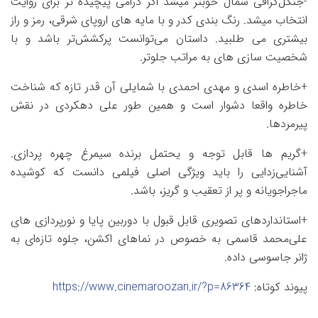
-جنگل‌گرافی شمال خوبتر میشد اگر درامی پیچیده تر برای روایت
انتخاب میشد‌. رنگ بندی کدر و با مایه های اروپای شرقی، رمز و راز
بیشتری می طلبید. داستان می‌توانست پرکشش‌تر باشد و با
شخصیت سازی های به مراتب جلوتر.
+خاطره اسدی و مهدی احمدی با شمایلی آن قدر تازه که شناخت
خاطره واقعا دشوار است و همین طور علی دهکردی در نقش
پیرمردها.
+گریم ها قابل توجه و یحتمل برنده سیمرغ چهره پردازی.
آشنایی‌زدایی را باید ویژگی اصلی فیلمی دانست که کوشیده
ماجراجویانه و پر از تعقیب و گریز، باشد.
+استانداردهای تصویری قابل قبول با دوربین پایا و نورپردازی های
علی‌محمد قاسمی به خصوص در نماهای اکشن، جلوه تازه‌ای به
ژانر جاسوسی داده.
پیوند کوتاه:
https://www.cinemaroozan.ir/?p=86364