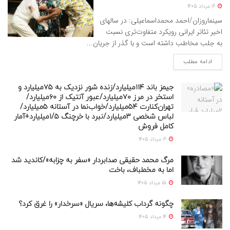
16 مرداد 1405
سینماروزان/احمد محمداسماعیلی: در سالهای
اخیر تئاتر ایرانی رویکرد متفاوت‌تری نسبت
به جلب مخاطب داشته است و با گذر از جریان...
ادامه مطلب
جیمز باند ۱۱۴میلیارد/زنده شور نزدیک به ۷۵میلیارد و
استخر در مرز ۷۰میلیارد/عبور آنتیک از ۶۰میلیارد/
تهران‌کنارت ۵۴میلیارد/خواب‌نما در آستانه ۵میلیارد/
لباس شخصی ۳میلیارد/نبرد با خرچنگ ۱/۵میلیارد+آمار
کامل فروش
16 مرداد 1405
مرگ محمد حقیقی صدابردار «سفر به چزابه»/کاندید شد
اما به مخملباف، باخت
15 مرداد 1405
چگونه گرداب کلیشه‌ها، سریال «سرخدار» را غرق کرد؟
14 مرداد 1405