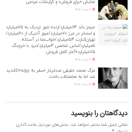
نمایش «برای فروش» و گرایشات مردمی
16 مرداد 1405
جیمز باند ۱۱۴میلیارد/زنده شور نزدیک به ۷۵میلیارد
و استخر در مرز ۷۰میلیارد/عبور آنتیک از ۶۰میلیارد/
تهران‌کنارت ۵۴میلیارد/خواب‌نما در آستانه
۵میلیارد/لباس شخصی ۳میلیارد/نبرد با خرچنگ
۱/۵میلیارد+آمار کامل فروش
16 مرداد 1405
مرگ محمد حقیقی صدابردار «سفر به چزابه»/کاندید
شد اما به مخملباف، باخت
15 مرداد 1405
دیدگاهتان را بنویسید
نشانی ایمیل شما منتشر نخواهد شد.
بخش‌های موردنیاز علامت‌گذاری
شده‌اند
*