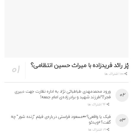
پُز رائد فریدزاده با میراث حسین انتظامی؟
100 اشتراک ها
ورود محمدمهدی طباطبائی نژاد به اداره نظارت جهت دبیری
فجر!؟/فرزند شهید و برادرزاده‌ی امام جمعه!
96 اشتراک ها
فیک یا واقعی؟⇐مسعود فراستی درباره‌ی فیلم “زنده شور” چه
گفت؟+ویدئو
19 اشتراک ها