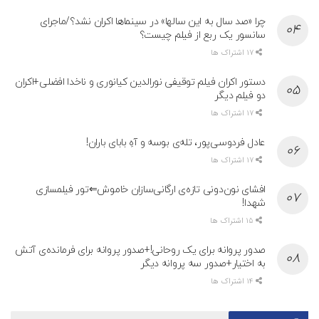
چرا «صد سال به این سالها» در سینماها اکران نشد؟/ماجرای
سانسور یک ربع از فیلم چیست؟
17 اشتراک ها
دستور اکران فیلم توقیفی نورالدین کیانوری و ناخدا افضلی+اکران
دو فیلم دیگر
17 اشتراک ها
عادل فردوسی‌پور، تله‌ی بوسه و آهِ بابای باران!
17 اشتراک ها
افشای نون‌دونی تازه‌ی ارگانی‌سازان خاموش⇐تور فیلمسازی
شهدا!
15 اشتراک ها
صدور پروانه برای یک روحانی!+صدور پروانه برای فرمانده‌ی آتش
به اختیار+صدور سه پروانه دیگر
14 اشتراک ها