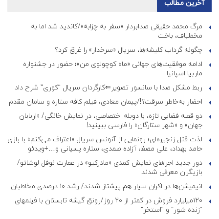
آخرین مطالب
مرگ محمد حقیقی صدابردار «سفر به چزابه»/کاندید شد اما به
مخملباف، باخت
چگونه گرداب کلیشه‌ها، سریال «سرخدار» را غرق کرد؟
ادامه موفقیت‌های جهانی «ماه کوچولوی من»؛ حضور در جشنواره
ماربیا اسپانیا
ربط مشکل صدا با سانسور تصویر⇐کارگردان سریال “کوری” شرح داد
احضار به‌خاطر سرقت؟!/پیمان معادی، فیلم کافه ستاره و سامان مقدم
دو قصه فضایی تازه، با دوبله اختصاصی، در نمایش خانگی/ «اربابان
جهان» و «شهر ستارگان» را فارسی ببینید!
لذت قتل زنجیره‌ای؛ رونمایی از آنونس سریال «اعتراف می‌کنم» با بازی
حامد بهداد، علی مصفا، آزاده صمدی، ستاره پسیانی و…+ویدئو
دور جدید اجراهای نمایش کمدی «مادرکیو» در عمارت نوفل لوشاتو/
بازیگران معرفی شدند
انیمیشن‌ها در اکران سیار هم پیشتاز شدند/ رشد ۱۰ درصدی مخاطبان
۱۲۰میلیارد فروش در کمتر از ۲۰ روز/رونق گیشه تابستان با فیلمهای
“زنده شور” و “استخر”