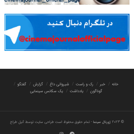
خانه
خبر
رک و راست
شیروانی داغ
گزارش
گفتگو
گوناگون
یادداشت
یک سکانس سینمایی
© 2023
ژورنال سینما
- تمام حقوق محفوظ است
طراحی سایت توسط آنیل طراح