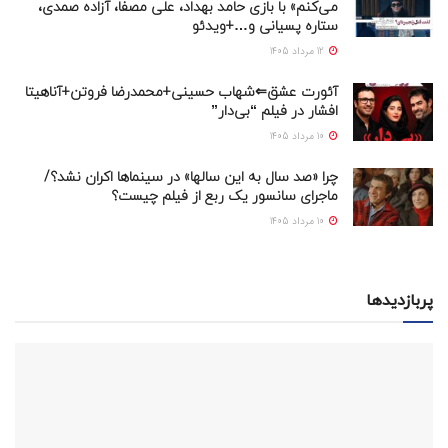
می‌کنم» با بازی حامد بهداد، علی مصفا، آزاده صمدی،
ستاره پسیانی و…+ویدئو
12 مرداد 1405
آئورت عشق⇐شهاب حسینی+محمدرضا فروتن+آناهیتا
افشار در فیلم “بی‌دار”
10 مرداد 1405
چرا «صد سال به این سالها» در سینماها اکران نشد؟/
ماجرای سانسور یک ربع از فیلم چیست؟
10 مرداد 1405
پربازدیدها