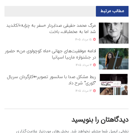
مطالب
مرتبط
مرگ محمد حقیقی صدابردار «سفر به چزابه»/کاندید
شد اما به مخملباف، باخت
15 مرداد 1405
ادامه موفقیت‌های جهانی «ماه کوچولوی من»؛ حضور
در جشنواره ماربیا اسپانیا
14 مرداد 1405
ربط مشکل صدا با سانسور تصویر⇐کارگردان سریال
“کوری” شرح داد
13 مرداد 1405
دیدگاهتان را بنویسید
نشانی ایمیل شما منتشر نخواهد شد.
بخش‌های موردنیاز علامت‌گذاری