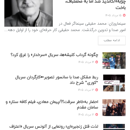
چزابه»/کاندید شد اما به مخملباف،
باخت
15 مرداد 1405
سینماروزان: محمد حقیقی سینماگر فعال در
امور صدا و تدوین درگذشت. محمد حقیقی کار حرفه‌ای خود را از اوایل دهه...
ادامه مطلب
چگونه گرداب کلیشه‌ها، سریال «سرخدار» را غرق کرد؟
14 مرداد 1405
ربط مشکل صدا با سانسور تصویر⇐کارگردان سریال
“کوری” شرح داد
13 مرداد 1405
احضار به‌خاطر سرقت؟!/پیمان معادی، فیلم کافه ستاره و
سامان مقدم
12 مرداد 1405
لذت قتل زنجیره‌ای؛ رونمایی از آنونس سریال «اعتراف