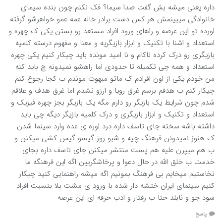
داره یعنی میشه بش گفت صدا سیما؟ فک نکنم چون بنده سیمای
خانوادگی میبینمش هر کس دست برادر خاله عمه عمو خواهرشو گرفته
اورده تو این عرصه و راهای ورود افراد مستعد رو بستن یکی ک چهره و
استعداد و اشنا با تکنیک و ابزار بازیگریه و معنا و مفهوم درسته کلمیه
بازیگری رو درک کرده ناکام و نا امید مونده باید چیکار کنیم یکی چهره
استعداد و همه چی تکمیله تا حدودی اما راهشو نمیدونه چ باید کنه
من خودم یکی از اون افرادم ک ماتو مبهوت موندم ب کجا رجوع کنم
چیکار کنم ب هدفم برسم غرق رویا و ارزو نشدم اما غرق هدف و علاقم
شدم چون شرایط یک بازیگر رو دارم مگه یک بازیگر بجز چهره فیزیک و
استعداد و تکنیک و ابزار بازیگری و درک کلمیه بازیگر دیگه چی باید
داشته باشه سخته جای تاسف داره درد اوره ی عده وارد سینما شدن
ک هنوز نمیدونن فرهنگ چیه و شبو روز گیسو گیس کشی میکنن و
ب هم میپرن علیه هم پست منتشر میکنن جای تاسف داره بجای
خدمت ب خلق الله در حال دعوا و پرخاشگریین اگه این فرهنگه ما
نخاستیم میخایم بی فرهنگ بمونیم اگه میشه راهنمایی کنید چیکار
کنیم سینمای ایران ختشه دار شده با ورود ی مشت بلا بنسبت افراد
سود جو و نابلد حتا ب رفتار و ادب حرفه ای این عرصه
پاسخ