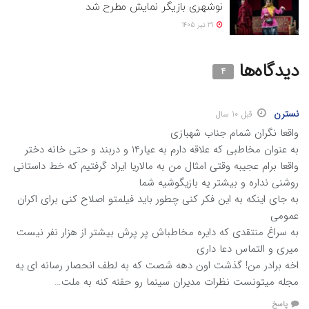
نوشهری بازیگر نمایش مطرح شد
31 تیر 1405
دیدگاه‌ها
4
نسترن
قبل 10 سال
واقعا نگران شمام جناب شهبازی
به عنوان مخاطبی که علاقه دارم به عیار14 و دربند و حتی خانه دختر
واقعا برام عجیبه وقتی امثال من به مالاریا ایراد گرفتیم که خط داستانی
روشنی نداره و بیشتر یه بازیگوشیه شما
به جای اینکه به این فکر کنی چطور باید فیلمتو اصلاح کنی برای اکران
عمومی
به سراغ منتقدی که دایره مخاطباش پر پرش بیشتر از هزار نفر نیست
میری و التماس دعا داری
اخه برادر من! گذشت اون دهه شصت که به لطف انحصار رسانه ای یه
مجله میتونست نظرات مدیران سینما رو حقنه کنه به ملت…
پاسخ