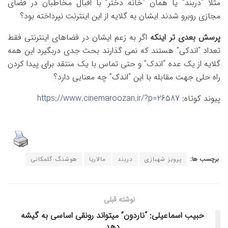
مثلا “دربند” یا همان “خانه دختر” با اقبال مخاطبان در فضای
مجازی روبرو شدند ایشان به گلایه از این اینترنت نپرداخته بود؟
پرسش بعدی تر اینکه
اگر به زعم ایشان در فضاهای اینترنتی فقط
تعداد “اندکی” هستند که نمی گذارند بحث جدی دربگیرد این همه
گلایه از یک عده “اندک” و حتی تماس با یک منتقد برای پیدا کردن
راه حلی جهت مقابله با این “اندک” چه معنایی دارد؟
پیوند کوتاه:
https://www.cinemaroozan.ir/?p=26587
برچسب ها:
پرویز شهبازی
دربند
مالاریا
هوشنگ گلمکانی
نوشته قبلی
حبیب اسماعیلی: “ناردون” می‎تواند رونقی اساسی به گیشه
دهد