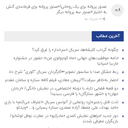
صدور پروانه برای یک روحانی!+صدور پروانه برای فرمانده‌ی آتش
به اختیار+صدور سه پروانه دیگر
14 اشتراک ها
آخرین مطالب
چگونه گرداب کلیشه‌ها، سریال «سرخدار» را غرق کرد؟
ادامه موفقیت‌های جهانی «ماه کوچولوی من»؛ حضور در جشنواره
ماربیا اسپانیا
ربط مشکل صدا با سانسور تصویر⇐کارگردان سریال “کوری” شرح داد
احضار به‌خاطر سرقت؟!/پیمان معادی، فیلم کافه ستاره و سامان مقدم
دو قصه فضایی تازه، با دوبله اختصاصی، در نمایش خانگی/ «اربابان
جهان» و «شهر ستارگان» را فارسی ببینید!
لذت قتل زنجیره‌ای؛ رونمایی از آنونس سریال «اعتراف می‌کنم» با بازی
حامد بهداد، علی مصفا، آزاده صمدی، ستاره پسیانی و…+ویدئو
دور جدید اجراهای نمایش کمدی «مادرکیو» در عمارت نوفل لوشاتو/
بازیگران معرفی شدند