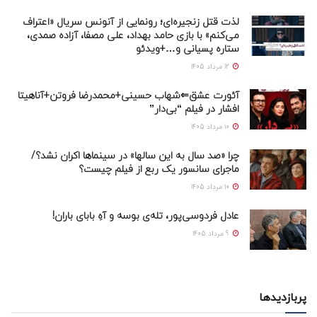
لذت قتل زنجیره‌ای؛ رونمایی از آنونس سریال «اعتراف
می‌کنم» با بازی حامد بهداد، علی مصفا، آزاده صمدی،
ستاره پسیانی و…+ویدئو
12 مرداد 1405
آئورت عشق⇐شهاب حسینی+محمدرضا فروتن+آناهیتا
افشار در فیلم “بی‌دار”
10 مرداد 1405
چرا «صد سال به این سالها» در سینماها اکران نشد؟/
ماجرای سانسور یک ربع از فیلم چیست؟
10 مرداد 1405
عادل فردوسی‌پور، تله‌ی بوسه و آهِ بابای باران!
9 مرداد 1405
پربازدیدها