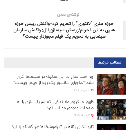
نوشته‌ی بعدی
حوزه هنری “لانتوری” را تحریم کرد+واکنش رییس حوزه
هنری به این تحریم/پرسش سینماژورنال: واکنش سازمان
سینمایی به تحریم یک فیلم مجوزدار چیست؟
مطالب
مرتبط
چرا «صد سال به این سالها» در سینماها اکران
نشد؟/ماجرای سانسور یک ربع از فیلم چیست؟
10 مرداد 1405
ظهور میکرودراما؛ انقلابی که سریال‌سازی را به
صفحات عمودی موبایل آورد
7 مرداد 1405
تابوشکنی زنانه در “فراموشخانه”/در گفتگو با آیلار