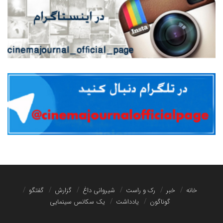
خانه
خبر
رک و راست
شیروانی داغ
گزارش
گفتگو
گوناگون
یادداشت
یک سکانس سینمایی