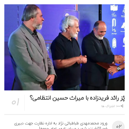
پُز رائد فریدزاده با میراث حسین انتظامی؟
100 اشتراک ها
ورود محمدمهدی طباطبائی نژاد به اداره نظارت جهت دبیری
فجر!؟/فرزند شهید و برادرزاده‌ی امام جمعه!