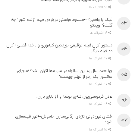
96 اشتراک ها
فیک یا واقعی؟⇐مسعود فراستی درباره‌ی فیلم “زنده شور” چه
گفت؟+ویدئو
19 اشتراک ها
دستور اکران فیلم توقیفی نورالدین کیانوری و ناخدا افضلی+اکران
دو فیلم دیگر
17 اشتراک ها
چرا «صد سال به این سالها» در سینماها اکران نشد؟/ماجرای
سانسور یک ربع از فیلم چیست؟
17 اشتراک ها
عادل فردوسی‌پور، تله‌ی بوسه و آهِ بابای باران!
16 اشتراک ها
افشای نون‌دونی تازه‌ی ارگانی‌سازان خاموش⇐تور فیلمسازی
شهدا!
15 اشتراک ها