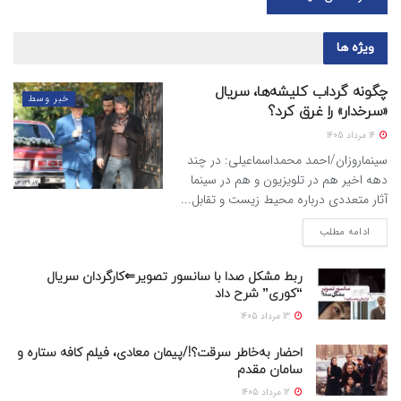
ویژه ها
چگونه گرداب کلیشه‌ها، سریال
خبر وسط
«سرخدار» را غرق کرد؟
14 مرداد 1405
سینماروزان/احمد محمداسماعیلی: در چند
دهه اخیر هم در تلویزیون و هم در سینما
آثار متعددی درباره محیط زیست و تقابل...
ادامه مطلب
ربط مشکل صدا با سانسور تصویر⇐کارگردان سریال
“کوری” شرح داد
13 مرداد 1405
احضار به‌خاطر سرقت؟!/پیمان معادی، فیلم کافه ستاره و
سامان مقدم
12 مرداد 1405