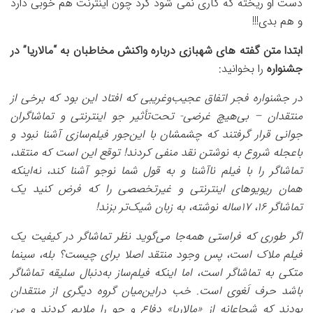
دست او ریخته که کاری نمی شود کرد چون اینترنت هم خوبی دارد
و هم بدی!!!
ابتدا متن گفته های شهبازی درباره واکنش مخاطبان به “مالاریا” در
جشنواره
را بخوانید:
در جشنواره فجر اتفاق عجیب‌وغریبی که افتاد این بود که برخی از
منتقدان – بی‌هیچ غرضی- تحت‌تأثیر جو اینترنتی و تماشاگران
جوانی قرار گرفتند که چشمشان با این‌جور فیلم‌سازی آشنا نبود و
باعجله شروع به نوشتن نقد منفی کردند! توقع این است که منتقد،
تماشاگر را با فیلم ناآشنا و به قول شما نوجو آشنا کند، نه‌اینکه
همان ریویو‌های اینترنتی و غیرتخصصی را که فرض کنید یک
تماشاگر ١٦، ١٧ساله نوشته، به زبان شیک‌تر بزند!
اگر طوری که فراستی همه‌جا می‌گوید نظر تماشاگر در کیفیت یک
فیلم ملاک است، پس وجود منتقد اصلا برای چیست؟ بله، سینما
متکی به تماشاگر است، اما اینکه فیلم‌ساز به‌دنبال سلیقه تماشاگر
باشد حرف لَغوی است. خب دراین‌میان گروه دیگری از منتقدان
بودند که شجاعانه از «مالاریا» دفاع و جو را ملایم کردند و من