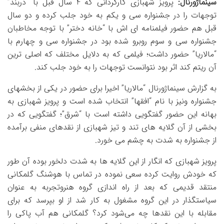
سینماژورنال:
پرویز شهبازی کارگردانی که 4 سال قبل با “دربند”
توجهات را در جشنواره سی و یکم به خود جلب کرده و دو سال
قبل هم حضور فیلمنامه ای اش با “خانه دختر” با توجه مخاطبان
جشنواره سی و سوم روبرو شده بود در جشنواره سی و چهارم با
“مالاریا” حضور داشت؛ فیلمی که به دلایل مختلف که اصلی ترین
آن ریتم کند اثر بود نتوانست توجهات را به خود جلب کند.
به گزارش سینماژورنال “مالاریا” اخیرا برای حضور در یکی از بخشهای
جشنواره ونیز با نام “افقها” انتخاب شده است و پرویز شهبازی به
بهانه این حضور گفتگویی داشته است با “شرق”؛ گفتگویی که در
بخشی از آن گلایه های تند و تیز شهبازی از نقدهای منفی برآمده
از جشنواره به شدت به چشم می خورد.
پرویز شهبازی که انگار از این گلایه ها به شدت دلخور بوده آن طور
که خودش روایت کرده سعی نموده در تماس با هوشنگ گلمکانی
منتقد قدیمی که بعد از راه اندازی گروه هنروتجربه به عنوان
سیاستگذار در این گروه مشغول به کار شد از او بپرسد که برای
مقابله با این نقدها چه می‌شود کرد؟ گلمکانی هم آب پاکی را