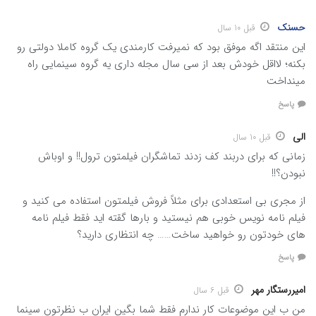
حسنک
قبل 10 سال
این منتقد اگه موفق بود که نمیرفت کارمندی یک گروه کاملا دولتی رو
بکنه؛ لااقل خودش بعد از سی سال مجله داری یه گروه سینمایی راه
مینداخت
پاسخ
الی
قبل 10 سال
زمانی که برای دربند کف زدند تماشگران فیلمتون ترول!! و اوباش
نبودن؟!!
از مجری بی استعدادی برای مثلاً فروش فیلمتون استفاده می کنید و
فیلم نامه نویس خوبی هم نیستید و بارها گقته اید فقط فیلم نامه
های خودتون رو خواهید ساخت…… چه انتظاری دارید؟
پاسخ
امیررستگار مهر
قبل 6 سال
من ب این موضوعات کار ندارم فقط شما بگین ایران ب نظرتون سینما