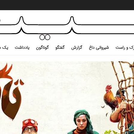
ک و راست
شیروانی داغ
گزارش
گفتگو
گوناگون
یادداشت
یک س