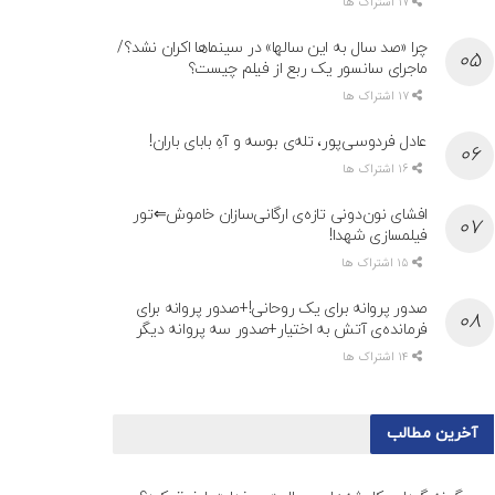
17 اشتراک ها
چرا «صد سال به این سالها» در سینماها اکران نشد؟/
ماجرای سانسور یک ربع از فیلم چیست؟
17 اشتراک ها
عادل فردوسی‌پور، تله‌ی بوسه و آهِ بابای باران!
16 اشتراک ها
افشای نون‌دونی تازه‌ی ارگانی‌سازان خاموش⇐تور
فیلمسازی شهدا!
15 اشتراک ها
صدور پروانه برای یک روحانی!+صدور پروانه برای
فرمانده‌ی آتش به اختیار+صدور سه پروانه دیگر
14 اشتراک ها
آخرین مطالب