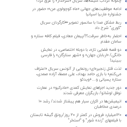
چگونه گرداب کلیشه‌ها، سریال «سرخدار» را غرق کرد؟
ادامه موفقیت‌های جهانی «ماه کوچولوی من»؛ حضور در
جشنواره ماربیا اسپانیا
ربط مشکل صدا با سانسور تصویر⇐کارگردان سریال
“کوری” شرح داد
احضار به‌خاطر سرقت؟!/پیمان معادی، فیلم کافه ستاره و
سامان مقدم
دو قصه فضایی تازه، با دوبله اختصاصی، در نمایش
خانگی/ «اربابان جهان» و «شهر ستارگان» را فارسی
ببینید!
لذت قتل زنجیره‌ای؛ رونمایی از آنونس سریال «اعتراف
می‌کنم» با بازی حامد بهداد، علی مصفا، آزاده صمدی،
ستاره پسیانی و…+ویدئو
دور جدید اجراهای نمایش کمدی «مادرکیو» در عمارت
نوفل لوشاتو/ بازیگران معرفی شدند
انیمیشن‌ها در اکران سیار هم پیشتاز شدند/ رشد ۱۰
درصدی مخاطبان
۱۲۰میلیارد فروش در کمتر از ۲۰ روز/رونق گیشه تابستان
با فیلمهای “زنده شور” و “استخر”