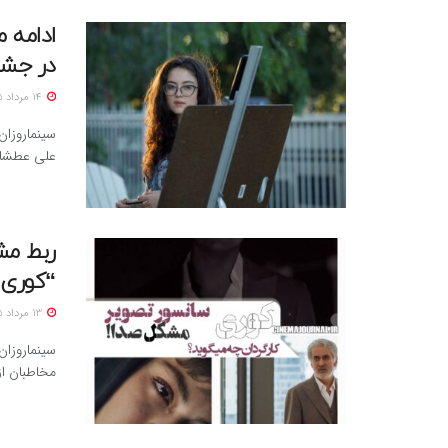
ادامه 
در جشنو
14 مرداد 1405
سینماروزان
علی عطشانی، با 
ربط مش
“کوری”
13 مرداد 1405
سینماروزا
مخاطبان ا