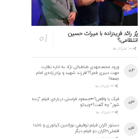
پُز رائد فریدزاده با میراث حسین
انتظامی؟
100 اشتراک ها
ورود محمدمهدی طباطبائی نژاد به اداره نظارت
جهت دبیری فجر!؟/فرزند شهید و برادرزاده‌ی امام
جمعه!
96 اشتراک ها
فیک یا واقعی؟⇐مسعود فراستی درباره‌ی فیلم “زنده
شور” چه گفت؟+ویدئو
19 اشتراک ها
دستور اکران فیلم توقیفی نورالدین کیانوری و ناخدا
افضلی+اکران دو فیلم دیگر