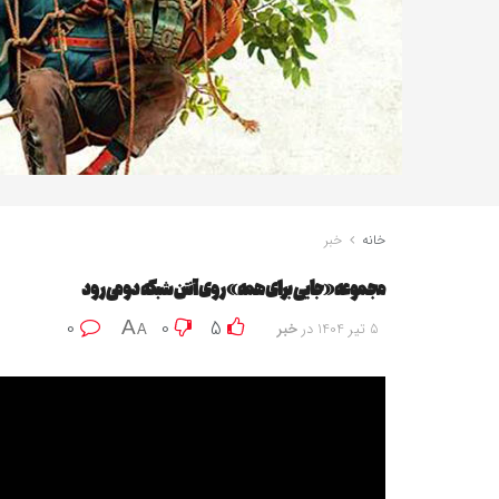
خانه
خبر
مجموعه «جایی برای همه» روی آنتن شبکه دو می‌رود
0
0
5
A
5 تیر 1404
در
خبر
A