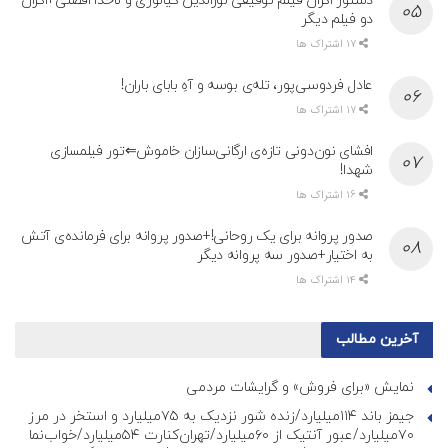
دستور اکران فیلم توقیفی نورالدین کیانوری و ناخدا افضلی+اکران
دو فیلم دیگر
17 اشتراک ها
عادل فردوسی‌پور، تله‌ی بوسه و آهِ بابای باران!
17 اشتراک ها
افشای نون‌دونی تازه‌ی ارگانی‌سازان خاموش⇐تور فیلمسازی
شهدا!
16 اشتراک ها
صدور پروانه برای یک روحانی!+صدور پروانه برای فرمانده‌ی آتش
به اختیار+صدور سه پروانه دیگر
14 اشتراک ها
آخرین مطالب
نمایش «برای فروش» و گرایشات مردمی
جیمز باند ۱۱۴میلیارد/زنده شور نزدیک به ۷۵میلیارد و استخر در مرز
۷۰میلیارد/عبور آنتیک از ۶۰میلیارد/تهران‌کنارت ۵۴میلیارد/خواب‌نما