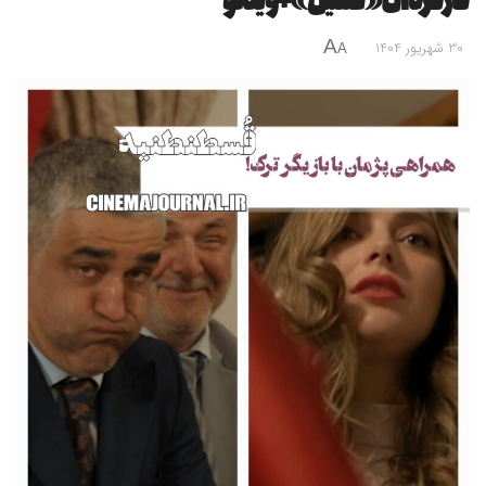
کارگردان «فسیل»+ویدئو
A
30 شهریور 1404
A