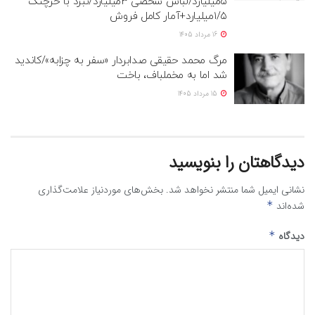
۵میلیارد/لباس شخصی ۳میلیارد/نبرد با خرچنگ
۱/۵میلیارد+آمار کامل فروش
16 مرداد 1405
مرگ محمد حقیقی صدابردار «سفر به چزابه»/کاندید
شد اما به مخملباف، باخت
15 مرداد 1405
دیدگاهتان را بنویسید
نشانی ایمیل شما منتشر نخواهد شد.
بخش‌های موردنیاز علامت‌گذاری
شده‌اند
*
دیدگاه
*