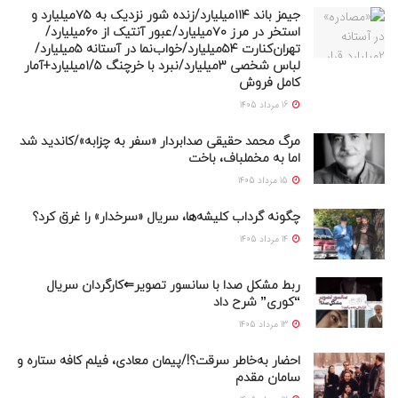
جیمز باند ۱۱۴میلیارد/زنده شور نزدیک به ۷۵میلیارد و
استخر در مرز ۷۰میلیارد/عبور آنتیک از ۶۰میلیارد/
تهران‌کنارت ۵۴میلیارد/خواب‌نما در آستانه ۵میلیارد/
لباس شخصی ۳میلیارد/نبرد با خرچنگ ۱/۵میلیارد+آمار
کامل فروش
16 مرداد 1405
مرگ محمد حقیقی صدابردار «سفر به چزابه»/کاندید شد
اما به مخملباف، باخت
15 مرداد 1405
چگونه گرداب کلیشه‌ها، سریال «سرخدار» را غرق کرد؟
14 مرداد 1405
ربط مشکل صدا با سانسور تصویر⇐کارگردان سریال
“کوری” شرح داد
13 مرداد 1405
احضار به‌خاطر سرقت؟!/پیمان معادی، فیلم کافه ستاره و
سامان مقدم