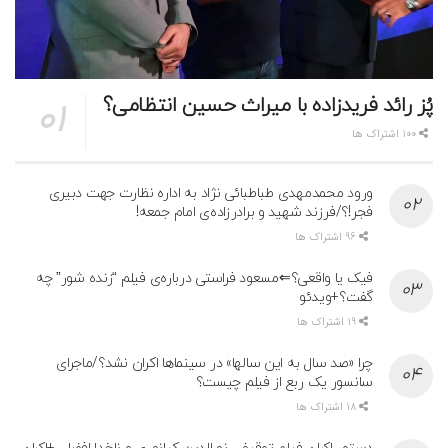
پُز رائد فریدزاده با میراث حسین انتظامی؟
100 اشتراک ها
ورود محمدمهدی طباطبائی نژاد به اداره نظارت جهت دبیری
فجر!؟/فرزند شهید و برادرزاده‌ی امام جمعه!
96 اشتراک ها
فیک یا واقعی؟⇐مسعود فراستی درباره‌ی فیلم “زنده شور” چه
گفت؟+ویدئو
19 اشتراک ها
چرا «صد سال به این سالها» در سینماها اکران نشد؟/ماجرای
سانسور یک ربع از فیلم چیست؟
18 اشتراک ها