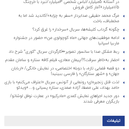
در آستانه ۵میلیارد/لباس شخصی ۳میلیارد/نبرد با خرچنگ
۱/۵میلیارد+آمار کامل فروش
مرگ محمد حقیقی صدابردار «سفر به چزابه»/کاندید شد اما به
مخملباف، باخت
چگونه گرداب کلیشه‌ها، سریال «سرخدار» را غرق کرد؟
ادامه موفقیت‌های جهانی «ماه کوچولوی من»؛ حضور در جشنواره
ماربیا اسپانیا
ربط مشکل صدا با سانسور تصویر⇐کارگردان سریال “کوری” شرح داد
احضار به‌خاطر سرقت؟!/پیمان معادی، فیلم کافه ستاره و سامان مقدم
دو قصه فضایی تازه، با دوبله اختصاصی، در نمایش خانگی/ «اربابان
جهان» و «شهر ستارگان» را فارسی ببینید!
لذت قتل زنجیره‌ای؛ رونمایی از آنونس سریال «اعتراف می‌کنم» با بازی
حامد بهداد، علی مصفا، آزاده صمدی، ستاره پسیانی و…+ویدئو
دور جدید اجراهای نمایش کمدی «مادرکیو» در عمارت نوفل لوشاتو/
بازیگران معرفی شدند
تبلیغات