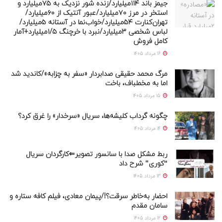
جیمز باند ۱۱۴میلیارد/زنده شور نزدیک به ۷۵میلیارد و
استخر در مرز ۷۰میلیارد/عبور آنتیک از ۶۰میلیارد/
تهران‌کنارت ۵۴میلیارد/خواب‌نما در آستانه ۵میلیارد/
لباس شخصی ۳میلیارد/نبرد با خرچنگ ۱/۵میلیارد+آمار
کامل فروش
16 مرداد 1405
مرگ محمد حقیقی صدابردار «سفر به چزابه»/کاندید شد
اما به مخملباف، باخت
15 مرداد 1405
چگونه گرداب کلیشه‌ها، سریال «سرخدار» را غرق کرد؟
14 مرداد 1405
ربط مشکل صدا با سانسور تصویر⇐کارگردان سریال
“کوری” شرح داد
13 مرداد 1405
احضار به‌خاطر سرقت؟!/پیمان معادی، فیلم کافه ستاره و
سامان مقدم
12 مرداد 1405