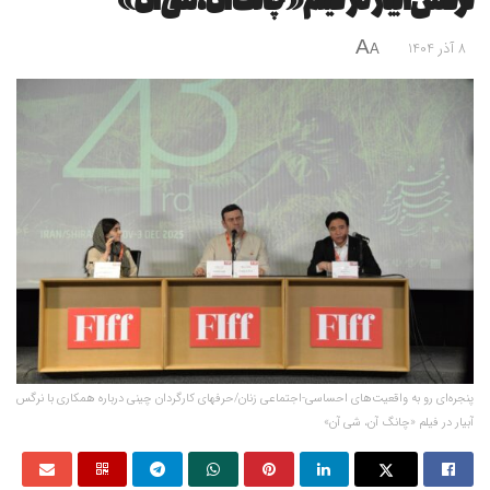
نرگس آبیار در فیلم «چانگ آن، شی آن»
A
8 آذر 1404
A
پنجره‌ای رو به واقعیت‌های احساسی-اجتماعی زنان/حرفهای کارگردان چینی درباره همکاری با نرگس
آبیار در فیلم «چانگ آن، شی آن»