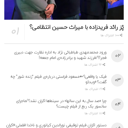
پُز رائد فریدزاده با میراث حسین انتظامی؟
100 اشتراک ها
ورود محمدمهدی طباطبائی نژاد به اداره نظارت جهت دبیری
فجر!؟/فرزند شهید و برادرزاده‌ی امام جمعه!
96 اشتراک ها
فیک یا واقعی؟⇐مسعود فراستی درباره‌ی فیلم “زنده شور” چه
گفت؟+ویدئو
19 اشتراک ها
چرا «صد سال به این سالها» در سینماها اکران نشد؟/ماجرای
سانسور یک ربع از فیلم چیست؟
18 اشتراک ها
دستور اکران فیلم توقیفی نورالدین کیانوری و ناخدا افضلی+اکران