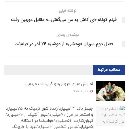
نوشته قبلی
فیلم کوتاه «ای کاش به من می‌گفتی…» مقابل دوربین رفت
نوشته‌ی بعدی
فصل دوم سریال «وحشی» از دوشنبه ۲۴ آذر در فیلم‌نت
مطالب
مرتبط
نمایش «برای فروش» و گرایشات مردمی
16 مرداد 1405
جیمز باند ۱۱۴میلیارد/زنده شور نزدیک به ۷۵میلیارد
و استخر در مرز ۷۰میلیارد/عبور آنتیک از ۶۰میلیارد/
تهران‌کنارت ۵۴میلیارد/خواب‌نما در آستانه
۵میلیارد/لباس شخصی ۳میلیارد/نبرد با خرچنگ