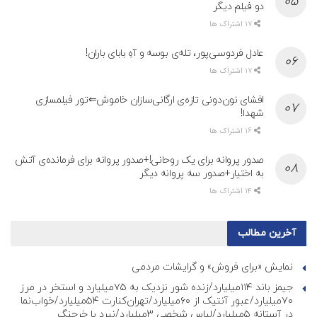
دو فیلم دیگر
17 اشتراک ها
عادل فردوسی‌پور، تله‌ی بوسه و آهِ بابای باران!
17 اشتراک ها
افشای نون‌دونی تازه‌ی ارگانی‌سازان خاموش⇐تور فیلمسازی
شهدا!
16 اشتراک ها
صدور پروانه برای یک روحانی!+صدور پروانه برای فرمانده‌ی آتش
به اختیار+صدور سه پروانه دیگر
14 اشتراک ها
آخرین مطالب
نمایش «برای فروش» و گرایشات مردمی
جیمز باند ۱۱۴میلیارد/زنده شور نزدیک به ۷۵میلیارد و استخر در مرز
۷۰میلیارد/عبور آنتیک از ۶۰میلیارد/تهران‌کنارت ۵۴میلیارد/خواب‌نما
در آستانه ۵میلیارد/لباس شخصی ۳میلیارد/نبرد با خرچنگ