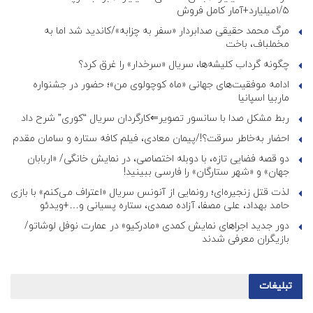
۱/۵میلیارد+آمار کامل فروش
مرگ محمد حقیقی صدابردار «سفر به چزابه»/کاندید شد اما به
مخملباف، باخت
چگونه گرداب کلیشه‌ها، سریال «سرخدار» را غرق کرد؟
ادامه موفقیت‌های جهانی «ماه کوچولوی من»؛ حضور در جشنواره
ماربیا اسپانیا
ربط مشکل صدا با سانسور تصویر⇐کارگردان سریال “کوری” شرح داد
احضار به‌خاطر سرقت؟!/پیمان معادی، فیلم کافه ستاره و سامان مقدم
دو قصه فضایی تازه، با دوبله اختصاصی، در نمایش خانگی/ «اربابان
جهان» و «شهر ستارگان» را فارسی ببینید!
لذت قتل زنجیره‌ای؛ رونمایی از آنونس سریال «اعتراف می‌کنم» با بازی
حامد بهداد، علی مصفا، آزاده صمدی، ستاره پسیانی و…+ویدئو
دور جدید اجراهای نمایش کمدی «مادرکیو» در عمارت نوفل لوشاتو/
بازیگران معرفی شدند
تبلیغات