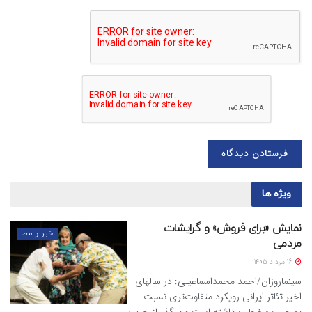
ویژه ها
نمایش «برای فروش» و گرایشات
خبر وسط
مردمی
16 مرداد 1405
سینماروزان/احمد محمداسماعیلی: در سالهای
اخیر تئاتر ایرانی رویکرد متفاوت‌تری نسبت
به جلب مخاطب داشته است و با گذر از جریان...