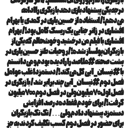
بازیگری را دارم و روی آن مسلطم! /اگر کارگردان
درجه یکی پیشنهاد بازی دهد بازیگری را ادامه
می‌دهم!/استفاده از حسین یاری در کمدی یا بهرام
افشاری در ژانر جنایی یک ریسک کامل بود!/بهرام
افشاری با فیلم من درخشید و خوشحالم که یکی از
بازیگران پولساز شده!/روحیات طنز حسین یاری در
پشت صحنه #ملاصدرا را دیده بودم و می‌دانستم
با #نیسان_آبی گل می‌کند!/دستمزد اغلب عوامل
فصل دوم #نیسان_آبی چند برابر شد/بازیگری در
فصل اول ۷۰میلیون ولی در فصل دوم ۷۰۰میلیون
گرفت!/برای خودم فقط ده درصد افزایش
دستمزد پیشنهاد دادم ولی…/تک تک بازیگران
برای حضور در فصل دوم کسب تکلیف کردند به جز