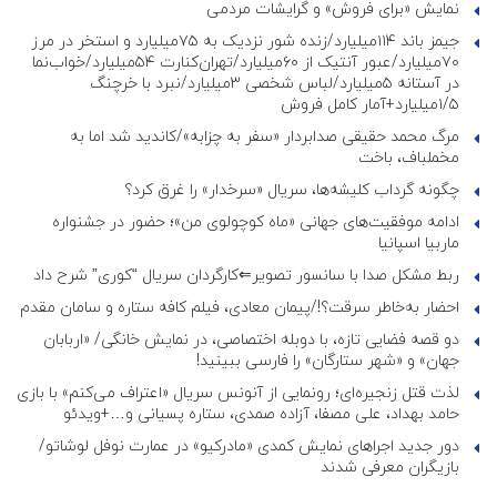
نمایش «برای فروش» و گرایشات مردمی
جیمز باند ۱۱۴میلیارد/زنده شور نزدیک به ۷۵میلیارد و استخر در مرز
۷۰میلیارد/عبور آنتیک از ۶۰میلیارد/تهران‌کنارت ۵۴میلیارد/خواب‌نما
در آستانه ۵میلیارد/لباس شخصی ۳میلیارد/نبرد با خرچنگ
۱/۵میلیارد+آمار کامل فروش
مرگ محمد حقیقی صدابردار «سفر به چزابه»/کاندید شد اما به
مخملباف، باخت
چگونه گرداب کلیشه‌ها، سریال «سرخدار» را غرق کرد؟
ادامه موفقیت‌های جهانی «ماه کوچولوی من»؛ حضور در جشنواره
ماربیا اسپانیا
ربط مشکل صدا با سانسور تصویر⇐کارگردان سریال “کوری” شرح داد
احضار به‌خاطر سرقت؟!/پیمان معادی، فیلم کافه ستاره و سامان مقدم
دو قصه فضایی تازه، با دوبله اختصاصی، در نمایش خانگی/ «اربابان
جهان» و «شهر ستارگان» را فارسی ببینید!
لذت قتل زنجیره‌ای؛ رونمایی از آنونس سریال «اعتراف می‌کنم» با بازی
حامد بهداد، علی مصفا، آزاده صمدی، ستاره پسیانی و…+ویدئو
دور جدید اجراهای نمایش کمدی «مادرکیو» در عمارت نوفل لوشاتو/
بازیگران معرفی شدند