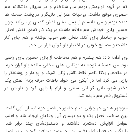
که در گروه تولیدش بودم می شناختم و در سریال عاشقانه هم
حضوری موفق داشت. روحیات طنز این بازیگر را در پشت صحنه ها
دیده بودم و می دانستم از پس ایفای نقش کمدی بر می‌آید چون
حسین یاری خودش هم علاقه داشت در یک کار کمدی نقش اصلی
خوب و جاندار بازی کند. نقش هم خوب نوشته و هم جای کار
داشت و مصالح خوبی در اختیار بازیگرش قرار می داد.
وی ادامه داد: هم پلتفرم و هم مخاطب از بازی حسین یاری راضی
بود. من همیشه توجه به توانایی های مخفی مانده بازیگران دارم.
در مقطعی یکتا ناصر فقط نقش زنان شیک و پولدار و روشنفکر را
بازی می کرد اما در “یکی می خواد باهات حرف بزنه” نقش یک
دختر شهرستانی کرمانی سنتی و آرام را بازی کرد و بازیش در
فستیوال فجر هم دیده شد.
منوچهر هادی در چرایی عدم حضور در فصل دوم نیسان آبی گفت:
بین ساخت فصل یک و دو نیسان آبی وقفه‌ای ایجاد شد و اغلب
عوامل افزایش دستمزد داشتند و دستمزدشان چند برابر شد.
بازیگری در فصل اول ۷۰ میلیون دستمزد دریافت کرد ولی در فصل