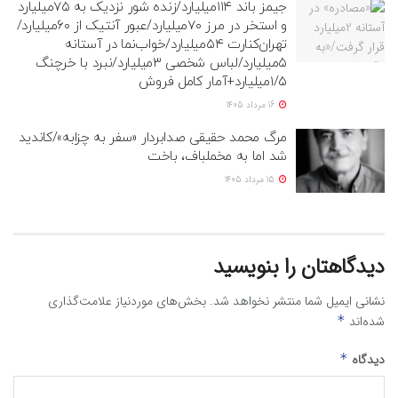
جیمز باند ۱۱۴میلیارد/زنده شور نزدیک به ۷۵میلیارد
و استخر در مرز ۷۰میلیارد/عبور آنتیک از ۶۰میلیارد/
تهران‌کنارت ۵۴میلیارد/خواب‌نما در آستانه
۵میلیارد/لباس شخصی ۳میلیارد/نبرد با خرچنگ
۱/۵میلیارد+آمار کامل فروش
16 مرداد 1405
مرگ محمد حقیقی صدابردار «سفر به چزابه»/کاندید
شد اما به مخملباف، باخت
15 مرداد 1405
دیدگاهتان را بنویسید
نشانی ایمیل شما منتشر نخواهد شد.
بخش‌های موردنیاز علامت‌گذاری
شده‌اند
*
دیدگاه
*