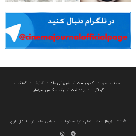
خانه
خبر
رک و راست
شیروانی داغ
گزارش
گفتگو
گوناگون
یادداشت
یک سکانس سینمایی
© 2023
ژورنال سینما
- تمام حقوق محفوظ است
طراحی سایت توسط آنیل طراح