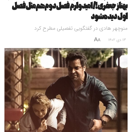
بهناز جعفری!/امیدوارم فصل دوم هم مثل فصل
اول دیده شود
منوچهر هادی در گفتگویی تفصیلی مطرح کرد
A
13 دی 1402
A