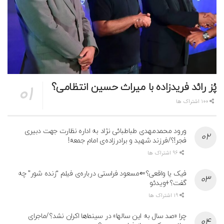
پُز رائد فریدزاده با میراث حسین انتظامی؟
100 اشتراک ها
ورود محمدمهدی طباطبائی نژاد به اداره نظارت جهت دبیری
فجر!؟/فرزند شهید و برادرزاده‌ی امام جمعه!
96 اشتراک ها
فیک یا واقعی؟⇐مسعود فراستی درباره‌ی فیلم “زنده شور” چه
گفت؟+ویدئو
19 اشتراک ها
چرا «صد سال به این سالها» در سینماها اکران نشد؟/ماجرای