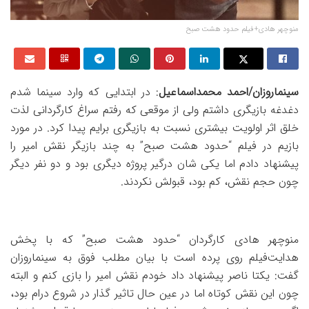
منوچهر هادی+فیلم حدود هشت صبح
سینماروزان/احمد محمداسماعیل
: در ابتدایی که وارد سینما شدم
دغدغه بازیگری داشتم ولی از موقعی که رفتم سراغ کارگردانی لذت
خلق اثر اولویت بیشتری نسبت به بازیگری برایم پیدا کرد. در مورد
بازیم در فیلم “حدود هشت صبح” به چند بازیگر نقش امیر را
پیشنهاد دادم اما یکی شان درگیر پروژه دیگری بود و دو نفر دیگر
چون حجم نقش، کم بود، قبولش نکردند.
منوچهر هادی کارگردان “حدود هشت صبح” که با پخش
هدایت‌فیلم روی پرده است با بیان مطلب فوق به سینماروزان
گفت: یکتا ناصر پیشنهاد داد خودم نقش امیر را بازی کنم و البته
چون این نقش کوتاه اما در عین حال تاثیر گذار در شروع درام بود،