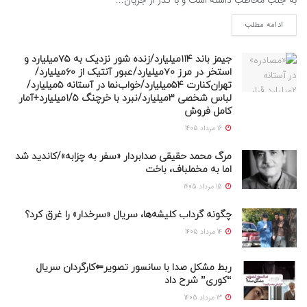
ادامه مطلب
جیمز باند ۱۱۴میلیارد/زنده شور نزدیک به ۷۵میلیارد و
استخر در مرز ۷۰میلیارد/عبور آنتیک از ۶۰میلیارد/
تهران‌کنارت ۵۴میلیارد/خواب‌نما در آستانه ۵میلیارد/
لباس شخصی ۳میلیارد/نبرد با خرچنگ ۱/۵میلیارد+آمار
کامل فروش
16 مرداد 1405
مرگ محمد حقیقی صدابردار «سفر به چزابه»/کاندید شد
اما به مخملباف، باخت
15 مرداد 1405
چگونه گرداب کلیشه‌ها، سریال «سرخدار» را غرق کرد؟
14 مرداد 1405
ربط مشکل صدا با سانسور تصویر⇐کارگردان سریال
“کوری” شرح داد
13 مرداد 1405