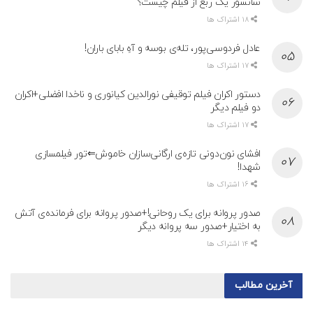
سانسور یک ربع از فیلم چیست؟
18 اشتراک ها
عادل فردوسی‌پور، تله‌ی بوسه و آهِ بابای باران!
17 اشتراک ها
دستور اکران فیلم توقیفی نورالدین کیانوری و ناخدا افضلی+اکران
دو فیلم دیگر
17 اشتراک ها
افشای نون‌دونی تازه‌ی ارگانی‌سازان خاموش⇐تور فیلمسازی
شهدا!
16 اشتراک ها
صدور پروانه برای یک روحانی!+صدور پروانه برای فرمانده‌ی آتش
به اختیار+صدور سه پروانه دیگر
14 اشتراک ها
آخرین مطالب