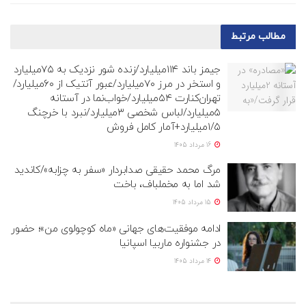
مطالب
مرتبط
جیمز باند ۱۱۴میلیارد/زنده شور نزدیک به ۷۵میلیارد
و استخر در مرز ۷۰میلیارد/عبور آنتیک از ۶۰میلیارد/
تهران‌کنارت ۵۴میلیارد/خواب‌نما در آستانه
۵میلیارد/لباس شخصی ۳میلیارد/نبرد با خرچنگ
۱/۵میلیارد+آمار کامل فروش
16 مرداد 1405
مرگ محمد حقیقی صدابردار «سفر به چزابه»/کاندید
شد اما به مخملباف، باخت
15 مرداد 1405
ادامه موفقیت‌های جهانی «ماه کوچولوی من»؛ حضور
در جشنواره ماربیا اسپانیا
14 مرداد 1405