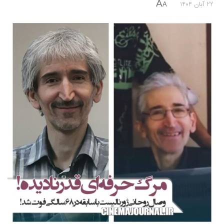
A
22 آبان 1404
A