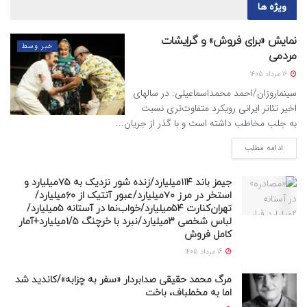
ویژه ها
نمایش «برای فروش» و گرایشات
خبر وسط
مردمی
16 مرداد 1405
سینماروزان/احمد محمداسماعیلی: در سالهای
اخیر تئاتر ایرانی رویکرد متفاوت‌تری نسبت
به جلب مخاطب داشته است و با گذر از جریان...
ادامه مطلب
جیمز باند ۱۱۴میلیارد/زنده شور نزدیک به ۷۵میلیارد و
استخر در مرز ۷۰میلیارد/عبور آنتیک از ۶۰میلیارد/
تهران‌کنارت ۵۴میلیارد/خواب‌نما در آستانه ۵میلیارد/
لباس شخصی ۳میلیارد/نبرد با خرچنگ ۱/۵میلیارد+آمار
کامل فروش
16 مرداد 1405
مرگ محمد حقیقی صدابردار «سفر به چزابه»/کاندید شد
اما به مخملباف، باخت