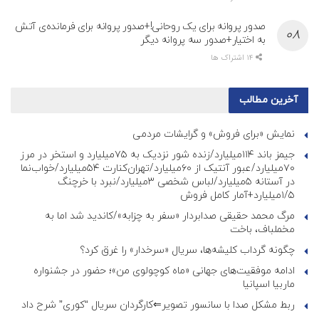
صدور پروانه برای یک روحانی!+صدور پروانه برای فرمانده‌ی آتش
به اختیار+صدور سه پروانه دیگر
14 اشتراک ها
آخرین مطالب
نمایش «برای فروش» و گرایشات مردمی
جیمز باند ۱۱۴میلیارد/زنده شور نزدیک به ۷۵میلیارد و استخر در مرز
۷۰میلیارد/عبور آنتیک از ۶۰میلیارد/تهران‌کنارت ۵۴میلیارد/خواب‌نما
در آستانه ۵میلیارد/لباس شخصی ۳میلیارد/نبرد با خرچنگ
۱/۵میلیارد+آمار کامل فروش
مرگ محمد حقیقی صدابردار «سفر به چزابه»/کاندید شد اما به
مخملباف، باخت
چگونه گرداب کلیشه‌ها، سریال «سرخدار» را غرق کرد؟
ادامه موفقیت‌های جهانی «ماه کوچولوی من»؛ حضور در جشنواره
ماربیا اسپانیا
ربط مشکل صدا با سانسور تصویر⇐کارگردان سریال “کوری” شرح داد