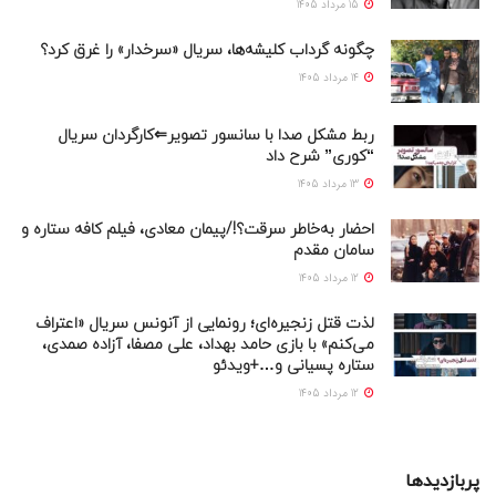
15 مرداد 1405
چگونه گرداب کلیشه‌ها، سریال «سرخدار» را غرق کرد؟
14 مرداد 1405
ربط مشکل صدا با سانسور تصویر⇐کارگردان سریال
“کوری” شرح داد
13 مرداد 1405
احضار به‌خاطر سرقت؟!/پیمان معادی، فیلم کافه ستاره و
سامان مقدم
12 مرداد 1405
لذت قتل زنجیره‌ای؛ رونمایی از آنونس سریال «اعتراف
می‌کنم» با بازی حامد بهداد، علی مصفا، آزاده صمدی،
ستاره پسیانی و…+ویدئو
12 مرداد 1405
پربازدیدها