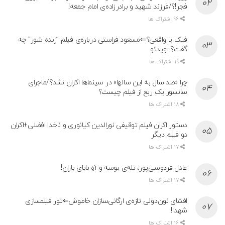
فجر!؟/فرزند شهید و برادرزاده‌ی امام جمعه!
96 اشتراک ها
فیک یا واقعی؟⇐مسعود فراستی درباره‌ی فیلم “زنده شور” چه
گفت؟+ویدئو
19 اشتراک ها
چرا «صد سال به این سالها» در سینماها اکران نشد؟/ماجرای
سانسور یک ربع از فیلم چیست؟
18 اشتراک ها
دستور اکران فیلم توقیفی نورالدین کیانوری و ناخدا افضلی+اکران
دو فیلم دیگر
17 اشتراک ها
عادل فردوسی‌پور، تله‌ی بوسه و آهِ بابای باران!
17 اشتراک ها
افشای نون‌دونی تازه‌ی ارگانی‌سازان خاموش⇐تور فیلمسازی
شهدا!
16 اشتراک ها