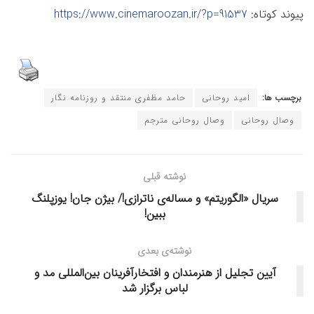
پیوند کوتاه:
https://www.cinemaroozan.ir/?p=91537
برچسب ها:
امید روحانی
حامد مظفری منتقد و روزنامه نگار
وصال روحانی
وصال روحانی مترجم
نوشته قبلی
سریال «الگوریتم» و مساله‌ی ناترازی!/ بیژن جان! یوزپلنگ
ببین!
نوشته‌ی بعدی
آیین تجلیل از هنرمندان و افتخارآفرینان بین‌المللی مد و
لباس برگزار شد