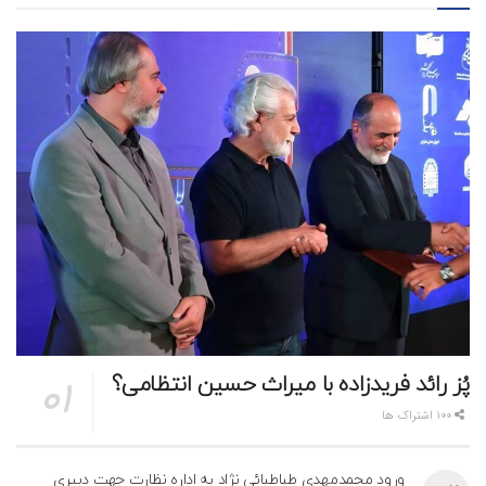
پُز رائد فریدزاده با میراث حسین انتظامی؟
100 اشتراک ها
ورود محمدمهدی طباطبائی نژاد به اداره نظارت جهت دبیری